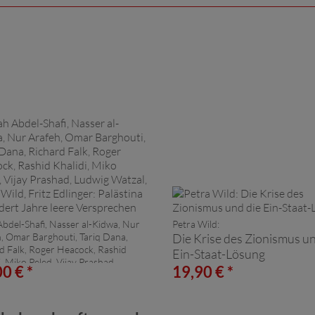
Abdel-Shafi, Nasser al-Kidwa, Nur
Petra Wild:
, Omar Barghouti, Tariq Dana,
Die Krise des Zionismus un
d Falk, Roger Heacock, Rashid
Ein-Staat-Lösung
i, Miko Peled, Vijay Prashad,
0 € *
19,90 € *
 Watzal, Petra Wild, Fritz Edlinger:
tina - Hundert Jahre leere
prechen