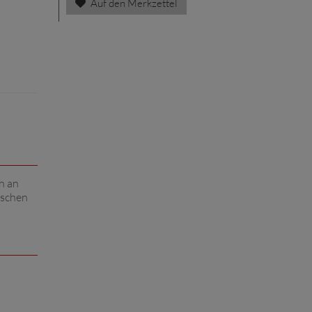
Auf den Merkzettel
h an
ischen