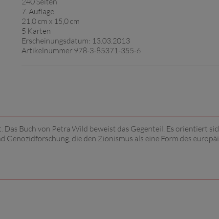
240 Seiten
7. Auflage
21,0 cm x 15,0 cm
5 Karten
Erscheinungsdatum: 13.03.2013
Artikelnummer 978-3-85371-355-6
t. Das Buch von Petra Wild beweist das Gegenteil. Es orientiert sic
d Genozidforschung, die den Zionismus als eine Form des europä