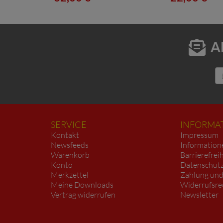
A
SERVICE
INFORMA
Kontakt
Impressum
Newsfeeds
Information
Warenkorb
Barrierefrei
Konto
Datenschutz
Merkzettel
Zahlung und
Meine Downloads
Widerrufsre
Vertrag widerrufen
Newsletter