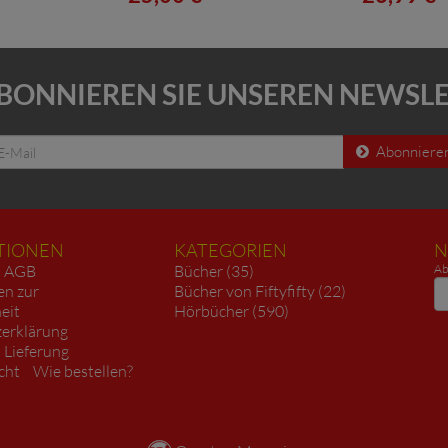
BONNIEREN SIE UNSEREN NEWSL
Abonniere
TIONEN
KATEGORIEN
N
AGB
Bücher (35)
Ab
N
en zur
Bücher von Fiftyfifty (22)
heit
Hörbücher (590)
erklärung
 Lieferung
cht
Wie bestellen?