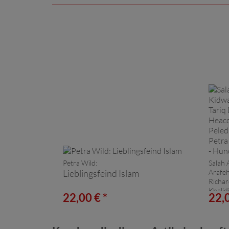
Petra Wild:
Salah 
Lieblingsfeind Islam
Arafeh
Richar
Khalid
22,00 € *
22,0
Ludwig
Paläs
Vers