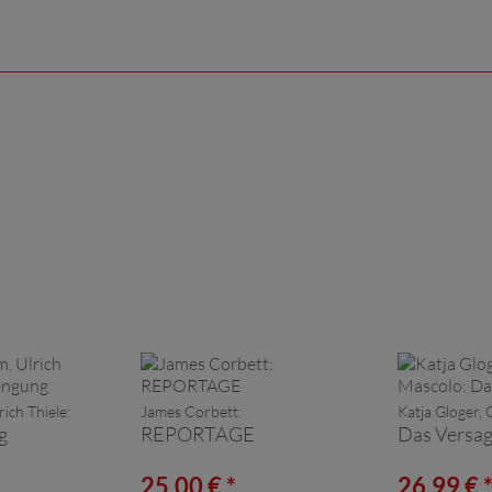
ich Thiele:
James Corbett:
Katja Gloger,
g
REPORTAGE
Das Versa
25,00 € *
26,99 € 