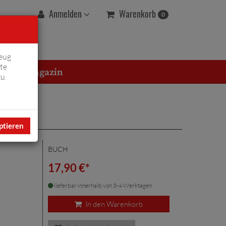
Warenkorb
Anmelden
0
eug
te
erton Magazin
zu
ptieren
BUCH
17,90 €*
lieferbar innerhalb von 3-4 Werktagen
In den Warenkorb