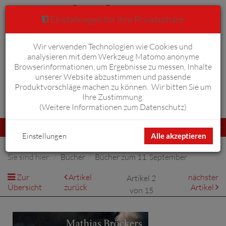
Einstellungen für Ihre Privatsphäre
Wir verwenden Technologien wie Cookies und
Warenkorb
Anmelden
0
analysieren mit dem Werkzeug Matomo anonyme
Browserinformationen, um Ergebnisse zu messen, Inhalte
unserer Website abzustimmen und passende
Produktvorschläge machen zu können. Wir bitten Sie um
Ihre Zustimmung.
Erweiterte Suche
(
Weitere Informationen zum Datenschutz
)
Navigation
Menü
umschalten
Einstellungen
Alle akzeptieren
Sie sind hier:
Bücher
Bücher zum 11. September
Zur
Artikel
nächster
Artikel 2
Übersicht
zurück
Artikel
von 15