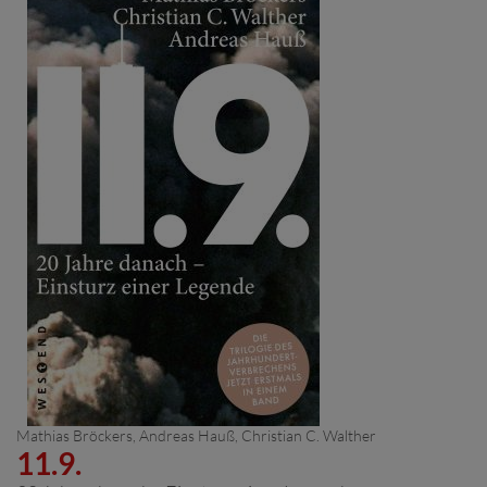
Mathias Bröckers
,
Andreas Hauß
,
Christian C. Walther
11.9.