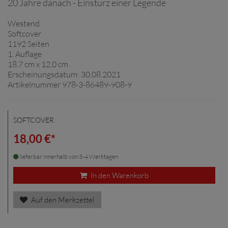
20 Jahre danach - Einsturz einer Legende
Westend
Softcover
1192 Seiten
1. Auflage
18,7 cm x 12,0 cm
Erscheinungsdatum: 30.08.2021
Artikelnummer 978-3-86489-908-9
SOFTCOVER
18,00 €*
lieferbar innerhalb von 3-4 Werktagen
In den Warenkorb
Auf den Merkzettel