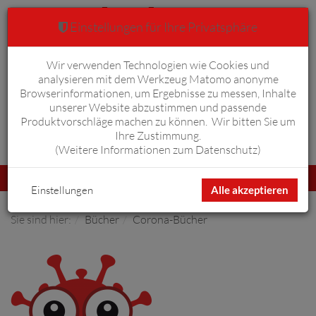
Einstellungen für Ihre Privatsphäre
Wir verwenden Technologien wie Cookies und
Warenkorb
Anmelden
0
analysieren mit dem Werkzeug Matomo anonyme
Browserinformationen, um Ergebnisse zu messen, Inhalte
unserer Website abzustimmen und passende
Produktvorschläge machen zu können. Wir bitten Sie um
Ihre Zustimmung.
Erweiterte Suche
(
Weitere Informationen zum Datenschutz
)
Navigation
Menü
umschalten
Einstellungen
Alle akzeptieren
Sie sind hier:
Bücher
Corona-Bücher