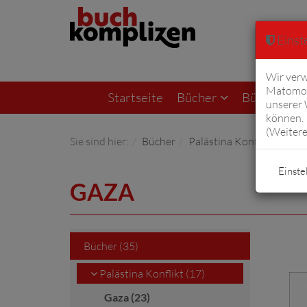
Einste
Wir verw
Matomo 
Startseite
Bücher
Bücher von F
unserer
können. 
(
Weitere
Sie sind hier:
Bücher
Palästina Konflikt
Gaz
Einste
GAZA
Bücher (35)
Palästina Konflikt (17)
Gaza (23)