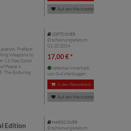
Auf den Merkzettel
SOFTCOVER
Erscheinungsdatum:
01.10.2024
upation. Preface:
elling Weapons to
17,00 € *
er 11 Was Good
of Peace 4.
lieferbar innerhalb
 5. The Enduring
von 3-4 Werktagen
In den Warenkorb
Auf den Merkzettel
HARDCOVER
l Edition
Erscheinungsdatum: