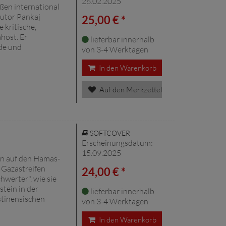
26.02.2025
oßen international
autor Pankaj
25,00 € *
 kritische,
host. Er
lieferbar innerhalb
nde und
von 3-4 Werktagen
In den Warenkorb
Auf den Merkzettel
SOFTCOVER
Erscheinungsdatum:
15.09.2025
ion auf den Hamas-
 Gazastreifen
24,00 € *
hwerter", wie sie
nstein in der
lieferbar innerhalb
stinensischen
von 3-4 Werktagen
In den Warenkorb