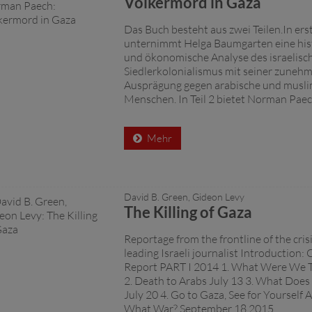
Völkermord in Gaza
Das Buch besteht aus zwei Teilen.In erst
unternimmt Helga Baumgarten eine hist
und ökonomische Analyse des israelisc
Siedlerkolonialismus mit seiner zunehm
Ausprägung gegen arabische und musli
Menschen. In Teil 2 bietet Norman Paech 
Mehr
David B. Green, Gideon Levy
The Killing of Gaza
Reportage from the frontline of the cris
leading Israeli journalist Introduction:
Report PART I 2014 1. What Were We T
2. Death to Arabs July 13 3. What Doe
July 20 4. Go to Gaza, See for Yourself 
What War? September 18 2015 ...