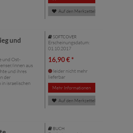
Auf den Merkzettel
SOFTCOVER
rieg und
Erscheinungsdatum:
01.10.2017
16,90 € *
te und Ost-
nenser/innen aus
leider nicht mehr
hte und ihres
lieferbar
en der
 in israelischen
Mehr Informationen
Auf den Merkzettel
BUCH
te