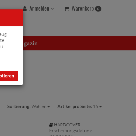
Warenkorb
Anmelden
0
eug
te
erton Magazin
zu
ptieren
Sortierung:
Wählen
Artikel pro Seite:
15
HARDCOVER
Erscheinungsdatum: