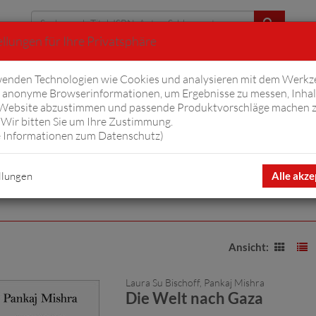
llungen für Ihre Privatsphäre
Erweiterte Suche
enden Technologien wie Cookies und analysieren mit dem Werkz
anonyme Browserinformationen, um Ergebnisse zu messen, Inhal
iftyfifty
Hörbücher
Komplizen
Ov
 Website abzustimmen und passende Produktvorschläge machen 
Wir bitten Sie um Ihre Zustimmung.
 Informationen zum Datenschutz
)
a
llungen
Alle akze
Ansicht:
Laura Su Bischoff, Pankaj Mishra
Die Welt nach Gaza