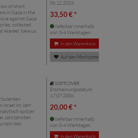
06.12.2024
ion of short
ers in Gaza in the
33,50 € *
nsive against Gaza
ries, collected
lieferbar innerhalb
t Alareer, take us
von 3-4 Werktagen
In den Warenkorb
Auf den Merkzettel
SOFTCOVER
Erscheinungsdatum:
17.07.2006
urbulenten
 Israel im Jahr
20,00 € *
nalytisch spitzer
rei Jahrzehnten
lieferbar innerhalb
Wurzeln des
von 3-4 Werktagen
In den Warenkorb