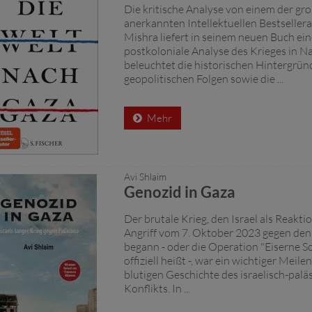
Die kritische Analyse von einem der gr
anerkannten Intellektuellen Bestseller
Mishra liefert in seinem neuen Buch eine
postkoloniale Analyse des Krieges in Na
beleuchtet die historischen Hintergrü
geopolitischen Folgen sowie die ...
Mehr
Avi Shlaim
Genozid in Gaza
Der brutale Krieg, den Israel als Reakt
Angriff vom 7. Oktober 2023 gegen den
begann - oder die Operation "Eiserne Sc
offiziell heißt -, war ein wichtiger Meile
blutigen Geschichte des israelisch-palä
Konflikts. In ...