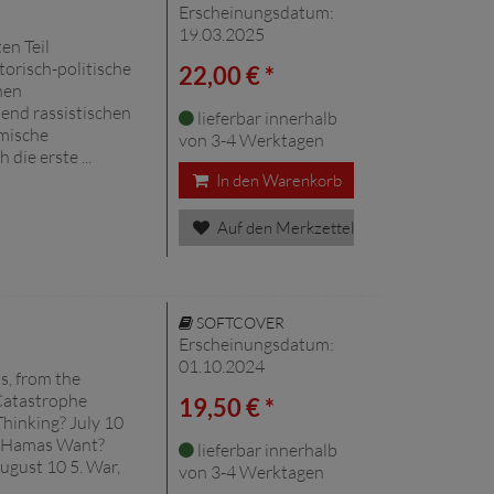
Erscheinungsdatum:
19.03.2025
en Teil
orisch-politische
22,00 € *
hen
end rassistischen
lieferbar innerhalb
mische
von 3-4 Werktagen
die erste ...
In den Warenkorb
Auf den Merkzettel
SOFTCOVER
Erscheinungsdatum:
01.10.2024
is, from the
 Catastrophe
19,50 € *
hinking? July 10
s Hamas Want?
lieferbar innerhalb
August 10 5. War,
von 3-4 Werktagen