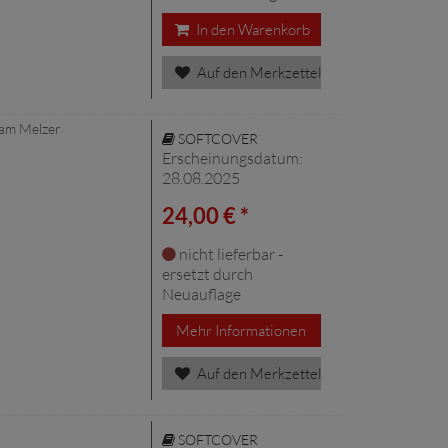
In den Warenkorb
Auf den Merkzettel
ham Melzer
SOFTCOVER
Erscheinungsdatum:
28.08.2025
24,00 € *
nicht lieferbar -
ersetzt durch
Neuauflage
Mehr Informationen
Auf den Merkzettel
SOFTCOVER