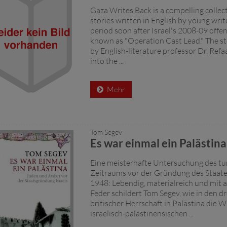
Gaza Writes Back is a compelling collect
stories written in English by young writ
period soon after Israel's 2008-09 offe
known as "Operation Cast Lead." The sto
by English-literature professor Dr. Refaa
into the ...
Mehr
Tom Segev
Es war einmal ein Palästina
Eine meisterhafte Untersuchung des t
Zeitraums vor der Gründung des Staates
1948: Lebendig, materialreich und mit a
Feder schildert Tom Segev, wie in den d
britischer Herrschaft in Palästina die 
israelisch-palästinensischen ...