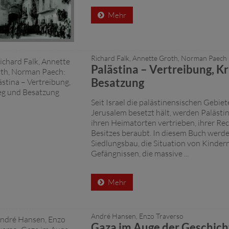
Mehr
Richard Falk, Annette Groth, Norman Paech
Palästina – Vertreibung, K
Besatzung
Seit Israel die palästinensischen Gebie
Jerusalem besetzt hält, werden Palästi
ihren Heimatorten vertrieben, ihrer Rec
Besitzes beraubt. In diesem Buch werd
Siedlungsbau, die Situation von Kindern
Gefängnissen, die massive ...
Mehr
André Hansen, Enzo Traverso
Gaza im Auge der Geschich