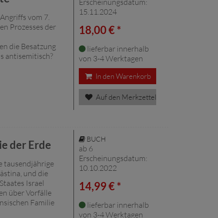
Erscheinungsdatum:
15.11.2024
 Angriffs vom 7.
gen Prozesses der
18,00 € *
gen die Besatzung
lieferbar innerhalb
s antisemitisch?
von 3-4 Werktagen
In den Warenkorb
Auf den Merkzettel
BUCH
e der Erde
ab 6
Erscheinungsdatum:
e tausendjährige
10.10.2022
ästina, und die
Staates Israel
14,99 € *
n über Vorfälle
ensischen Familie
lieferbar innerhalb
von 3-4 Werktagen