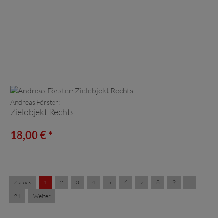
Andreas Förster:
Zielobjekt Rechts
18,00 € *
Zurück
1
2
3
4
5
6
7
8
9
...
24
Weiter