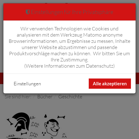
Einstellungen für Ihre Privatsphäre
Wir verwenden Technologien wie Cookies und
Warenkorb
Anmelden
0
analysieren mit dem Werkzeug Matomo anonyme
Browserinformationen, um Ergebnisse zu messen, Inhalte
unserer Website abzustimmen und passende
Produktvorschläge machen zu können. Wir bitten Sie um
Ihre Zustimmung.
Erweiterte Suche
(
Weitere Informationen zum Datenschutz
)
Navigation
Menü
umschalten
Einstellungen
Alle akzeptieren
Sie sind hier:
Bücher
Geschichte