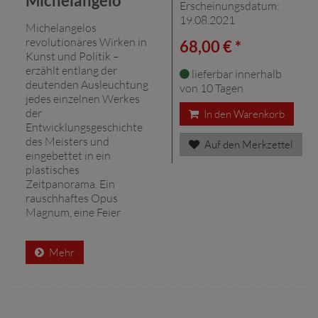
Michelangelo
Erscheinungsdatum:
19.08.2021
Michelangelos
revolutionäres Wirken in
68,00 € *
Kunst und Politik –
erzählt entlang der
lieferbar innerhalb
deutenden Ausleuchtung
von 10 Tagen
jedes einzelnen Werkes
der
In den Warenkorb
Entwicklungsgeschichte
des Meisters und
Auf den Merkzettel
eingebettet in ein
plastisches
Zeitpanorama. Ein
rauschhaftes Opus
Magnum, eine Feier
Mehr