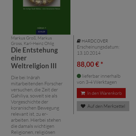
Markus Groß, Markus
HARDCOVER
Gross, Karl-Heinz Ohlig
Erscheinungsdatum:
Die Entstehung
13.10.2014
einer
88,00 € *
Weltreligion III
lieferbar innerhalb
Die bei Inârah
von 3-4 Werktagen
mitarbeitenden Forscher
versuchen, die Zeit der
In den Warenkorb
Gahiliya, soweit sie als
Vorgeschichte der
Auf den Merkzettel
koranischen Bewegung
relevant ist, zu er-
arbeiten. Hierbei stehen
die damals wichtigen
Religionen, religiösen