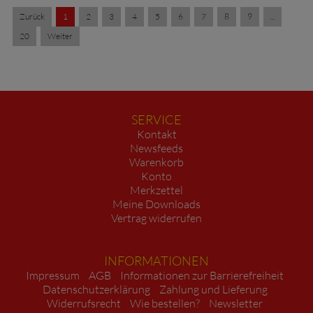
Zurück
1
2
3
4
5
6
7
8
9
...
20
Weiter
SERVICE
Kontakt
Newsfeeds
Warenkorb
Konto
Merkzettel
Meine Downloads
Vertrag widerrufen
INFORMATIONEN
Impressum
AGB
Informationen zur Barrierefreiheit
Datenschutzerklärung
Zahlung und Lieferung
Widerrufsrecht
Wie bestellen?
Newsletter