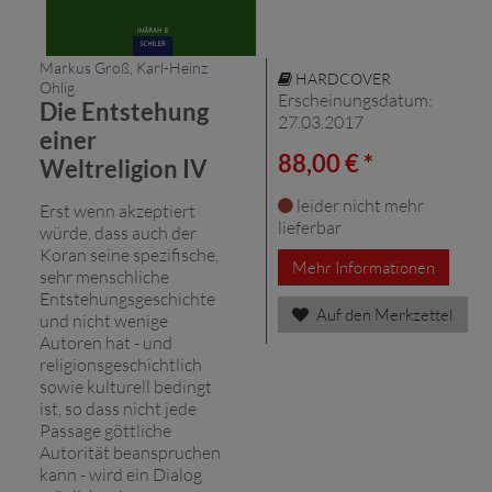
Markus Groß, Karl-Heinz
HARDCOVER
Ohlig
Erscheinungsdatum:
Die Entstehung
27.03.2017
einer
88,00 € *
Weltreligion IV
leider nicht mehr
Erst wenn akzeptiert
lieferbar
würde, dass auch der
Koran seine spezifische,
Mehr Informationen
sehr menschliche
Entstehungsgeschichte
Auf den Merkzettel
und nicht wenige
Autoren hat - und
religionsgeschichtlich
sowie kulturell bedingt
ist, so dass nicht jede
Passage göttliche
Autorität beanspruchen
kann - wird ein Dialog