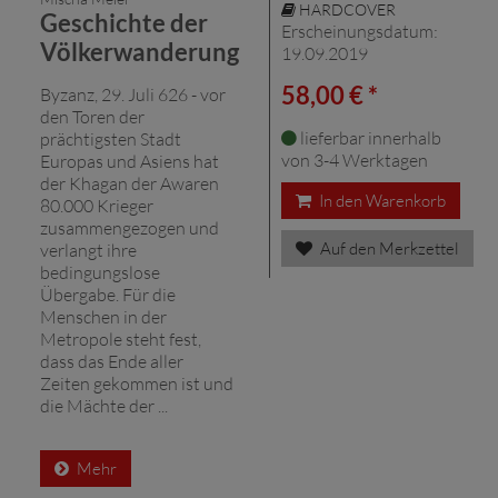
HARDCOVER
Geschichte der
Erscheinungsdatum:
Völkerwanderung
19.09.2019
58,00 € *
Byzanz, 29. Juli 626 - vor
den Toren der
lieferbar innerhalb
prächtigsten Stadt
von 3-4 Werktagen
Europas und Asiens hat
der Khagan der Awaren
In den Warenkorb
80.000 Krieger
zusammengezogen und
Auf den Merkzettel
verlangt ihre
bedingungslose
Übergabe. Für die
Menschen in der
Metropole steht fest,
dass das Ende aller
Zeiten gekommen ist und
die Mächte der ...
Mehr