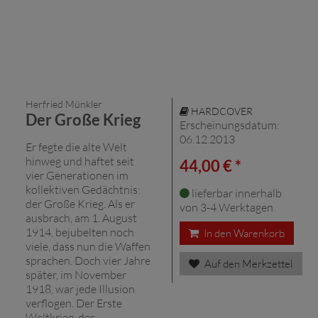
Herfried Münkler
HARDCOVER
Der Große Krieg
Erscheinungsdatum:
06.12.2013
Er fegte die alte Welt
hinweg und haftet seit
44,00 € *
vier Generationen im
kollektiven Gedächtnis:
lieferbar innerhalb
der Große Krieg. Als er
von 3-4 Werktagen
ausbrach, am 1. August
1914, bejubelten noch
In den Warenkorb
viele, dass nun die Waffen
sprachen. Doch vier Jahre
Auf den Merkzettel
später, im November
1918, war jede Illusion
verflogen. Der Erste
Weltkrieg, der ...