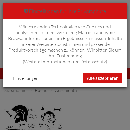
Einstellungen für Ihre Privatsphäre
Wir verwenden Technologien wie Cookies und
Warenkorb
Anmelden
0
analysieren mit dem Werkzeug Matomo anonyme
Browserinformationen, um Ergebnisse zu messen, Inhalte
unserer Website abzustimmen und passende
Produktvorschläge machen zu können. Wir bitten Sie um
Ihre Zustimmung.
Erweiterte Suche
(
Weitere Informationen zum Datenschutz
)
Navigation
Menü
umschalten
Einstellungen
Alle akzeptieren
Sie sind hier:
Bücher
Geschichte