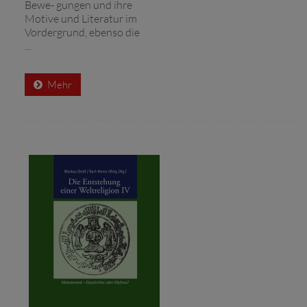
Bewe- gungen und ihre
Motive und Literatur im
Vordergrund, ebenso die
...
Mehr