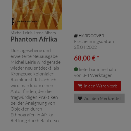
Michel Leiris, Irene Albers
HARDCOVER
Phantom Afrika
Erscheinungsdatum:
28.04.2022
Durchgesehene und
erweiterte Neuausgabe
68,00 € *
Michel Leiris wird gerade
wieder neu entdeckt: als
lieferbar innerhalb
Kronzeuge kolonialer
von 3-4 Werktagen
Raubkunst. Tatsächlich
wird man kaum einen
In den Warenkorb
Autor finden, der die
fragwürdigen Praktiken
Auf den Merkzettel
bei der Aneignung von
Objekten durch
Ethnografen in Afrika -
Rettung durch Raub - so
...