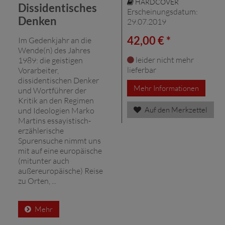
HARDCOVER
Dissidentisches
Erscheinungsdatum:
Denken
29.07.2019
42,00 € *
Im Gedenkjahr an die
Wende(n) des Jahres
leider nicht mehr
1989: die geistigen
lieferbar
Vorarbeiter,
dissidentischen Denker
Mehr Informationen
und Wortführer der
Kritik an den Regimen
Auf den Merkzettel
und Ideologien Marko
Martins essayistisch-
erzählerische
Spurensuche nimmt uns
mit auf eine europäische
(mitunter auch
außereuropäische) Reise
zu Orten, ...
Mehr