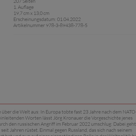
207 Seiten
1. Auflage
19,7 cm x 13,0 cm
Erscheinungsdatum: 01.04.2022
Artikelnummer 978-3-89438-778-5
le über die Welt aus: In Europa tobte fast 23 Jahre nach dem NATO
 einleitenden Worten lässt Jörg Kronauer die Vorgeschichte jenes
urch den russischen Angriff im Februar 2022 umschlug: Dabei geh
 seit Jahren rüstet. Einmal gegen Russland, das sich nach seinem