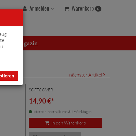
Warenkorb
Anmelden
0
eug
te
erton Magazin
zu
nächster Artikel
ptieren
SOFTCOVER
14,90 €*
lieferbar innerhalb von 3-4 Werktagen
In den Warenkorb