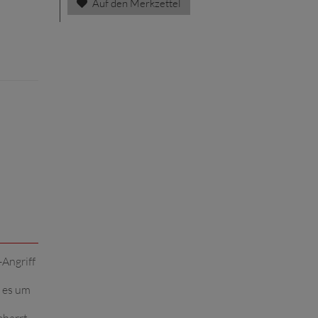
Auf den Merkzettel
-Angriff
t es um