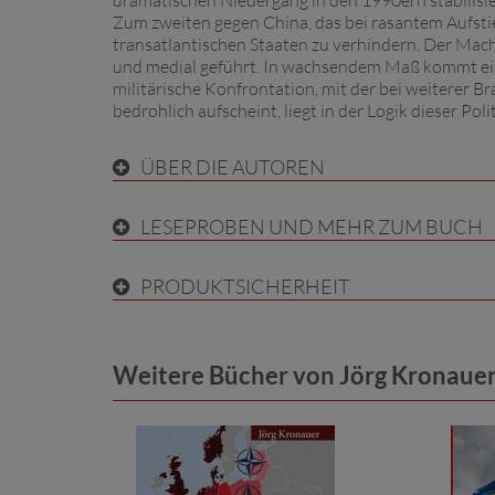
dramatischen Niedergang in den 1990ern stabilisier
Zum zweiten gegen China, das bei rasantem Aufstie
transatlantischen Staaten zu verhindern. Der Mach
und medial geführt. In wachsendem Maß kommt ein 
militärische Konfrontation, mit der bei weiterer 
bedrohlich aufscheint, liegt in der Logik dieser Polit
ÜBER DIE AUTOREN
LESEPROBEN UND MEHR ZUM BUCH
PRODUKTSICHERHEIT
Weitere Bücher von Jörg Kronaue