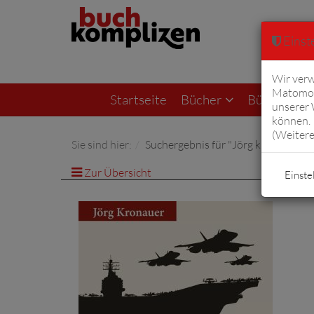
Einste
Wir verw
Matomo 
Startseite
Bücher
Bücher von F
unserer
können. 
(
Weitere
Sie sind hier:
Suchergebnis für "Jörg kronauer D
Zur Übersicht
Einste