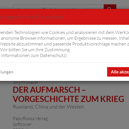
llungen für Ihre Privatsphäre
Erweiterte Suche
enden Technologien wie Cookies und analysieren mit dem Werkz
anonyme Browserinformationen, um Ergebnisse zu messen, Inhal
iftyfifty
Hörbücher
Komplizen
Ov
 Website abzustimmen und passende Produktvorschläge machen 
Wir bitten Sie um Ihre Zustimmung.
 Informationen zum Datenschutz
)
er Aufmarsch - Vorgeschichte zum Krieg"
Artikel 1 von
llungen
Alle akze
Jörg Kronauer
DER AUFMARSCH –
VORGESCHICHTE ZUM KRIEG
Russland, China und der Westen
PapyRossa Verlag
Softcover