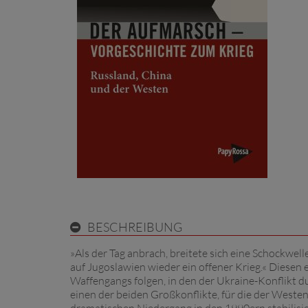
BESCHREIBUNG
»Als der Tag anbrach, breitete sich eine Schockwel
auf Jugoslawien wieder ein offener Krieg.« Diesen
Waffengangs folgen, in den der Ukraine-Konflikt d
einen der beiden Großkonflikte, für die der Westen