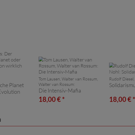
Tom Lausen, Walter van Rossum,
Rudolf Diesel
che Planet
Walter van Rossum:
Solidarism
Die Intensiv-Mafia
Evolution
f
18,00 € *
18,00 € 
n