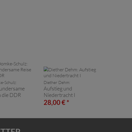
e-Schulz:
Diether Dehm:
undersame
Aufstieg und
h die DDR
Niedertracht I
*
28,00 € *
ETTER