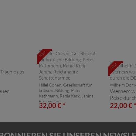
NEU
NEU
Hillel Cohen, Gesellschaft für
Wilhelm Domk
euer
kritische Bildung, Peter
Werners w
Kathmann, Rania Kerk, Janina
Reise durc
Reichmann:
32,00 € *
22,00 € 
Schattenarmee
BONNIEREN SIE UNSEREN NEWSL