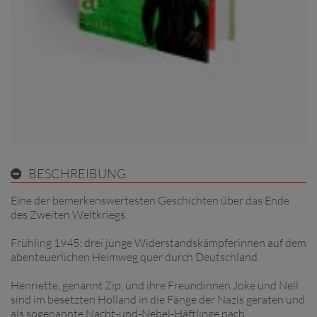
BESCHREIBUNG
Eine der bemerkenswertesten Geschichten über das Ende
des Zweiten Weltkriegs.
Frühling 1945: drei junge Widerstandskämpferinnen auf dem
abenteuerlichen Heimweg quer durch Deutschland.
Henriette, genannt Zip, und ihre Freundinnen Joke und Nell
sind im besetzten Holland in die Fänge der Nazis geraten und
als sogenannte Nacht-und-Nebel-Häftlinge nach