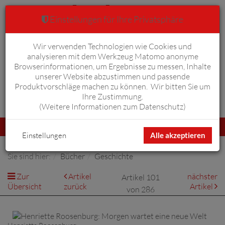
Einstellungen für Ihre Privatsphäre
Wir verwenden Technologien wie Cookies und
Warenkorb
Anmelden
0
analysieren mit dem Werkzeug Matomo anonyme
Browserinformationen, um Ergebnisse zu messen, Inhalte
unserer Website abzustimmen und passende
Produktvorschläge machen zu können. Wir bitten Sie um
Ihre Zustimmung.
Erweiterte Suche
(
Weitere Informationen zum Datenschutz
)
Navigation
Menü
umschalten
Einstellungen
Alle akzeptieren
Sie sind hier:
Bücher
Geschichte
Zur
Artikel
nächster
Artikel 101
Übersicht
zurück
Artikel
von 286