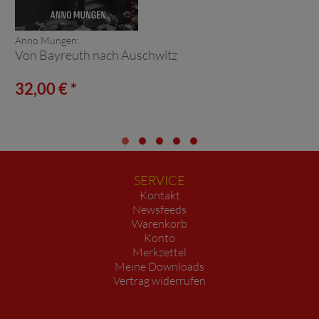
Anno Mungen:
Von Bayreuth nach Auschwitz
32,00 € *
SERVICE
Kontakt
Newsfeeds
Warenkorb
Konto
Merkzettel
Meine Downloads
Vertrag widerrufen