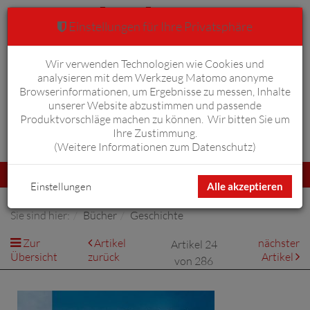
Einstellungen für Ihre Privatsphäre
Wir verwenden Technologien wie Cookies und
Warenkorb
Anmelden
0
analysieren mit dem Werkzeug Matomo anonyme
Browserinformationen, um Ergebnisse zu messen, Inhalte
unserer Website abzustimmen und passende
Produktvorschläge machen zu können. Wir bitten Sie um
Ihre Zustimmung.
Erweiterte Suche
(
Weitere Informationen zum Datenschutz
)
Navigation
Menü
umschalten
Einstellungen
Alle akzeptieren
Sie sind hier:
Bücher
Geschichte
Zur
Artikel
nächster
Artikel 24
Übersicht
zurück
Artikel
von 286