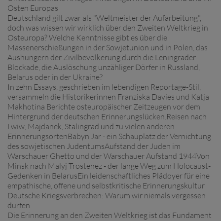
Osten Europas
Deutschland gilt zwar als "Weltmeister der Aufarbeitung",
doch was wissen wir wirklich über den Zweiten Weltkrieg in
Osteuropa? Welche Kenntnisse gibt es über die
Massenerschießungen in der Sowjetunion und in Polen, das
Aushungern der Zivilbevölkerung durch die Leningrader
Blockade, die Auslöschung unzähliger Dörfer in Russland,
Belarus oder in der Ukraine?
In zehn Essays, geschrieben im lebendigen Reportage-Stil,
versammeln die Historikerinnen Franziska Davies und Katja
Makhotina Berichte osteuropäischer Zeitzeugen vor dem
Hintergrund der deutschen Erinnerungslücken.Reisen nach
Lwiw, Majdanek, Stalingrad und zu vielen anderen
ErinnerungsortenBabyn Jar - ein Schauplatz der Vernichtung
des sowjetischen JudentumsAufstand der Juden im
Warschauer Ghetto und der Warschauer Aufstand 1944Von
Minsk nach Malyj Trostenez - der lange Weg zum Holocaust-
Gedenken in BelarusEin leidenschaftliches Plädoyer für eine
empathische, offene und selbstkritische Erinnerungskultur
Deutsche Kriegsverbrechen: Warum wir niemals vergessen
dürfen
Die Erinnerung an den Zweiten Weltkrieg ist das Fundament