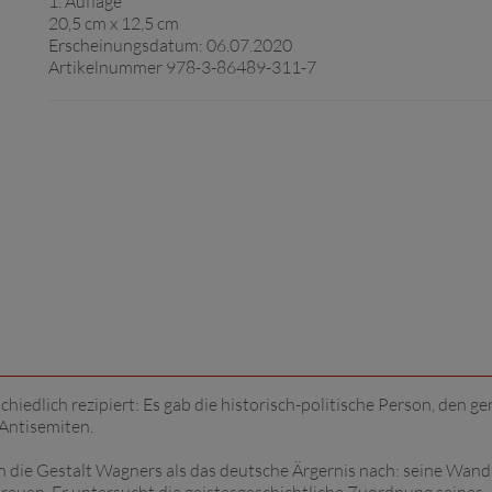
1. Auflage
20,5 cm x 12,5 cm
Erscheinungsdatum: 06.07.2020
Artikelnummer 978-3-86489-311-7
edlich rezipiert: Es gab die historisch-politische Person, den ge
Antisemiten.
die Gestalt Wagners als das deutsche Ärgernis nach: seine Wand