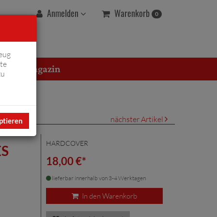
Warenkorb
Anmelden
0
eug
te
erton Magazin
zu
nächster Artikel
ptieren
HARDCOVER
ES
18,00 €*
lieferbar innerhalb von 3-4 Werktagen
In den Warenkorb