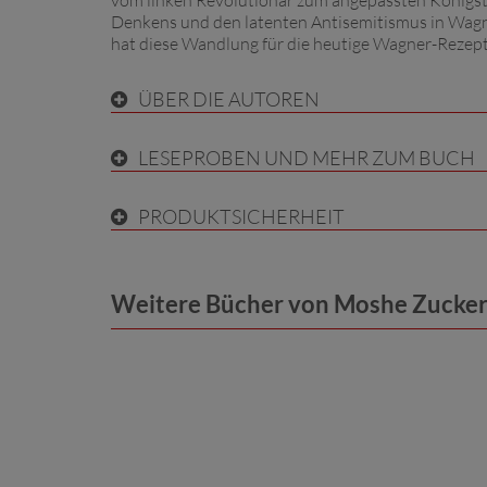
vom linken Revolutionär zum angepassten Königstr
Denkens und den latenten Antisemitismus in Wagn
hat diese Wandlung für die heutige Wagner-Rezep
ÜBER DIE AUTOREN
LESEPROBEN UND MEHR ZUM BUCH
PRODUKTSICHERHEIT
Weitere Bücher von Moshe Zuck