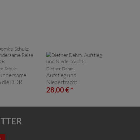
e-Schulz:
Diether Dehm:
undersame
Aufstieg und
h die DDR
Niedertracht I
*
28,00 € *
ETTER
n