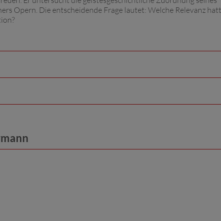
euen. Er untersucht die geistesgeschichtliche Zuordnung seines
ers Opern. Die entscheidende Frage lautet: Welche Relevanz hat
tion?
ermann