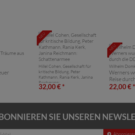
NEU
NEU
Hillel Cohen, Gesellschaft für
Wilhelm Domk
euer
kritische Bildung, Peter
Werners w
Kathmann, Rania Kerk, Janina
Reise durc
Reichmann:
32,00 € *
22,00 € 
Schattenarmee
BONNIEREN SIE UNSEREN NEWSL
Abonniere