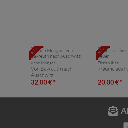
NEU
NEU
Anno Mungen:
Florian Illies:
Von Bayreuth nach
Träume aus F
Auschwitz
32,00 € *
20,00 € *
A