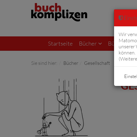
Einste
Wir verw
Matomo 
Startseite
Bücher
Bücher von F
unserer
können. 
(
Weitere
Sie sind hier:
Bücher
Gesellschaft
Einste
GE