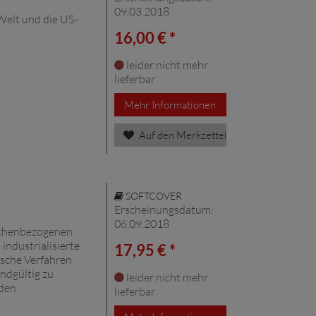
09.03.2018
elt und die US-
16,00 € *
leider nicht mehr
lieferbar
Mehr Informationen
Auf den Merkzettel
SOFTCOVER
Erscheinungsdatum:
06.09.2018
lächenbezogenen
industrialisierte
17,95 € *
ische Verfahren
ndgültig zu
leider nicht mehr
 den
lieferbar