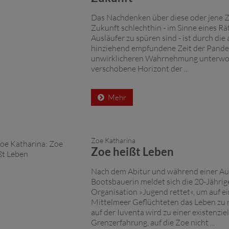
Das Nachdenken über diese oder jene Z
Zukunft schlechthin - im Sinne eines Rä
Ausläufer zu spüren sind - ist durch die 
hinziehend empfundene Zeit der Pande
unwirklicheren Wahrnehmung unterworf
verschobene Horizont der ...
Mehr
Zoe Katharina
Zoe heißt Leben
Nach dem Abitur und während einer Au
Bootsbauerin meldet sich die 20-Jährig
Organisation »Jugend rettet«, um auf ei
Mittelmeer Geflüchteten das Leben zu r
auf der Iuventa wird zu einer existenzie
Grenzerfahrung, auf die Zoe nicht ...