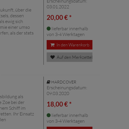
Erscheinungsdatum:
03.01.2022
ukunft, über die
tsels, dessen
20,00 € *
als ewig sich
mie einer umso
lieferbar innerhalb
en, als der stets
von 3-4 Werktagen
In den Warenkorb
Auf den Merkzettel
HARDCOVER
Erscheinungsdatum:
09.03.2020
sbildung als
e Zoe bei der
18,00 € *
nem Schiff im
etten. Ihr Einsatz
lieferbar innerhalb
llen
von 3-4 Werktagen