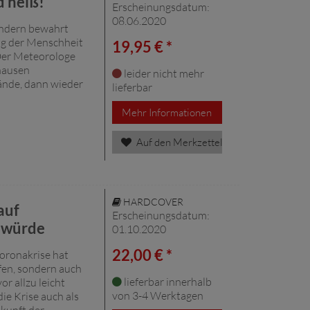
d heiß!
Erscheinungsdatum:
08.06.2020
ondern bewahrt
ng der Menschheit
19,95 € *
Der Meteorologe
hausen
leider nicht mehr
nde, dann wieder
lieferbar
Mehr Informationen
Auf den Merkzettel
HARDCOVER
auf
Erscheinungsdatum:
nwürde
01.10.2020
22,00 € *
oronakrise hat
fen, sondern auch
lieferbar innerhalb
or allzu leicht
von 3-4 Werktagen
ie Krise auch als