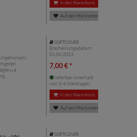
In den Warenkorb
Auf den Merkzettel
SOFTCOVER
Erscheinungsdatum:
01.06.2013
 Ungehorsam:
htigsten
7,00 € *
ägte u.a.
ng.
lieferbar innerhalb
von 3-4 Werktagen
In den Warenkorb
Auf den Merkzettel
SOFTCOVER