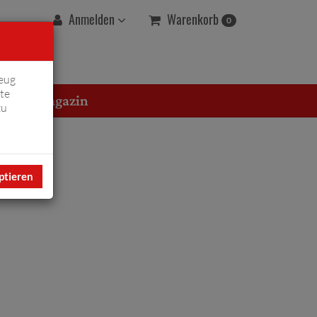
Warenkorb
Anmelden
0
eug
te
erton Magazin
zu
ptieren