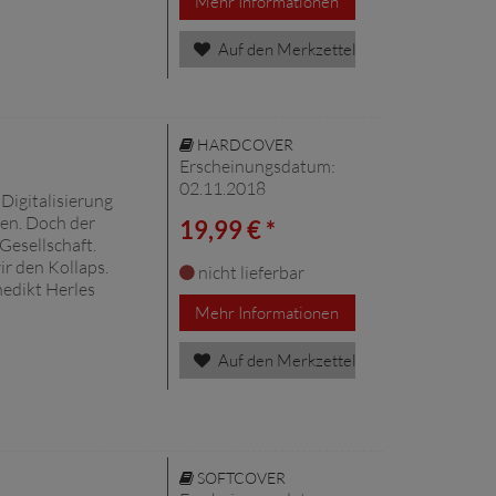
Mehr Informationen
Auf den Merkzettel
HARDCOVER
Erscheinungsdatum:
02.11.2018
Digitalisierung
en. Doch der
19,99 € *
Gesellschaft.
ir den Kollaps.
nicht lieferbar
nedikt Herles
Mehr Informationen
Auf den Merkzettel
SOFTCOVER