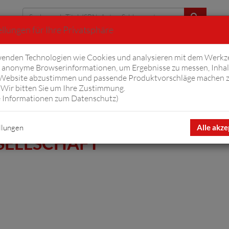
llungen für Ihre Privatsphäre
Erweiterte Suche
enden Technologien wie Cookies und analysieren mit dem Werkz
anonyme Browserinformationen, um Ergebnisse zu messen, Inhal
iftyfifty
Hörbücher
Komplizen
Ov
 Website abzustimmen und passende Produktvorschläge machen 
Wir bitten Sie um Ihre Zustimmung.
 Informationen zum Datenschutz
)
llungen
Alle akze
SELLSCHAFT