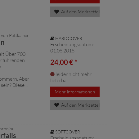
Auf den Merkzettel
 von Puttkamer
HARDCOVER
en
Erscheinungsdatum:
01.08.2018
ait Über 700
er führenden
24,00 € *
n
leider nicht mehr
pommern. Aber
lieferbar
ein? Diese ...
Mehr Informationen
Auf den Merkzettel
chroniou
SOFTCOVER
rfalls
Erscheinungsdatum: