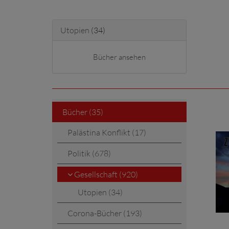
Utopien
(34)
Bücher ansehen
Bücher (35)
Palästina Konflikt (17)
Politik (678)
Gesellschaft (920)
Utopien (34)
Corona-Bücher (193)