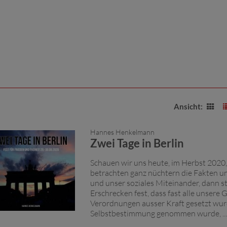
Ansicht:
Hannes Henkelmann
Zwei Tage in Berlin
Schauen wir uns heute, im Herbst 2020
betrachten ganz nüchtern die Fakten un
und unser soziales Miteinander, dann st
Erschrecken fest, dass fast alle unsere
Verordnungen ausser Kraft gesetzt wur
Selbstbestimmung genommen wurde, ...