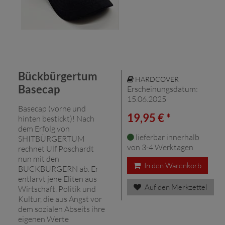
Bückbürgertum
HARDCOVER
Basecap
Erscheinungsdatum:
15.06.2025
Basecap (vorne und
19,95 € *
hinten bestickt)! Nach
dem Erfolg von
lieferbar innerhalb
SHITBÜRGERTUM
von 3-4 Werktagen
rechnet Ulf Poschardt
nun mit den
In den Warenkorb
BÜCKBÜRGERN ab. Er
entlarvt jene Eliten aus
Auf den Merkzettel
Wirtschaft, Politik und
Kultur, die aus Angst vor
dem sozialen Abseits ihre
eigenen Werte