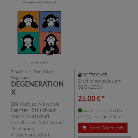
Tina Ovalle, Tom-Oliver
SOFTCOVER
Regenauer
Erscheinungsdatum:
DEGENERATION
01.06.2026
X
25,00 € *
Die Welt, so wie wir sie
kannten, löst sich auf.
noch nicht lieferbar
Politik, Wirtschaft,
(POD) - vorbestellbar
Gesellschaft, Wohlstand,
In den Warenkorb
Pazifismus,
Medienlandschaft,