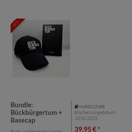
NEU
Bundle:
HARDCOVER
Bückbürgertum +
Erscheinungsdatum:
15.06.2025
Basecap
39,95 € *
Buch und Basecap (vorne