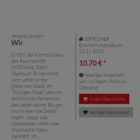
Jewgenij Samjatin
SOFTCOVER
Wir
Erscheinungsdatum:
22.11.2025
D-503, der Konstrukteur
des Raumschiffs
10,70 € *
INTEGRAL, führt
Tagebuch. Er berichtet
lieferbar innerhalb
vom Leben in der
von 14 Tagen, Print on
gläsernen Stadt, im
Demand
"Einzigen Staat", der mit
technischer Perfektion
In den Warenkorb
das Leben seiner Bürger
bis ins kleinste Detail
Auf den Merkzettel
regelt - sogar das
Liebesleben. Alles, was
chaotische Natur
darstellt, ist ...