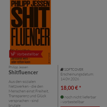
Vorbestellbar
Philipp Jessen
SOFTCOVER
Shitfluencer
Erscheinungsdatum:
14.09.2026
Aus den sozialen
Netzwerken - die den
18,00 € *
Menschen einst Freiheit,
Transparenz und Glück
noch nicht lieferbar
versprachen - sind
- vorbestellbar
brutale