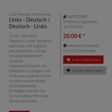
Julian Reichelt, Pauline Voss
SOFTCOVER
Links - Deutsch /
Erscheinungsdatum:
Deutsch - Links
16.03.2026
20,00 € *
"Links - Deutsch/
Deutsch - Links" entlarvt
lieferbar innerhalb
auf kluge und zugleich
von 3-4 Werktagen
amüsante Art, wie das
linke Establishment
In den Warenkorb
Sprache
instrumentalisiert, um
Auf den Merkzettel
Debatten zu prägen und
Diskurse zu beherrschen.
In vielen unkorrekten
und bitterbösen
Einträgen werden die
Schlüsselbegriffe linker
Deutungshoheit ...