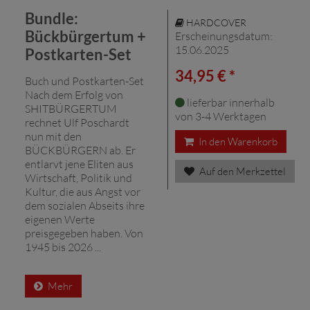
Bundle:
HARDCOVER
Bückbürgertum +
Erscheinungsdatum:
15.06.2025
Postkarten-Set
34,95 € *
Buch und Postkarten-Set
Nach dem Erfolg von
lieferbar innerhalb
SHITBÜRGERTUM
von 3-4 Werktagen
rechnet Ulf Poschardt
nun mit den
In den Warenkorb
BÜCKBÜRGERN ab. Er
entlarvt jene Eliten aus
Auf den Merkzettel
Wirtschaft, Politik und
Kultur, die aus Angst vor
dem sozialen Abseits ihre
eigenen Werte
preisgegeben haben. Von
1945 bis 2026 ...
Mehr