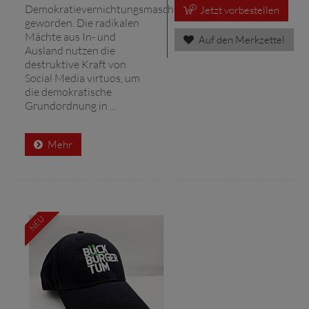
Demokratievernichtungsmaschinen
Jetzt vorbestellen
geworden. Die radikalen
Mächte aus In- und
Auf den Merkzettel
Ausland nutzen die
destruktive Kraft von
Social Media virtuos, um
die demokratische
Grundordnung in ...
Mehr
NEU