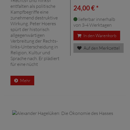
»Rechts« und »links«
entfalten als politische
24,00 € *
Kampfbegriffe eine
zunehmend destruktive
lieferbar innerhalb
Wirkung. Peter Hoeres
von 3-4 Werktagen
spürt der historisch
allgegenwärtigen
In den Warenkorb
Verbreitung der Rechts-
links-Unterscheidung in
Auf den Merkzettel
Religion, Kultur und
Sprache nach. Er plädiert
für eine nücht
Mehr