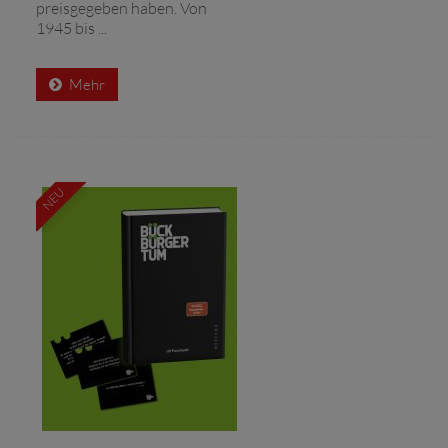
preisgegeben haben. Von
1945 bis ...
Mehr
NEU