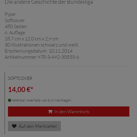
Die andere Geschichte der Bundesliga
Piper
Softcover
480 Seiten
6. Auflage
18,7 cm x 12,0 cm x 2,9 cm
30 Illustrationen schwarz und weiß
Erscheinungsdatum: 10.11.2014
Artikelnummer 978-3-492-30555-6
SOFTCOVER
14,00 €*
lieferbar innerhalb von 3-4 Werktagen
In den Warenkorb
Auf den Merkzettel