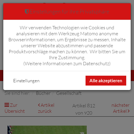
Einstellungen für Ihre Privatsphäre
Wir verwenden Technologien wie Cookies und
Warenkorb
Anmelden
0
analysieren mit dem Werkzeug Matomo anonyme
Browserinformationen, um Ergebnisse zu messen, Inhalte
unserer Website abzustimmen und passende
Produktvorschläge machen zu können. Wir bitten Sie um
Ihre Zustimmung.
Erweiterte Suche
(
Weitere Informationen zum Datenschutz
)
Navigation
Menü
umschalten
Einstellungen
Alle akzeptieren
Sie sind hier:
Bücher
Gesellschaft
Zur
Artikel
nächster
Artikel 812
Übersicht
zurück
Artikel
von 920