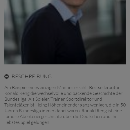
BESCHREIBUNG
Am Beispiel eines einzigen Mannes erzählt Bestsellerautor
Ronald Reng die wechselvolle und packende Geschichte der
Bundesliga: Als Spieler, Trainer, Sportdirektor und
Talentejäger ist Heinz Höher einer der ganz wenigen, die in 50
Jahren Bundesliga immer dabei waren. Ronald Reng ist eine
famose Abenteuergeschichte über die Deutschen und ihr
liebstes Spiel gelungen.