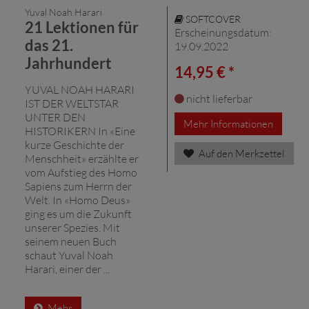
Yuval Noah Harari
SOFTCOVER
21 Lektionen für
Erscheinungsdatum:
das 21.
19.09.2022
Jahrhundert
14,95 € *
YUVAL NOAH HARARI
nicht lieferbar
IST DER WELTSTAR
UNTER DEN
Mehr Informationen
HISTORIKERN In «Eine
kurze Geschichte der
Auf den Merkzettel
Menschheit» erzählte er
vom Aufstieg des Homo
Sapiens zum Herrn der
Welt. In «Homo Deus»
ging es um die Zukunft
unserer Spezies. Mit
seinem neuen Buch
schaut Yuval Noah
Harari, einer der ...
Mehr