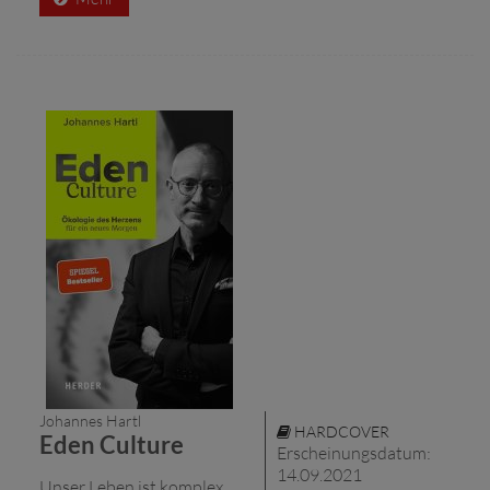
Johannes Hartl
HARDCOVER
Eden Culture
Erscheinungsdatum:
14.09.2021
Unser Leben ist komplex