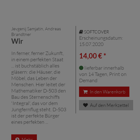
Jevgenij Samjatin, Andreas
SOFTCOVER
Brandtner
Erscheinungsdatum:
Wir
15.07.2020
In ferner, ferner Zukunft,
14,00 € *
in einem perfekten Staat
... ist buchstäblich alles
lieferbar innerhalb
gläsern: die Häuser, die
von 14 Tagen, Print on
Möbel, das Leben der
Demand
Menschen. Hier leitet der
Mathematiker D-503 den
In den Warenkorb
Bau des Sternenschiffs
'Integral', das vor dem
Auf den Merkzettel
Jungfernflug steht. D-503
ist der perfekte Bürger
eines perfekten ...
Mehr