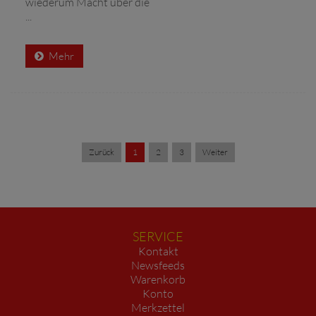
wiederum Macht über die
...
Mehr
Zurück
1
2
3
Weiter
SERVICE
Kontakt
Newsfeeds
Warenkorb
Konto
Merkzettel