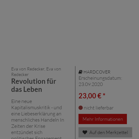
Eva von Redecker, Eva von
HARDCOVER
Redecker
Erscheinungsdatum:
Revolution für
23.09.2020
das Leben
23,00 € *
Eine neue
Kapitalismuskritik - und
nicht lieferbar
eine Liebeserklärung an
Mehr Informationen
menschliches Handeln In
Zeiten der Krise
entzündet sich
Auf den Merkzettel
politisches Engagement.