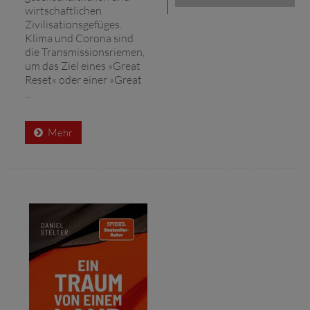
wirtschaftlichen
Zivilisationsgefüges.
Klima und Corona sind
die Transmissionsriemen,
um das Ziel eines »Great
Reset« oder einer »Great
...
Mehr