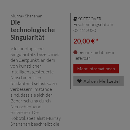
Murray Shanahan
SOFTCOVER
Die
Erscheinungsdatum:
technologische
03.12.2020
Singularität
20,00 € *
>Technologische
bei uns nicht mehr
Singularität< bezeichnet
lieferbar
den Zeitpunkt, an dem
von künstlicher
Mehr Informationen
Intelligenz gesteuerte
Maschinen sich
Auf den Merkzettel
fortlaufend selbst so zu
verbessern imstande
sind, dass sie sich der
Beherrschung durch
Menschenhand
entziehen. Der
Robotikspezialist Murray
Shanahan beschreibt die
...