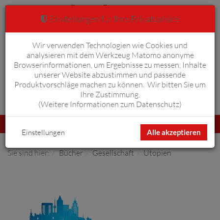
Einstellungen für Ihre Privatsphäre
Wir verwenden Technologien wie Cookies und
Warenkorb
Anmelden
0
analysieren mit dem Werkzeug Matomo anonyme
Browserinformationen, um Ergebnisse zu messen, Inhalte
unserer Website abzustimmen und passende
Produktvorschläge machen zu können. Wir bitten Sie um
Ihre Zustimmung.
Erweiterte Suche
(
Weitere Informationen zum Datenschutz
)
Navigation
Menü
umschalten
Einstellungen
Alle akzeptieren
Sie sind hier:
Bücher
Gesellschaft
Utopien