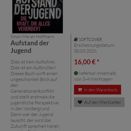
Simon Marian Hoffmann
SOFTCOVER
Aufstand der
Erscheinungsdatum:
Jugend
30.03.2026
16,00 € *
Dies ist kein Aufschrei.
Dies ist ein Aufbrüllen!
lieferbar innerhalb
Dieses Buch wirft einen
von 3-4 Werktagen
ungeschönten Blick auf
den
In den Warenkorb
Generationenkonflikt
und stellt erstmals die
Auf den Merkzettel
jugendliche Perspektive
in den Vordergrund.
Denn wer der Jugend
lauscht, der wird die
Zukunft sprechen hören,