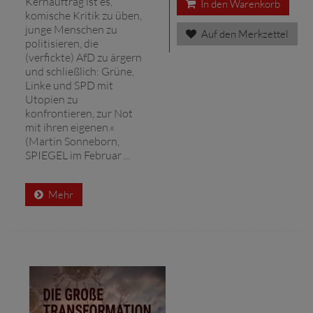
Kernauftrag ist es,
In den Warenkorb
komische Kritik zu üben,
junge Menschen zu
Auf den Merkzettel
politisieren, die
(verfickte) AfD zu ärgern
und schließlich: Grüne,
Linke und SPD mit
Utopien zu
konfrontieren, zur Not
mit ihren eigenen.«
(Martin Sonneborn,
SPIEGEL im Februar ...
Mehr