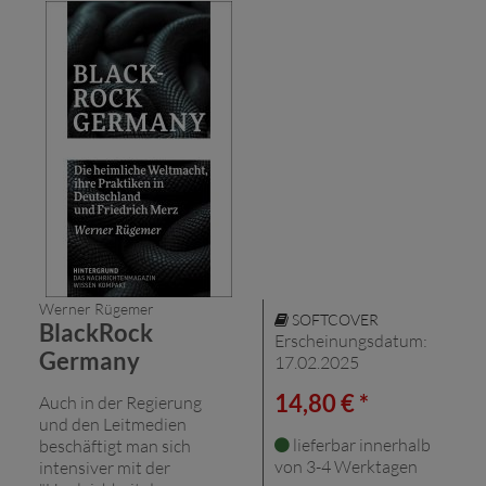
Werner Rügemer
SOFTCOVER
BlackRock
Erscheinungsdatum:
Germany
17.02.2025
14,80 € *
Auch in der Regierung
und den Leitmedien
lieferbar innerhalb
beschäftigt man sich
von 3-4 Werktagen
intensiver mit der