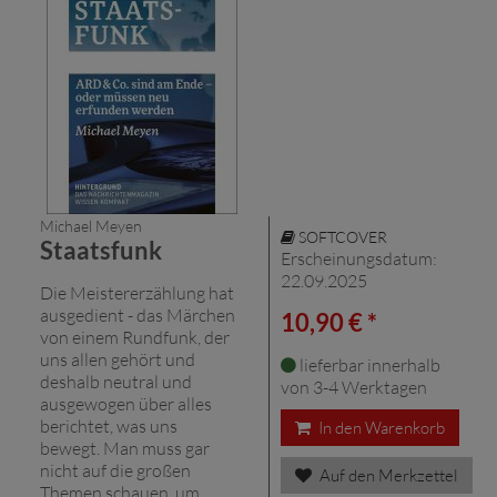
Michael Meyen
SOFTCOVER
Staatsfunk
Erscheinungsdatum:
22.09.2025
Die Meistererzählung hat
ausgedient - das Märchen
10,90 € *
von einem Rundfunk, der
uns allen gehört und
lieferbar innerhalb
deshalb neutral und
von 3-4 Werktagen
ausgewogen über alles
berichtet, was uns
In den Warenkorb
bewegt. Man muss gar
nicht auf die großen
Auf den Merkzettel
Themen schauen, um