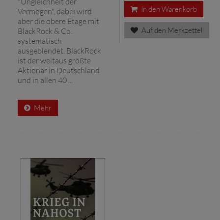
"Ungleichheit der
In den Warenkorb
Vermögen", dabei wird
aber die obere Etage mit
Auf den Merkzettel
BlackRock & Co.
systematisch
ausgeblendet. BlackRock
ist der weitaus größte
Aktionär in Deutschland
und in allen 40 ...
Mehr