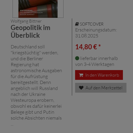
Wolfgang Bittner
SOFTCOVER
Geopolitik im
Erscheinungsdatum:
Überblick
31.08.2025
14,80 € *
Deutschland soll
"kriegstüchtig" werden,
lieferbar innerhalb
und die Berliner
von 3-4 Werktagen
Regierung hat
astronomische Ausgaben
In den Warenkorb
für die Aufrüstung
bereitgestellt. Denn
Auf den Merkzettel
angeblich will Russland
nach der Ukraine
Westeuropa erobern,
obwohl es dafür keinerlei
Belege gibt und Putin
solche Absichten niemals
...