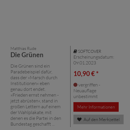
Matthias Rude
SOFTCOVER
Die Grünen
Erscheinungsdatum:
09.01.2023
Die Grünen sind ein
Paradebeispiel dafür,
10,90 € *
dass der »Marsch durch
Institutionen« eben
vergriffen -
genau dort endet.
Neuauflage
»Frieden ernst nehmen -
unbestimmt
jetzt abrüsten«, stand in
großen Lettern auf einem
Mehr Informationen
der Wahlplakate, mit
denen es die Partei in den
Auf den Merkzettel
Bundestag geschafft ...