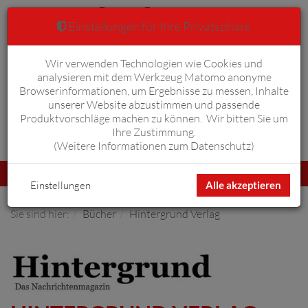
Einstellungen für Ihre Privatsphäre
Wir verwenden Technologien wie Cookies und
Warenkorb
Anmelden
0
analysieren mit dem Werkzeug Matomo anonyme
Browserinformationen, um Ergebnisse zu messen, Inhalte
unserer Website abzustimmen und passende
Produktvorschläge machen zu können. Wir bitten Sie um
Ihre Zustimmung.
Erweiterte Suche
(
Weitere Informationen zum Datenschutz
)
Navigation
Menü
umschalten
Einstellungen
Alle akzeptieren
Sie sind hier:
Bücher
Hintergrund Verlag