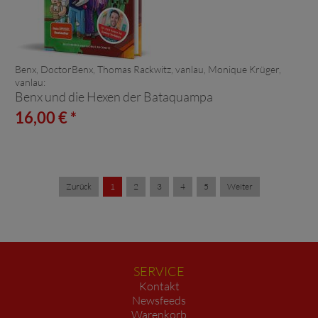
Benx, DoctorBenx, Thomas Rackwitz, vanlau, Monique Krüger,
vanlau:
Benx und die Hexen der Bataquampa
16,00 € *
Zurück
1
2
3
4
5
Weiter
SERVICE
Kontakt
Newsfeeds
Warenkorb