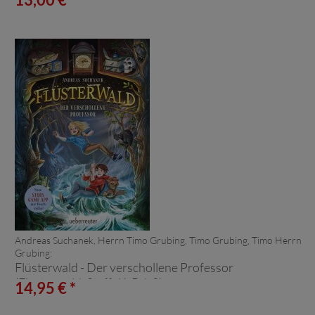
Andreas Suchanek, Herrn Timo Grubing, Timo Grubing, Timo Herrn
Grubing:
Flüsterwald - Der verschollene Professor
(Flüsterwald, Staffel I, Bd. 2)
14,95 € *