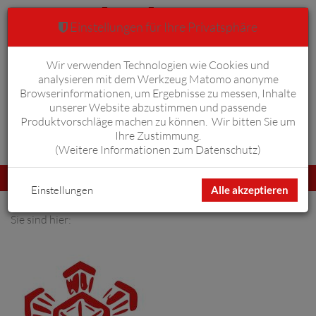
Einstellungen für Ihre Privatsphäre
Wir verwenden Technologien wie Cookies und
Warenkorb
Anmelden
0
analysieren mit dem Werkzeug Matomo anonyme
Browserinformationen, um Ergebnisse zu messen, Inhalte
unserer Website abzustimmen und passende
Produktvorschläge machen zu können. Wir bitten Sie um
Ihre Zustimmung.
Erweiterte Suche
(
Weitere Informationen zum Datenschutz
)
Navigation
Menü
umschalten
Einstellungen
Alle akzeptieren
Sie sind hier: