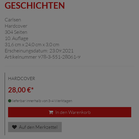
ESCHICHTEN
Carlsen
Hardcover
304 Seiten
10. Auflage
31,6 cm x 24,0 cm x 3,0 cm
Erscheinungsdatum: 23.09.2021
Artikelnummer 978-3-551-28061-9
HARDCOVER
28,00 €*
lieferbar innerhalb von 3-4 Werktagen
In den Warenkorb
Auf den Merkzettel