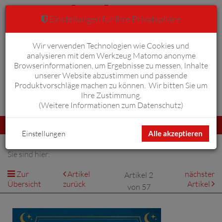
Einstellungen für Ihre Privatsphäre
Wir verwenden Technologien wie Cookies und
Warenkorb
Anmelden
0
analysieren mit dem Werkzeug Matomo anonyme
Browserinformationen, um Ergebnisse zu messen, Inhalte
unserer Website abzustimmen und passende
Produktvorschläge machen zu können. Wir bitten Sie um
Ihre Zustimmung.
Erweiterte Suche
(
Weitere Informationen zum Datenschutz
)
Navigation
Menü
umschalten
Einstellungen
Alle akzeptieren
Sie sind hier:
Zur
Artikel
nächster
Artikel 2
Übersicht
zurück
Artikel
von 57