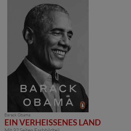
Barack Obama
EIN VERHEISSENES LAND
Mit 32 Seiten Farbbildteil