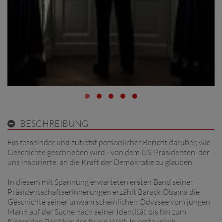
BESCHREIBUNG
Ein fesselnder und zutiefst persönlicher Bericht darüber, wie
Geschichte geschrieben wird - von dem US-Präsidenten, der
uns inspirierte, an die Kraft der Demokratie zu glauben
In diesem mit Spannung erwarteten ersten Band seiner
Präsidentschaftserinnerungen erzählt Barack Obama die
Geschichte seiner unwahrscheinlichen Odyssee vom jungen
Mann auf der Suche nach seiner Identität bis hin zum
führenden Politiker der freien Welt. In erstaunlich