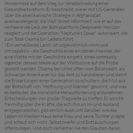
Hindernisse auf dem Weg zur Verabschiedung einer
Gesundheitsreform. Er beschreibt, wie er mit US-Generälen
über die amerikanische Strategie in Afghanistan
aneinandergerät, die Wall Street reformiert, wie er auf das
verheerende Leck der Bohrplattform Deepwater Horizon
reagiert und die Operation "Neptune's Spear" autorisiert, die
zum Tode Osama bin Ladens führt.
»Ein verheißenes Land« ist ungewöhnlich intim und
introspektiv - die Geschichte eines einzelnen Mannes, der
eine Wette mit der Geschichte eingeht, eines
community
organizer,
dessen Ideale auf der Weltbühne auf die Probe
gestellt werden. Obama berichtet offen vom Balanceakt, als
Schwarzer Amerikaner für das Amt zu kandidieren und damit
die Erwartungen einer Generation zu schultern, die Mut aus
der Botschaft von "Hoffnung und Wandel" gewinnt, und was
es bedeutet, die moralische Herausforderung anzunehmen,
Entscheidungen von großer Tragweite zu treffen. Er spricht
freimütig über die Kräfte, die sich ihm im In- und Ausland
entgegenstellten, gibt ehrlich Auskunft darüber, wie das
Leben im Weißen Haus seine Frau und seine Töchter prägte,
und scheut sich nicht, Selbstzweifel und Enttäuschungen
offenzulegen. Und doch verliert er nie den Glauben daran,