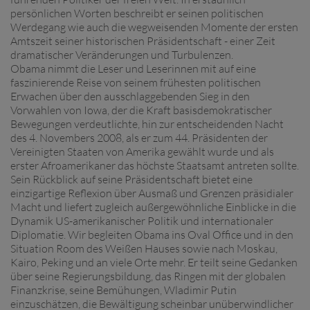
persönlichen Worten beschreibt er seinen politischen
Werdegang wie auch die wegweisenden Momente der ersten
Amtszeit seiner historischen Präsidentschaft - einer Zeit
dramatischer Veränderungen und Turbulenzen.
Obama nimmt die Leser und Leserinnen mit auf eine
faszinierende Reise von seinem frühesten politischen
Erwachen über den ausschlaggebenden Sieg in den
Vorwahlen von Iowa, der die Kraft basisdemokratischer
Bewegungen verdeutlichte, hin zur entscheidenden Nacht
des 4. Novembers 2008, als er zum 44. Präsidenten der
Vereinigten Staaten von Amerika gewählt wurde und als
erster Afroamerikaner das höchste Staatsamt antreten sollte.
Sein Rückblick auf seine Präsidentschaft bietet eine
einzigartige Reflexion über Ausmaß und Grenzen präsidialer
Macht und liefert zugleich außergewöhnliche Einblicke in die
Dynamik US-amerikanischer Politik und internationaler
Diplomatie. Wir begleiten Obama ins Oval Office und in den
Situation Room des Weißen Hauses sowie nach Moskau,
Kairo, Peking und an viele Orte mehr. Er teilt seine Gedanken
über seine Regierungsbildung, das Ringen mit der globalen
Finanzkrise, seine Bemühungen, Wladimir Putin
einzuschätzen, die Bewältigung scheinbar unüberwindlicher