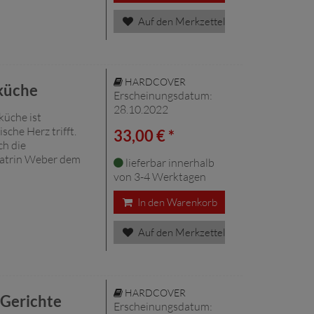
Auf den Merkzettel
HARDCOVER
nküche
Erscheinungsdatum:
28.10.2022
küche ist
sche Herz trifft.
33,00 € *
ch die
atrin Weber dem
lieferbar innerhalb
von 3-4 Werktagen
In den Warenkorb
Auf den Merkzettel
HARDCOVER
Gerichte
Erscheinungsdatum: