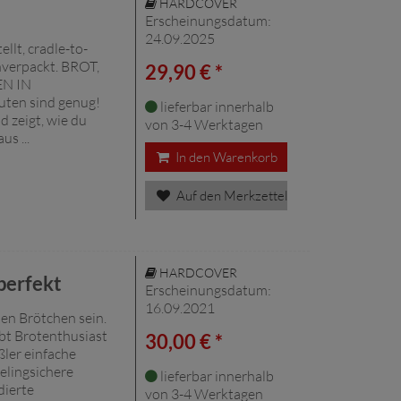
HARDCOVER
Erscheinungsdatum:
24.09.2025
llt, cradle-to-
unverpackt. BROT,
29,90 € *
N IN
en sind genug!
lieferbar innerhalb
 zeigt, wie du
von 3-4 Werktagen
s ...
In den Warenkorb
Auf den Merkzettel
HARDCOVER
perfekt
Erscheinungsdatum:
16.09.2021
sen Brötchen sein.
bt Brotenthusiast
30,00 € *
ler einfache
elingsichere
lieferbar innerhalb
dierte
von 3-4 Werktagen