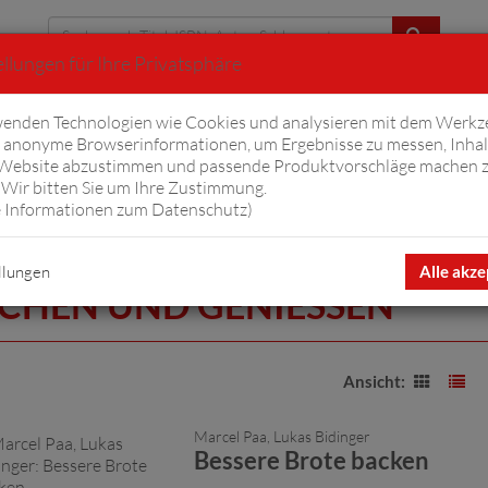
llungen für Ihre Privatsphäre
Erweiterte Suche
enden Technologien wie Cookies und analysieren mit dem Werkz
anonyme Browserinformationen, um Ergebnisse zu messen, Inhal
iftyfifty
Hörbücher
Komplizen
Ov
 Website abzustimmen und passende Produktvorschläge machen 
Wir bitten Sie um Ihre Zustimmung.
 Informationen zum Datenschutz
)
llungen
Alle akze
CHEN UND GENIESSEN
Ansicht:
Marcel Paa, Lukas Bidinger
Bessere Brote backen