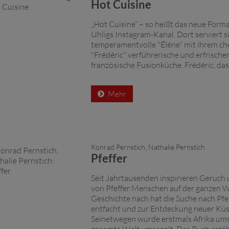
Hot Cuisine
„Hot Cuisine“ – so heißt das neue Forma
Uhligs Instagram-Kanal. Dort serviert s
temperamentvolle "Éléne" mit ihrem ch
"Frédéric" verführerische und erfrisch
französische Fusionküche. Frédéric, das is
Mehr
Konrad Pernstich, Nathalie Pernstich
Pfeffer
Seit Jahrtausenden inspirieren Geruc
von Pfeffer Menschen auf der ganzen W
Geschichte nach hat die Suche nach Pfe
entfacht und zur Entdeckung neuer Küs
Seinetwegen wurde erstmals Afrika ums