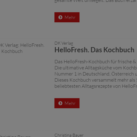
gesamte Welt umsegelt. Das Buch erzählt
Mehr
DK Verlag
HelloFresh. Das Kochbuch
Das HelloFresh-Kochbuch für frische &
Die ultimative Alltagsküche vom Koch
Nummer 1 in Deutschland, Österreich u
Dieses Kochbuch versammelt mehr als 
beliebtesten Alltagsrezepte von HelloFr
Mehr
Christina Bauer