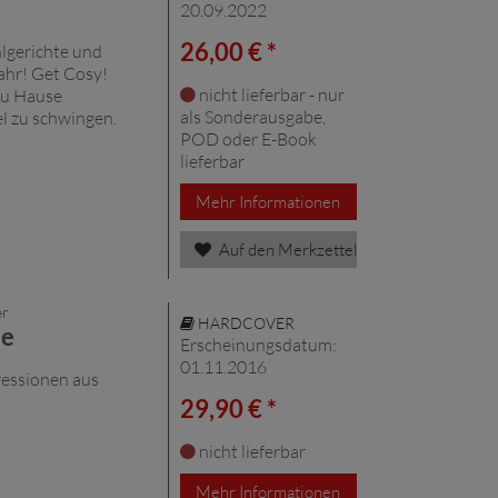
20.09.2022
26,00 € *
lgerichte und
Jahr! Get Cosy!
nicht lieferbar - nur
 zu Hause
als Sonderausgabe,
l zu schwingen.
POD oder E-Book
lieferbar
Mehr Informationen
Auf den Merkzettel
er
HARDCOVER
he
Erscheinungsdatum:
01.11.2016
ressionen aus
29,90 € *
nicht lieferbar
Mehr Informationen