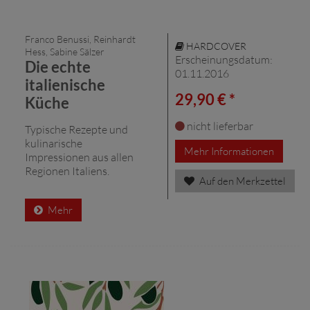
Franco Benussi, Reinhardt
HARDCOVER
Hess, Sabine Sälzer
Erscheinungsdatum:
Die echte
01.11.2016
italienische
29,90 € *
Küche
nicht lieferbar
Typische Rezepte und
kulinarische
Mehr Informationen
Impressionen aus allen
Regionen Italiens.
Auf den Merkzettel
Mehr