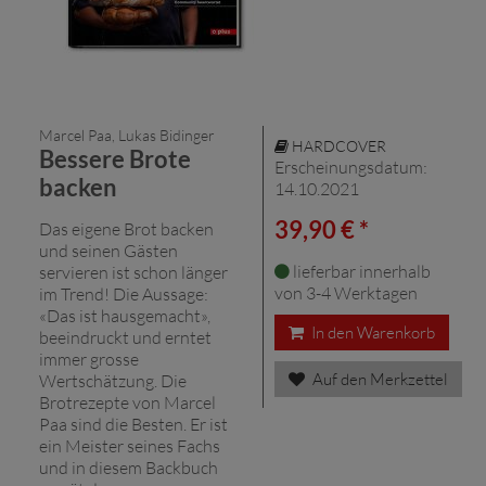
Marcel Paa, Lukas Bidinger
HARDCOVER
Bessere Brote
Erscheinungsdatum:
backen
14.10.2021
39,90 € *
Das eigene Brot backen
und seinen Gästen
lieferbar innerhalb
servieren ist schon länger
von 3-4 Werktagen
im Trend! Die Aussage:
«Das ist hausgemacht»,
In den Warenkorb
beeindruckt und erntet
immer grosse
Auf den Merkzettel
Wertschätzung. Die
Brotrezepte von Marcel
Paa sind die Besten. Er ist
ein Meister seines Fachs
und in diesem Backbuch