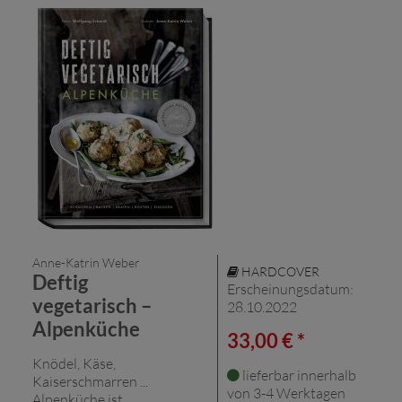
Anne-Katrin Weber
HARDCOVER
Deftig
Erscheinungsdatum:
vegetarisch –
28.10.2022
Alpenküche
33,00 € *
Knödel, Käse,
lieferbar innerhalb
Kaiserschmarren ...
von 3-4 Werktagen
Alpenküche ist