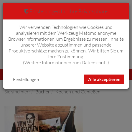
Einstellungen für Ihre Privatsphäre
Wir verwenden Technologien wie Cookies und
Warenkorb
Anmelden
0
analysieren mit dem Werkzeug Matomo anonyme
Browserinformationen, um Ergebnisse zu messen, Inhalte
unserer Website abzustimmen und passende
Produktvorschläge machen zu können. Wir bitten Sie um
Ihre Zustimmung.
Erweiterte Suche
(
Weitere Informationen zum Datenschutz
)
Navigation
Menü
umschalten
Einstellungen
Alle akzeptieren
Sie sind hier:
Bücher
Kochen und Genießen