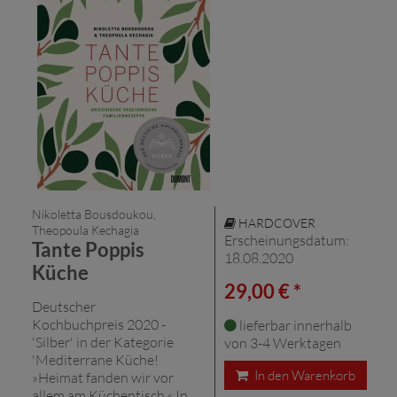
Nikoletta Bousdoukou,
HARDCOVER
Theopoula Kechagia
Erscheinungsdatum:
Tante Poppis
18.08.2020
Küche
29,00 € *
Deutscher
Kochbuchpreis 2020 -
lieferbar innerhalb
'Silber' in der Kategorie
von 3-4 Werktagen
'Mediterrane Küche!
In den Warenkorb
»Heimat fanden wir vor
allem am Küchentisch.« In