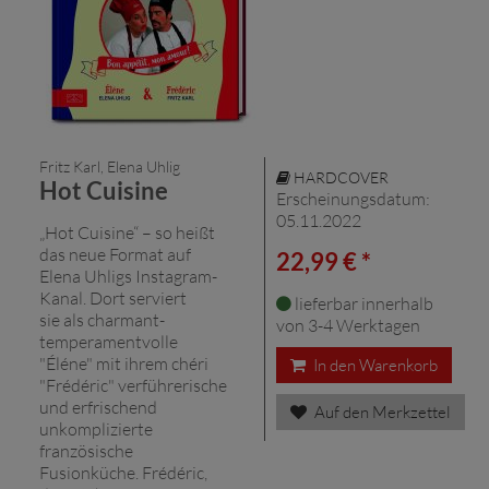
Fritz Karl, Elena Uhlig
HARDCOVER
Hot Cuisine
Erscheinungsdatum:
05.11.2022
„Hot Cuisine“ – so heißt
das neue Format auf
22,99 € *
Elena Uhligs Instagram-
Kanal. Dort serviert
lieferbar innerhalb
sie als charmant-
von 3-4 Werktagen
temperamentvolle
"Éléne" mit ihrem chéri
In den Warenkorb
"Frédéric" verführerische
und erfrischend
Auf den Merkzettel
unkomplizierte
französische
Fusionküche. Frédéric,