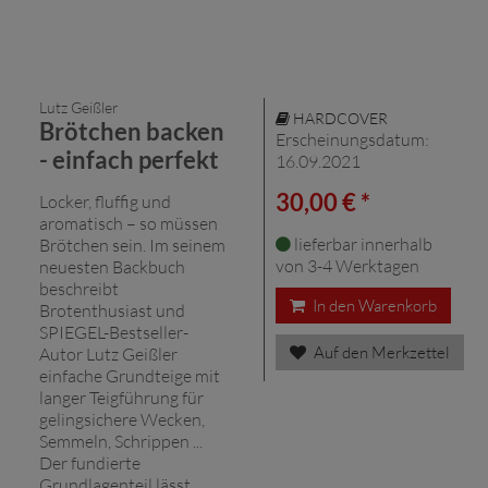
Lutz Geißler
HARDCOVER
Brötchen backen
Erscheinungsdatum:
- einfach perfekt
16.09.2021
30,00 € *
Locker, fluffig und
aromatisch – so müssen
lieferbar innerhalb
Brötchen sein. Im seinem
von 3-4 Werktagen
neuesten Backbuch
beschreibt
In den Warenkorb
Brotenthusiast und
SPIEGEL-Bestseller-
Auf den Merkzettel
Autor Lutz Geißler
einfache Grundteige mit
langer Teigführung für
gelingsichere Wecken,
Semmeln, Schrippen ...
Der fundierte
Grundlagenteil lässt