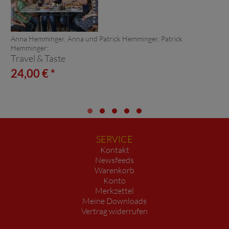
Anna Hemminger, Anna und Patrick Hemminger, Patrick
Hemminger:
Travel & Taste
24,00 € *
SERVICE
Kontakt
Newsfeeds
Warenkorb
Konto
Merkzettel
Meine Downloads
Vertrag widerrufen