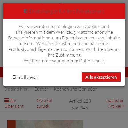
Einstellungen für Ihre Privatsphäre
Wir verwenden Technologien wie Cookies und
Warenkorb
Anmelden
0
analysieren mit dem Werkzeug Matomo anonyme
Browserinformationen, um Ergebnisse zu messen, Inhalte
unserer Website abzustimmen und passende
Produktvorschläge machen zu können. Wir bitten Sie um
Ihre Zustimmung.
Erweiterte Suche
(
Weitere Informationen zum Datenschutz
)
Navigation
Menü
umschalten
Einstellungen
Alle akzeptieren
Sie sind hier:
Bücher
Kochen und Genießen
Zur
Artikel
nächster
Artikel 128
Übersicht
zurück
Artikel
von 846