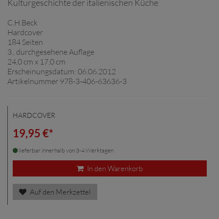
Kulturgeschichte der italienischen Küche
C.H.Beck
Hardcover
184 Seiten
3., durchgesehene Auflage
24,0 cm x 17,0 cm
Erscheinungsdatum: 06.06.2012
Artikelnummer 978-3-406-63636-3
HARDCOVER
19,95 €*
lieferbar innerhalb von 3-4 Werktagen
In den Warenkorb
Auf den Merkzettel