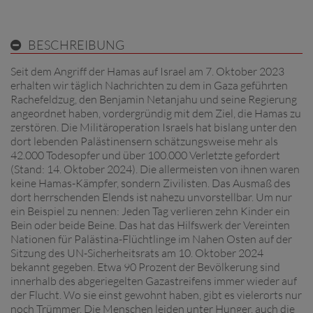
BESCHREIBUNG
Seit dem Angriff der Hamas auf Israel am 7. Oktober 2023
erhalten wir täglich Nachrichten zu dem in Gaza geführten
Rachefeldzug, den Benjamin Netanjahu und seine Regierung
angeordnet haben, vordergründig mit dem Ziel, die Hamas zu
zerstören. Die Militäroperation Israels hat bislang unter den
dort lebenden Palästinensern schätzungsweise mehr als
42.000 Todesopfer und über 100.000 Verletzte gefordert
(Stand: 14. Oktober 2024). Die allermeisten von ihnen waren
keine Hamas-Kämpfer, sondern Zivilisten. Das Ausmaß des
dort herrschenden Elends ist nahezu unvorstellbar. Um nur
ein Beispiel zu nennen: Jeden Tag verlieren zehn Kinder ein
Bein oder beide Beine. Das hat das Hilfswerk der Vereinten
Nationen für Palästina-Flüchtlinge im Nahen Osten auf der
Sitzung des UN-Sicherheitsrats am 10. Oktober 2024
bekannt gegeben. Etwa 90 Prozent der Bevölkerung sind
innerhalb des abgeriegelten Gazastreifens immer wieder auf
der Flucht. Wo sie einst gewohnt haben, gibt es vielerorts nur
noch Trümmer. Die Menschen leiden unter Hunger, auch die