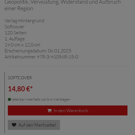
Geopolitik, Verwüstung, Widerstand und Aufbruch
einer Region
Verlag Hintergrund
Softcover
120 Seiten
1. Auflage
19,0 cm x 12,0 cm
Erscheinungsdatum: 06.01.2025
Artikelnummer 978-3-910568-15-0
SOFTCOVER
14,80 €*
lieferbar innerhalb von 3-4 Werktagen
In den Warenkorb
Auf den Merkzettel