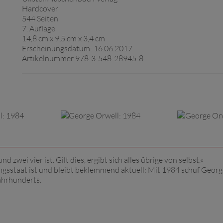
Hardcover
544 Seiten
7. Auflage
14,8 cm x 9,5 cm x 3,4 cm
Erscheinungsdatum: 16.06.2017
Artikelnummer 978-3-548-28945-8
d zwei vier ist. Gilt dies, ergibt sich alles übrige von selbst.«
gsstaat ist und bleibt beklemmend aktuell: Mit 1984 schuf Georg
ahrhunderts.