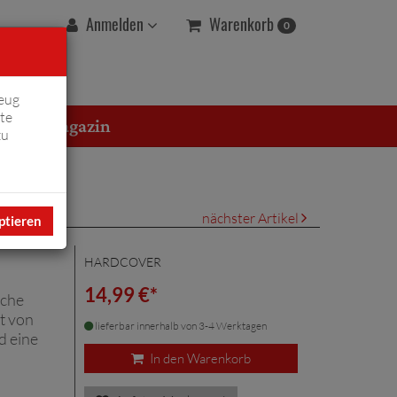
Warenkorb
Anmelden
0
eug
te
erton Magazin
zu
nächster Artikel
ptieren
HARDCOVER
14,99 €*
sche
t von
lieferbar innerhalb von 3-4 Werktagen
d eine
In den Warenkorb