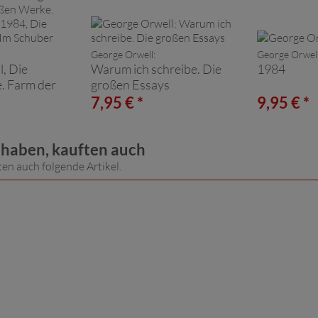
George Orwell:
George Orwell
, Die
Warum ich schreibe. Die
1984
. Farm der
großen Essays
Die großen
7,95 € *
9,95 € *
huber
t haben, kauften auch
ten auch folgende Artikel.