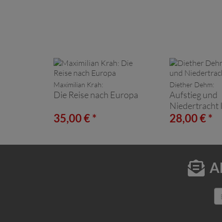
Maximilian Krah:
Diether Dehm:
Die Reise nach Europa
Aufstieg und
Niedertracht 
35,00 € *
28,00 € *
A