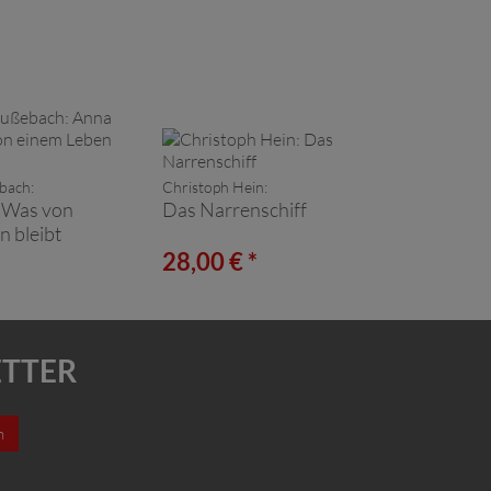
bach:
Christoph Hein:
 Was von
Das Narrenschiff
n bleibt
*
28,00 € *
ETTER
n