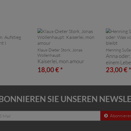
Klaus-Dieter Stork, Jonas
Henning Suße
Wollenhaupt:
Anna oder:
Kaiserlei, mon amour
I
einem Lebe
18,00 € *
23,00 € 
BONNIEREN SIE UNSEREN NEWSL
Abonniere