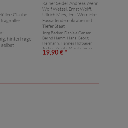
r:
Jörg Becker, Daniele Ganser,
ig, hinterfrage
Bernd Hamm, Hans-Georg
Hermann, Hannes Hofbauer,
 selbst
Jochen Krautz, Mike Lofgren,
*
19,90 € *
Rainer Mausfeld, Hermann
Ploppa, Jürgen Rose, Werner
Rügemer, Rainer Rupp, Rainer
Seidel, Andreas Wehr, Wolf
Wetzel, Ernst Wolff, Ullrich Mies,
Jens Wernicke:
Fassadendemokratie und
Tiefer Staat