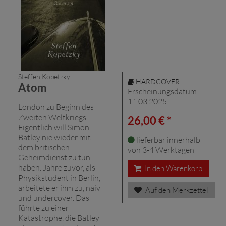
Steffen Kopetzky
HARDCOVER
Atom
Erscheinungsdatum:
11.03.2025
London zu Beginn des
Zweiten Weltkriegs.
26,00 € *
Eigentlich will Simon
Batley nie wieder mit
lieferbar innerhalb
dem britischen
von 3-4 Werktagen
Geheimdienst zu tun
haben. Jahre zuvor, als
In den Warenkorb
Physikstudent in Berlin,
arbeitete er ihm zu, naiv
Auf den Merkzettel
und undercover. Das
führte zu einer
Katastrophe, die Batley