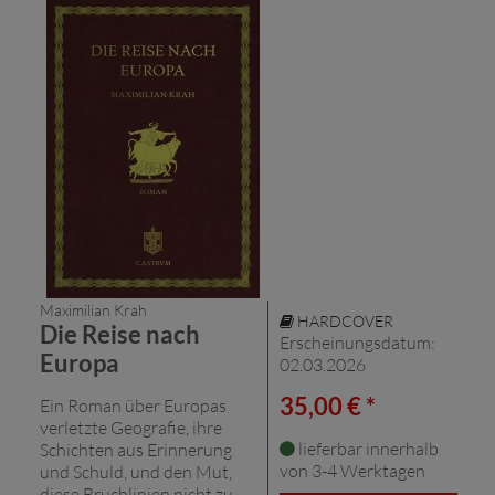
Maximilian Krah
HARDCOVER
Die Reise nach
Erscheinungsdatum:
Europa
02.03.2026
35,00 € *
Ein Roman über Europas
verletzte Geografie, ihre
lieferbar innerhalb
Schichten aus Erinnerung
von 3-4 Werktagen
und Schuld, und den Mut,
diese Bruchlinien nicht zu