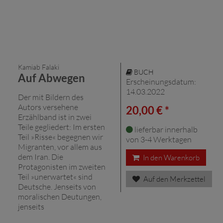
Kamiab Falaki
BUCH
Auf Abwegen
Erscheinungsdatum:
14.03.2022
Der mit Bildern des
Autors versehene
20,00 € *
Erzählband ist in zwei
Teile gegliedert: Im ersten
lieferbar innerhalb
Teil »Risse« begegnen wir
von 3-4 Werktagen
Migranten, vor allem aus
dem Iran. Die
In den Warenkorb
Protagonisten im zweiten
Teil »unerwartet« sind
Auf den Merkzettel
Deutsche. Jenseits von
moralischen Deutungen,
jenseits