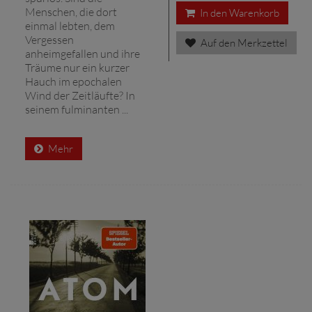
Menschen, die dort
In den Warenkorb
einmal lebten, dem
Vergessen
Auf den Merkzettel
anheimgefallen und ihre
Träume nur ein kurzer
Hauch im epochalen
Wind der Zeitläufte? In
seinem fulminanten ...
Mehr