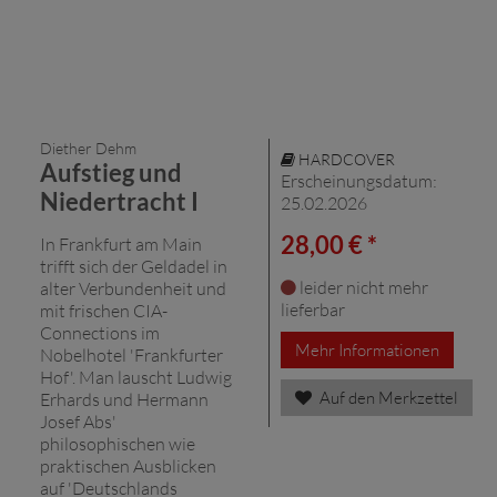
Diether Dehm
HARDCOVER
Aufstieg und
Erscheinungsdatum:
Niedertracht I
25.02.2026
28,00 € *
In Frankfurt am Main
trifft sich der Geldadel in
leider nicht mehr
alter Verbundenheit und
lieferbar
mit frischen CIA-
Connections im
Mehr Informationen
Nobelhotel 'Frankfurter
Hof'. Man lauscht Ludwig
Auf den Merkzettel
Erhards und Hermann
Josef Abs'
philosophischen wie
praktischen Ausblicken
auf 'Deutschlands