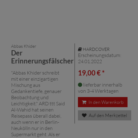
Abbas Khider
HARDCOVER
Der
Erscheinungsdatum:
Erinnerungsfälscher
24.01.2022
19,00 € *
"Abbas Khider schreibt
mit einer einzigartigen
lieferbar innerhalb
Mischung aus
von 3-4 Werktagen
Gedankentiefe, genauer
Beobachtung und
In den Warenkorb
Leichtigkeit." ARD ttt Said
Al-Wahid hat seinen
Auf den Merkzettel
Reisepass überall dabei,
auch wenn er in Berlin-
Neukölln nur in den
Supermarkt geht. Als er