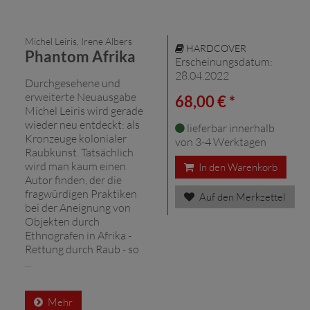
Michel Leiris, Irene Albers
HARDCOVER
Phantom Afrika
Erscheinungsdatum:
28.04.2022
Durchgesehene und
erweiterte Neuausgabe
68,00 € *
Michel Leiris wird gerade
wieder neu entdeckt: als
lieferbar innerhalb
Kronzeuge kolonialer
von 3-4 Werktagen
Raubkunst. Tatsächlich
wird man kaum einen
In den Warenkorb
Autor finden, der die
fragwürdigen Praktiken
Auf den Merkzettel
bei der Aneignung von
Objekten durch
Ethnografen in Afrika -
Rettung durch Raub - so
...
Mehr