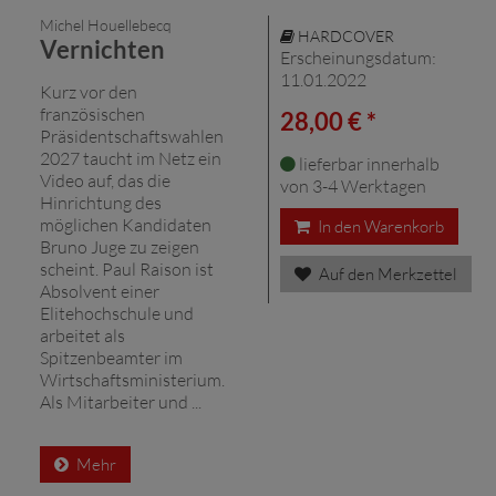
Michel Houellebecq
HARDCOVER
Vernichten
Erscheinungsdatum:
11.01.2022
Kurz vor den
französischen
28,00 € *
Präsidentschaftswahlen
2027 taucht im Netz ein
lieferbar innerhalb
Video auf, das die
von 3-4 Werktagen
Hinrichtung des
möglichen Kandidaten
In den Warenkorb
Bruno Juge zu zeigen
scheint. Paul Raison ist
Auf den Merkzettel
Absolvent einer
Elitehochschule und
arbeitet als
Spitzenbeamter im
Wirtschaftsministerium.
Als Mitarbeiter und ...
Mehr