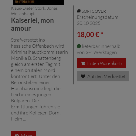
Klaus-Dieter Stork, Jonas
SOFTCOVER
Wollenhaupt
Erscheinungsdatum:
Kaiserlei, mon
20.10.2025
amour
18,00 € *
Strafversetzt ins
hessische Offenbach wird
lieferbar innerhalb
Kriminalhauptkommissarin
von 3-4 Werktagen
Monika B. Schattenberg
In den Warenkorb
gleich am ersten Tag mit
einem brutalen Mord
konfrontiert: Unter den
Auf den Merkzettel
Betonstelzen einer
Hochhausruine liegt die
Leiche eines jungen
Bulgaren. Die
Ermittlungen führen sie
und ihre Kollegen Dorn,
Helm ...
Mehr