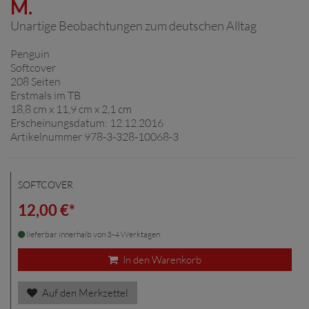
M.
Unartige Beobachtungen zum deutschen Alltag
Penguin
Softcover
208 Seiten
Erstmals im TB
18,8 cm x 11,9 cm x 2,1 cm
Erscheinungsdatum: 12.12.2016
Artikelnummer 978-3-328-10068-3
SOFTCOVER
12,00 €*
lieferbar innerhalb von 3-4 Werktagen
In den Warenkorb
Auf den Merkzettel