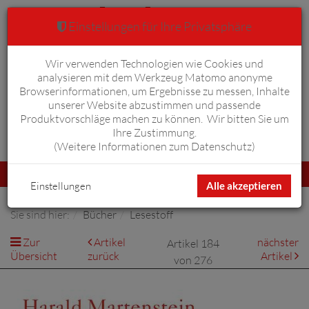
Einstellungen für Ihre Privatsphäre
Wir verwenden Technologien wie Cookies und
Warenkorb
Anmelden
0
analysieren mit dem Werkzeug Matomo anonyme
Browserinformationen, um Ergebnisse zu messen, Inhalte
unserer Website abzustimmen und passende
Produktvorschläge machen zu können. Wir bitten Sie um
Ihre Zustimmung.
Erweiterte Suche
(
Weitere Informationen zum Datenschutz
)
Navigation
Menü
umschalten
Einstellungen
Alle akzeptieren
Sie sind hier:
Bücher
Lesestoff
Zur
Artikel
nächster
Artikel 184
Übersicht
zurück
Artikel
von 276