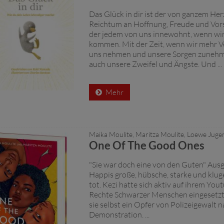
Das Glück in dir ist der von ganzem H
Reichtum an Hoffnung, Freude und Vors
der jedem von uns innewohnt, wenn wir
kommen. Mit der Zeit, wenn wir mehr 
uns nehmen und unsere Sorgen zuneh
auch unsere Zweifel und Ängste. Und ...
Mehr
Maika Moulite, Maritza Moulite, Loewe Jug
One Of The Good Ones
"Sie war doch eine von den Guten" Aus
Happis große, hübsche, starke und klug
tot. Kezi hatte sich aktiv auf ihrem You
Rechte Schwarzer Menschen eingesetz
sie selbst ein Opfer von Polizeigewalt n
Demonstration. ...