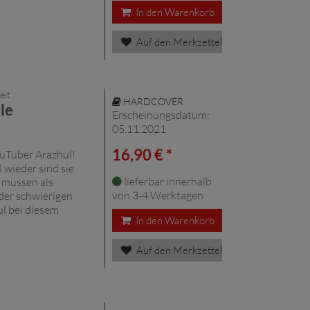
In den Warenkorb
Auf den Merkzettel
eit
HARDCOVER
le
Erscheinungsdatum:
05.11.2021
16,90 € *
uTuber Arazhul!
 wieder sind sie
lieferbar innerhalb
 müssen als
von 3-4 Werktagen
der schwierigen
ul bei diesem
In den Warenkorb
Auf den Merkzettel