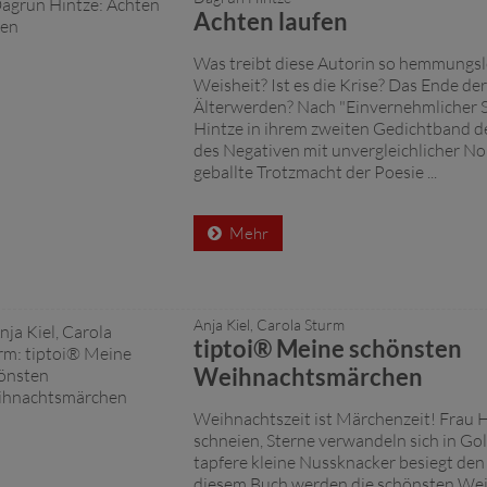
Achten laufen
Was treibt diese Autorin so hemmungslo
Weisheit? Ist es die Krise? Das Ende de
Älterwerden? Nach "Einvernehmlicher S
Hintze in ihrem zweiten Gedichtband d
des Negativen mit unvergleichlicher No
geballte Trotzmacht der Poesie ...
Mehr
Anja Kiel, Carola Sturm
tiptoi® Meine schönsten
Weihnachtsmärchen
Weihnachtszeit ist Märchenzeit! Frau Ho
schneien, Sterne verwandeln sich in Gol
tapfere kleine Nussknacker besiegt den
diesem Buch werden die schönsten We