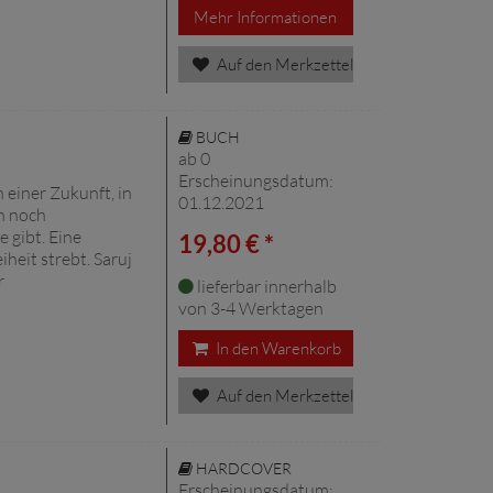
Mehr Informationen
Auf den Merkzettel
BUCH
ab 0
Erscheinungsdatum:
in einer Zukunft, in
01.12.2021
n noch
 gibt. Eine
19,80 € *
heit strebt. Saruj
r
lieferbar innerhalb
von 3-4 Werktagen
In den Warenkorb
Auf den Merkzettel
HARDCOVER
Erscheinungsdatum: