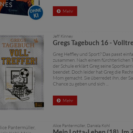
Mehr
Jeff Kinney
Gregs Tagebuch 16 - Volltre
Greg Heffley und Sport? Das passt einfa
zusammen. Nach einem fürchterlichen T
der Schule erklärt Greg seine Sportkarrie
beendet. Doch leider hat Greg die Rec
Mom gemacht. Sie überredet ihn, der Sa
Chance zu geben und sich ...
Mehr
Alice Pantermüller, Daniela Kohl
Mein Lotta-Leben (18). Im 