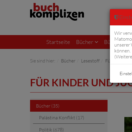
Einste
Wir verw
Matomo 
Startseite
Bücher
Bücher von F
unserer
können. 
(
Weitere
Sie sind hier:
Bücher
Lesestoff
Für Kinder u
Einste
FÜR KINDER UND JU
Bücher (35)
Palästina Konflikt (17)
Politik (678)