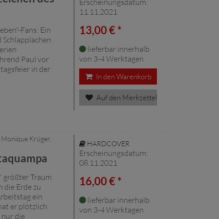
Erscheinungsdatum:
11.11.2021
13,00 € *
Leben"-Fans: Ein
 Schlapplachen
lieferbar innerhalb
erien
von 3-4 Werktagen
hrend Paul vor
agsfeier in der
In den Warenkorb
Auf den Merkzettel
, Monique Krüger,
HARDCOVER
Erscheinungsdatum:
ataquampa
08.11.2021
' größter Traum
16,00 € *
h die Erde zu
rbeitstag ein
lieferbar innerhalb
t er plötzlich
von 3-4 Werktagen
 nur die