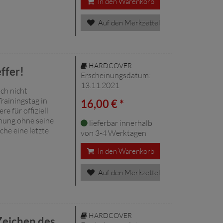
In den Warenkorb
Auf den Merkzettel
HARDCOVER
ffer!
Erscheinungsdatum:
13.11.2021
ch nicht
rainingstag in
16,00 € *
re für offiziell
hnung ohne seine
lieferbar innerhalb
che eine letzte
von 3-4 Werktagen
In den Warenkorb
Auf den Merkzettel
HARDCOVER
Zeichen des