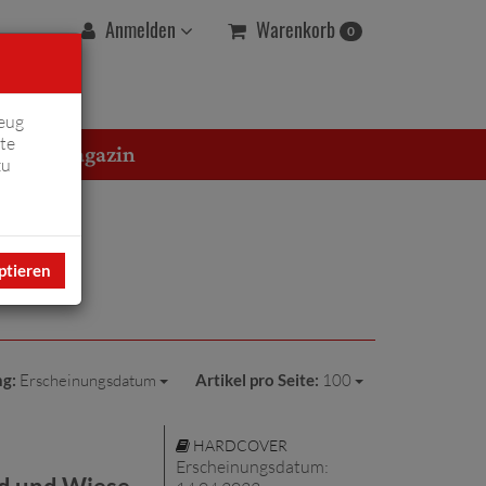
Warenkorb
Anmelden
0
eug
te
erton Magazin
zu
ptieren
ng:
Erscheinungsdatum
Artikel pro Seite:
100
HARDCOVER
Erscheinungsdatum: