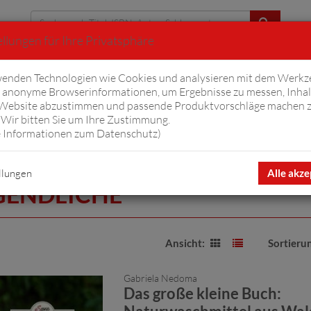
llungen für Ihre Privatsphäre
Erweiterte Suche
enden Technologien wie Cookies und analysieren mit dem Werkz
anonyme Browserinformationen, um Ergebnisse zu messen, Inhal
iftyfifty
Hörbücher
Komplizen
Ov
 Website abzustimmen und passende Produktvorschläge machen 
Wir bitten Sie um Ihre Zustimmung.
 Informationen zum Datenschutz
)
nd Jugendliche
llungen
Alle akze
GENDLICHE
Ansicht:
Sortieru
Gabriela Nedoma
Das große kleine Buch: