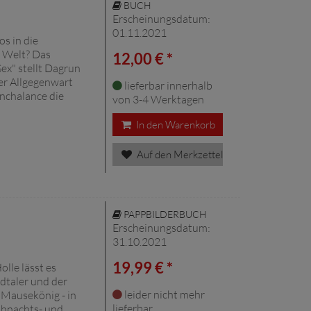
BUCH
Erscheinungsdatum:
01.11.2021
s in die
r Welt? Das
12,00 € *
ex" stellt Dagrun
er Allgegenwart
lieferbar innerhalb
nchalance die
von 3-4 Werktagen
In den Warenkorb
Auf den Merkzettel
PAPPBILDERBUCH
Erscheinungsdatum:
31.10.2021
19,99 € *
lle lässt es
dtaler und der
leider nicht mehr
 Mausekönig - in
lieferbar
ihnachts- und