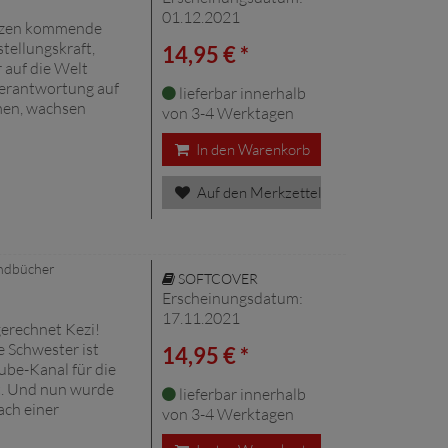
01.12.2021
erzen kommende
tellungskraft,
14,95 € *
 auf die Welt
Verantwortung auf
lieferbar innerhalb
men, wachsen
von 3-4 Werktagen
In den Warenkorb
Auf den Merkzettel
endbücher
SOFTCOVER
Erscheinungsdatum:
17.11.2021
gerechnet Kezi!
e Schwester ist
14,95 € *
tube-Kanal für die
t. Und nun wurde
lieferbar innerhalb
ach einer
von 3-4 Werktagen