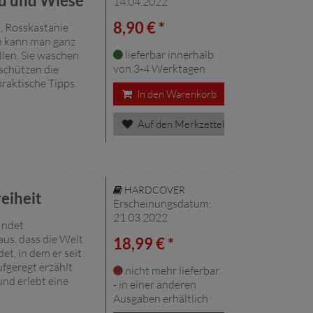
d und Wiese
14.04.2022
8,90 € *
, Rosskastanie
en kann man ganz
lieferbar innerhalb
llen. Sie waschen
von 3-4 Werktagen
 schützen die
praktische Tipps
In den Warenkorb
Auf den Merkzettel
HARDCOVER
eiheit
Erscheinungsdatum:
21.03.2022
findet
us, dass die Welt
18,99 € *
t, in dem er seit
ufgeregt erzählt
nicht mehr lieferbar
nd erlebt eine
- in einer anderen
Ausgaben erhältlich