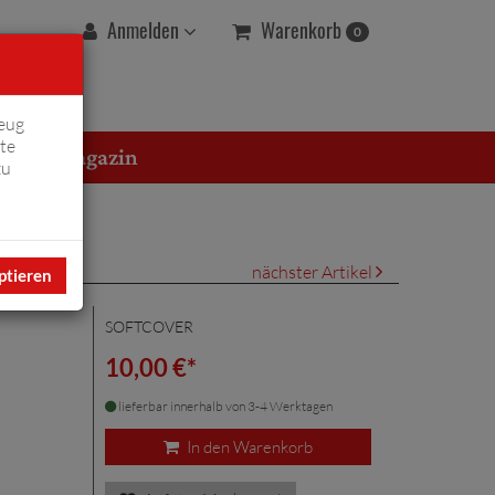
Warenkorb
Anmelden
0
eug
te
erton Magazin
zu
nächster Artikel
ptieren
SOFTCOVER
10,00 €*
lieferbar innerhalb von 3-4 Werktagen
In den Warenkorb