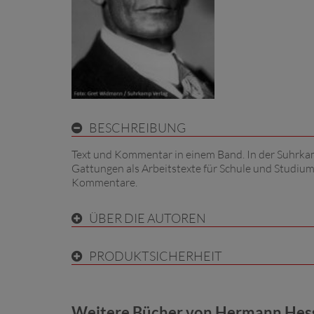
BESCHREIBUNG
Text und Kommentar in einem Band. In der Suhrkam
Gattungen als Arbeitstexte für Schule und Studium
Kommentare.
ÜBER DIE AUTOREN
PRODUKTSICHERHEIT
Weitere Bücher von Hermann Hess