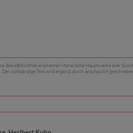
p BasisBibliothek erscheinen literarische Hauptwerke aller Epo
. Der vollständige Text wird ergänzt durch anschaulich geschriebe
e, Heribert Kuhn