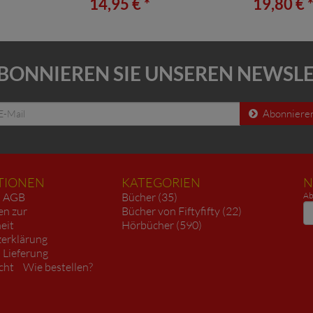
14,95 € *
19,80 € 
BONNIEREN SIE UNSEREN NEWSL
Abonniere
TIONEN
KATEGORIEN
N
AGB
Bücher (35)
Ab
N
en zur
Bücher von Fiftyfifty (22)
heit
Hörbücher (590)
erklärung
 Lieferung
cht
Wie bestellen?