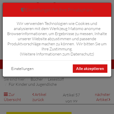
Einstellungen für Ihre Privatsphäre
Wir verwenden Technologien wie Cookies und
Warenkorb
Anmelden
0
analysieren mit dem Werkzeug Matomo anonyme
Browserinformationen, um Ergebnisse zu messen, Inhalte
unserer Website abzustimmen und passende
Produktvorschläge machen zu können. Wir bitten Sie um
Ihre Zustimmung.
Erweiterte Suche
(
Weitere Informationen zum Datenschutz
)
Navigation
Menü
umschalten
Einstellungen
Alle akzeptieren
Sie sind hier:
Bücher
Lesestoff
Für Kinder und Jugendliche
Zur
Artikel
nächster
Artikel 57
Übersicht
zurück
Artikel
von 99