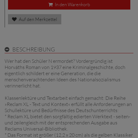
In den Warenkorb
Auf den Merkzettel
BESCHREIBUNG
Wer hat den Schüler N ermordet? Vordergründig ist
Horváths Roman von 1937 eine Kriminalgeschichte, doch
eigentlich schildert er eine Generation, die die
menschenverachtenden Ideen des Nationalsozialismus
verinnerlicht hat.
Klassenlektüre und Textarbeit einfach gemacht: Die Reihe
»Reclam XL - Text und Kontext« erfüllt alle Anforderungen an
Schullektüre und Bedürfnisse des Deutschunterrichts:
* Reclam XL bietet den sorgfältig edierten Werktext - seiten-
und zeilengleich mit der entsprechenden Ausgabe aus
Reclams Universal-Bibliothek.
* Das Format ist größer (12,2 x 20 cm) als die gelben Klassiker