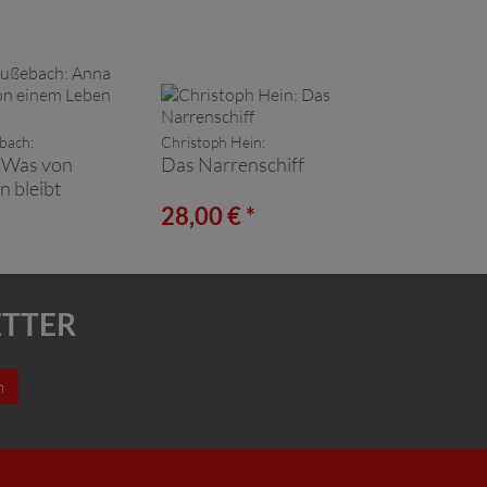
bach:
Christoph Hein:
 Was von
Das Narrenschiff
n bleibt
*
28,00 € *
ETTER
n