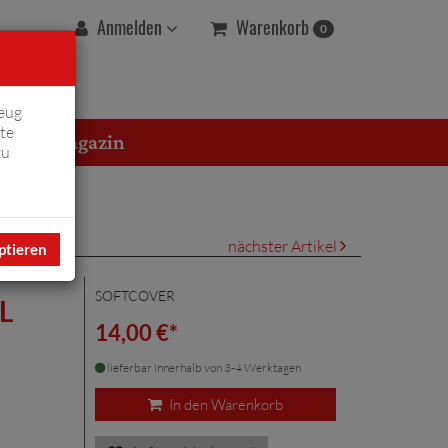
Warenkorb
Anmelden
0
eug
te
erton Magazin
zu
nächster Artikel
ptieren
SOFTCOVER
L
14,00 €*
lieferbar innerhalb von 3-4 Werktagen
In den Warenkorb