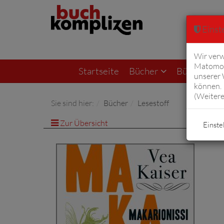
Einste
Wir verw
Matomo 
Startseite
Bücher
Bücher von F
unserer
können. 
(
Weitere
Sie sind hier:
Bücher
Lesestoff
Zur Übersicht
Artike
Einste