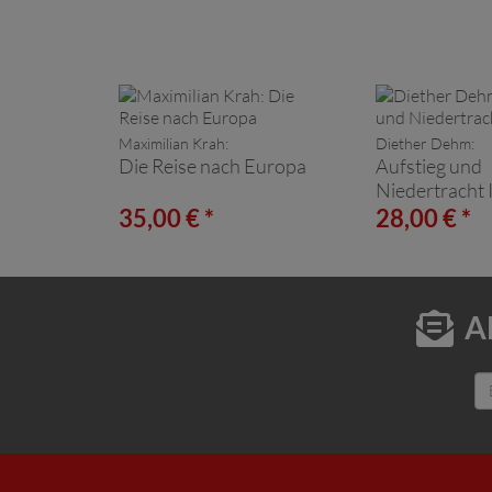
Maximilian Krah:
Diether Dehm:
Die Reise nach Europa
Aufstieg und
Niedertracht 
35,00 € *
28,00 € *
A