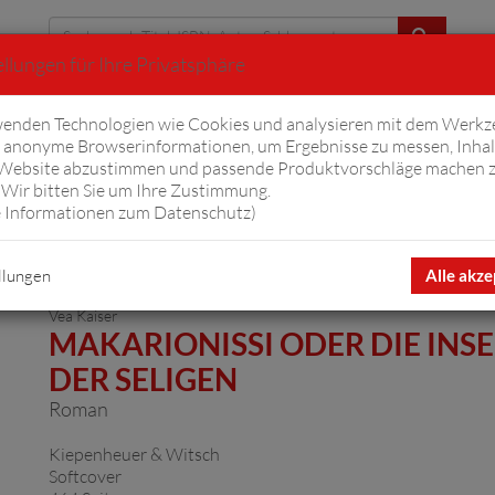
llungen für Ihre Privatsphäre
Erweiterte Suche
enden Technologien wie Cookies und analysieren mit dem Werkz
anonyme Browserinformationen, um Ergebnisse zu messen, Inhal
iftyfifty
Hörbücher
Komplizen
Ov
 Website abzustimmen und passende Produktvorschläge machen 
Wir bitten Sie um Ihre Zustimmung.
 Informationen zum Datenschutz
)
l zurück
Artikel 190 von 276
llungen
Alle akze
Vea Kaiser
MAKARIONISSI ODER DIE INSE
DER SELIGEN
Roman
Kiepenheuer & Witsch
Softcover