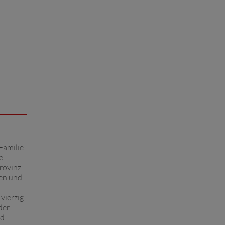
Familie
e
Provinz
sen und
vierzig
der
nd