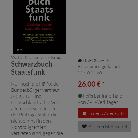
Walter Krämer, Josef Kraus
HARDCOVER
Schwarzbuch
Erscheinungsdatum:
Staatsfunk
22.06.2026
26,00 € *
Nur noch die Hälfte der
Bundesbürger vertraut
lieferbar innerhalb
ARD, ZDF und
von 3-4 Werktagen
Deutschlandradio. Vor
allem regt sich der Unmut
In den Warenkorb
der Beitragszahler, die
nicht einmal in den
Auf den Merkzettel
Kontrollgremien
vertreten sind, gegen die