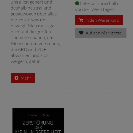
uns allen gehört und
lieferbar innerhalb
deshalb neutral und
von 3-4 Werktagen
ausgewogen über alles
berichtet, was uns
In den Warenkorb
bewegt. Man muss gar
nicht auf die großen
Auf den Merkzettel
Themen schauen, um
Menschen zu verstehen,
die ARD und ZDF
abwählen und sich
weigern, dafür ...
Mehr