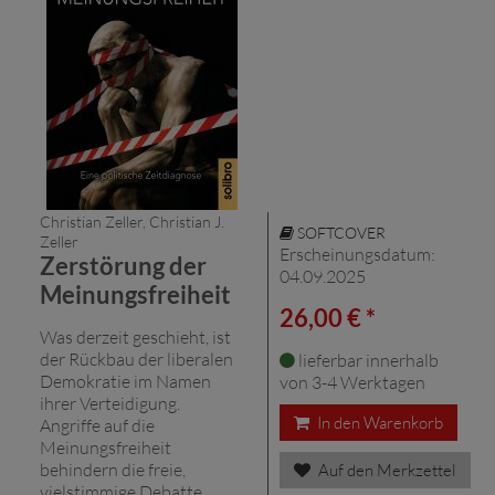
Christian Zeller, Christian J.
SOFTCOVER
Zeller
Erscheinungsdatum:
Zerstörung der
04.09.2025
Meinungsfreiheit
26,00 € *
Was derzeit geschieht, ist
der Rückbau der liberalen
lieferbar innerhalb
Demokratie im Namen
von 3-4 Werktagen
ihrer Verteidigung.
In den Warenkorb
Angriffe auf die
Meinungsfreiheit
behindern die freie,
Auf den Merkzettel
vielstimmige Debatte.