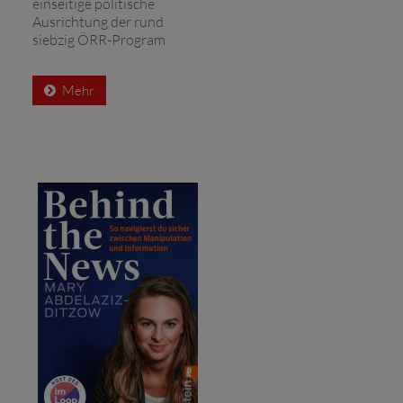
einseitige politische
Ausrichtung der rund
siebzig ÖRR-Program
Mehr