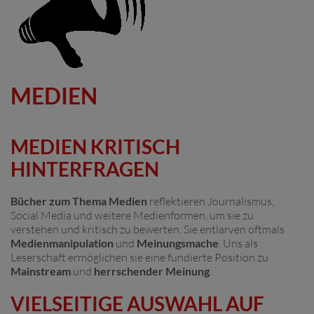
MEDIEN
MEDIEN KRITISCH
HINTERFRAGEN
Bücher zum Thema Medien
reflektieren Journalismus,
Social Media und weitere Medienformen, um sie zu
verstehen und kritisch zu bewerten. Sie entlarven oftmals
Medienmanipulation
und
Meinungsmache
. Uns als
Leserschaft ermöglichen sie eine fundierte Position zu
Mainstream
und
herrschender Meinung
.
VIELSEITIGE AUSWAHL AUF