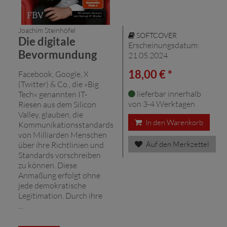
Joachim Steinhöfel
SOFTCOVER
Die digitale
Erscheinungsdatum:
Bevormundung
21.05.2024
18,00 € *
Facebook, Google, X
(Twitter) & Co., die »Big
lieferbar innerhalb
Tech« genannten IT-
von 3-4 Werktagen
Riesen aus dem Silicon
Valley, glauben, die
In den Warenkorb
Kommunikationsstandards
von Milliarden Menschen
Auf den Merkzettel
über ihre Richtlinien und
Standards vorschreiben
zu können. Diese
Anmaßung erfolgt ohne
jede demokratische
Legitimation. Durch ihre
...