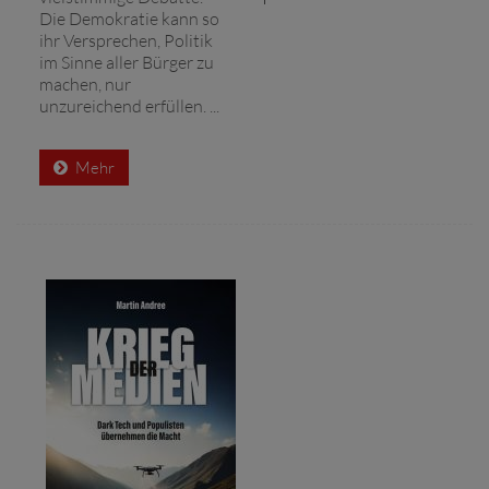
Die Demokratie kann so
ihr Versprechen, Politik
im Sinne aller Bürger zu
machen, nur
unzureichend erfüllen. ...
Mehr