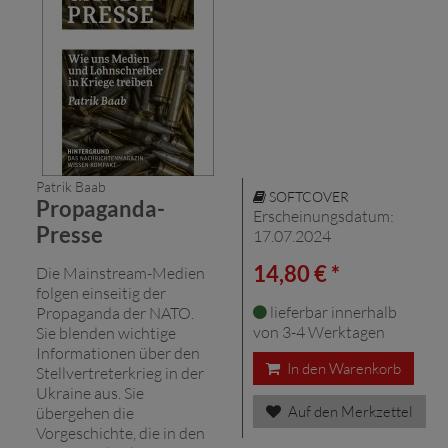
Patrik Baab
SOFTCOVER
Propaganda-
Erscheinungsdatum:
Presse
17.07.2024
14,80 € *
Die Mainstream-Medien
folgen einseitig der
lieferbar innerhalb
Propaganda der NATO.
von 3-4 Werktagen
Sie blenden wichtige
Informationen über den
In den Warenkorb
Stellvertreterkrieg in der
Ukraine aus. Sie
Auf den Merkzettel
übergehen die
Vorgeschichte, die in den