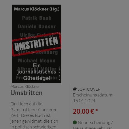
Marcus Klöckner
SOFTCOVER
Umstritten
Erscheinungsdatum:
15.01.2024
Ein Hoch auf die
"Umstrittenen" unserer
20,00 € *
Zeit! Dieses Buch ist
jenen gewidmet, die sich
Neuerscheinung /
in politisch schwierigen
Neuauflage Februar