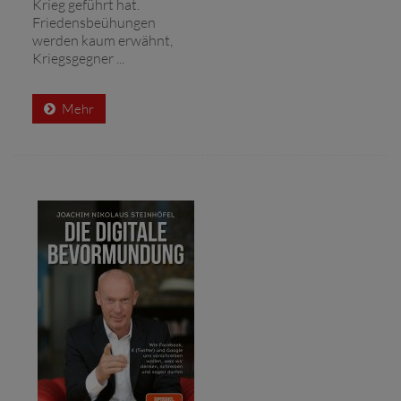
Krieg geführt hat.
Friedensbeühungen
werden kaum erwähnt,
Kriegsgegner ...
Mehr