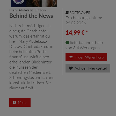
Mary Abdelaziz-Ditzow
SOFTCOVER
Behind the News
Erscheinungsdatum:
26.02.2026
Nichts ist mächtiger als
eine gute Geschichte -
14,99 € *
warum, das erfährst du
hier! Mary Abdelaziz-
lieferbar innerhalb
Ditzow, Chefredakteurin
von 3-4 Werktagen
beim beliebten Portal
finanzfluss, wirft einen
In den Warenkorb
erhellenden Blick hinter
die Kulissen der
Auf den Merkzettel
deutschen Medienwelt.
Schonungslos ehrlich und
konstruktiv kritisch. Sie
räumt auf mit ...
Mehr