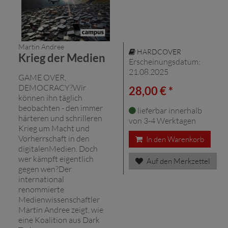
Martin Andree
HARDCOVER
Krieg der Medien
Erscheinungsdatum:
21.08.2025
GAME OVER,
DEMOCRACY?Wir
28,00 € *
können ihn täglich
beobachten - den immer
lieferbar innerhalb
härteren und schrilleren
von 3-4 Werktagen
Krieg um Macht und
Vorherrschaft in den
In den Warenkorb
digitalenMedien. Doch
wer kämpft eigentlich
Auf den Merkzettel
gegen wen?Der
international
renommierte
Medienwissenschaftler
Martin Andree zeigt, wie
eine Koalition aus Dark