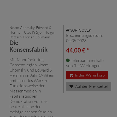
Noam Chomsky, Edward S.
SOFTCOVER
Herman, Uwe Krüger, Holger
Erscheinungsdatum:
Pötzsch, Florian Zollmann
04.09.2023
Die
Konsensfabrik
44,00 € *
Mit Manufacturing
lieferbar innerhalb
Consent legten Noam
von 3-4 Werktagen
Chomsky und Edward S.
Herman im Jahr 1988 ein
In den Warenkorb
umfassendes Werk zur
Funktionsweise der
Auf den Merkzettel
Massenmedien in
kapitalistischen
Demokratien vor, das
heute als eine der
meistgelesenen Studien
zum Thema gilt. Fein und