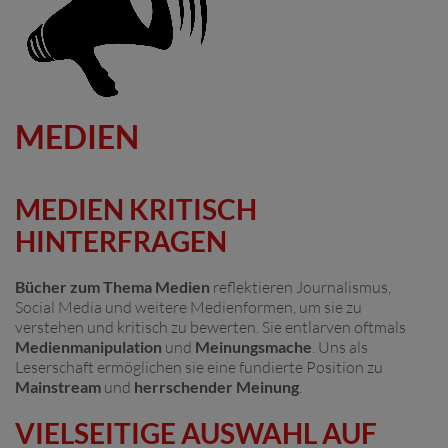
MEDIEN
MEDIEN KRITISCH
HINTERFRAGEN
Bücher zum Thema Medien
reflektieren Journalismus,
Social Media und weitere Medienformen, um sie zu
verstehen und kritisch zu bewerten. Sie entlarven oftmals
Medienmanipulation
und
Meinungsmache
. Uns als
Leserschaft ermöglichen sie eine fundierte Position zu
Mainstream
und
herrschender Meinung
.
VIELSEITIGE AUSWAHL AUF