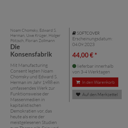
Noam Chomsky, Edward S.
SOFTCOVER
Herman, Uwe Krüger, Holger
Erscheinungsdatum:
Pötzsch, Florian Zollmann
04.09.2023
Die
Konsensfabrik
44,00 € *
Mit Manufacturing
lieferbar innerhalb
Consent legten Noam
von 3-4 Werktagen
Chomsky und Edward S.
Herman im Jahr 1988 ein
In den Warenkorb
umfassendes Werk zur
Funktionsweise der
Auf den Merkzettel
Massenmedien in
kapitalistischen
Demokratien vor, das
heute als eine der
meistgelesenen Studien
zum Thema gilt. Fein und