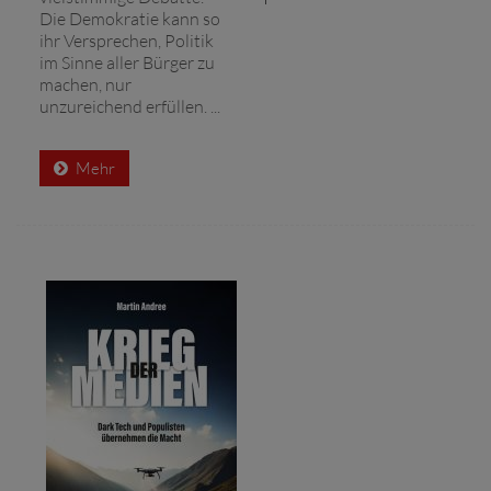
Die Demokratie kann so
ihr Versprechen, Politik
im Sinne aller Bürger zu
machen, nur
unzureichend erfüllen. ...
Mehr