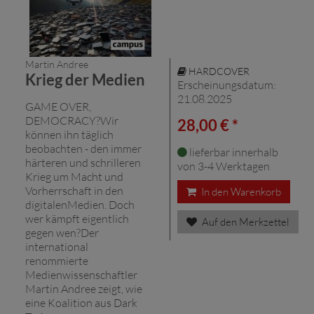
Martin Andree
HARDCOVER
Krieg der Medien
Erscheinungsdatum:
21.08.2025
GAME OVER,
DEMOCRACY?Wir
28,00 € *
können ihn täglich
beobachten - den immer
lieferbar innerhalb
härteren und schrilleren
von 3-4 Werktagen
Krieg um Macht und
Vorherrschaft in den
In den Warenkorb
digitalenMedien. Doch
wer kämpft eigentlich
Auf den Merkzettel
gegen wen?Der
international
renommierte
Medienwissenschaftler
Martin Andree zeigt, wie
eine Koalition aus Dark