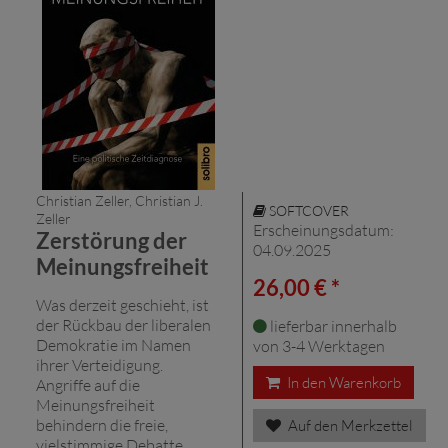
Christian Zeller, Christian J.
SOFTCOVER
Zeller
Erscheinungsdatum:
Zerstörung der
04.09.2025
Meinungsfreiheit
26,00 € *
Was derzeit geschieht, ist
der Rückbau der liberalen
lieferbar innerhalb
Demokratie im Namen
von 3-4 Werktagen
ihrer Verteidigung.
In den Warenkorb
Angriffe auf die
Meinungsfreiheit
behindern die freie,
Auf den Merkzettel
vielstimmige Debatte.