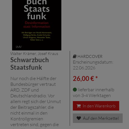
Walter Krämer, Josef Kraus
HARDCOVER
Schwarzbuch
Erscheinungsdatum:
Staatsfunk
22.06.2026
26,00 € *
Nur noch die Hälfte der
Bundesbürger vertraut
lieferbar innerhalb
ARD, ZDF und
von 3-4 Werktagen
Deutschlandradio. Vor
allem regt sich der Unmut
In den Warenkorb
der Beitragszahler, die
nicht einmal in den
Auf den Merkzettel
Kontrollgremien
vertreten sind, gegen die