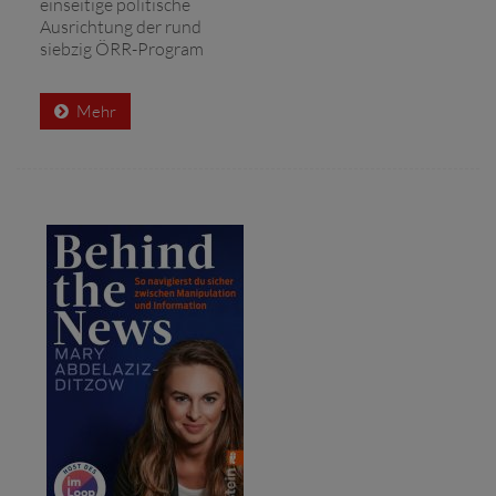
einseitige politische
Ausrichtung der rund
siebzig ÖRR-Program
Mehr