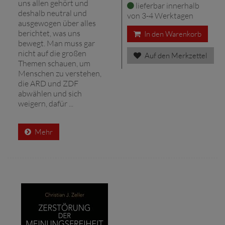
uns allen gehört und
lieferbar innerhalb
deshalb neutral und
von 3-4 Werktagen
ausgewogen über alles
berichtet, was uns
In den Warenkorb
bewegt. Man muss gar
nicht auf die großen
Auf den Merkzettel
Themen schauen, um
Menschen zu verstehen,
die ARD und ZDF
abwählen und sich
weigern, dafür ...
Mehr