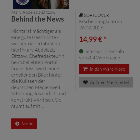
Mary Abdelaziz-Ditzow
SOFTCOVER
Behind the News
Erscheinungsdatum:
26.02.2026
Nichts ist mächtiger als
eine gute Geschichte -
14,99 € *
warum, das erfährst du
hier! Mary Abdelaziz-
lieferbar innerhalb
Ditzow, Chefredakteurin
von 3-4 Werktagen
beim beliebten Portal
finanzfluss, wirft einen
In den Warenkorb
erhellenden Blick hinter
die Kulissen der
Auf den Merkzettel
deutschen Medienwelt.
Schonungslos ehrlich und
konstruktiv kritisch. Sie
räumt auf mit ...
Mehr