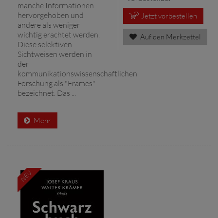
manche Informationen
hervorgehoben und
Jetzt vorbestellen
andere als weniger
wichtig erachtet werden.
Auf den Merkzettel
Diese selektiven
Sichtweisen werden in
der
kommunikationswissenschaftlichen
Forschung als "Frames"
bezeichnet. Das ...
Mehr
NEU