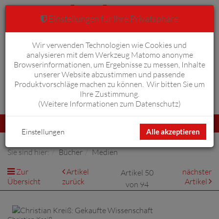
Einstellungen für Ihre Privatsphäre
Wir verwenden Technologien wie Cookies und
Warenkorb
Anmelden
0
analysieren mit dem Werkzeug Matomo anonyme
Browserinformationen, um Ergebnisse zu messen, Inhalte
unserer Website abzustimmen und passende
Produktvorschläge machen zu können. Wir bitten Sie um
Ihre Zustimmung.
Erweiterte Suche
(
Weitere Informationen zum Datenschutz
)
Navigation
Menü
umschalten
Einstellungen
Alle akzeptieren
Sie sind hier:
Bücher
Medien
Zur
Artikel
nächster
Artikel 50
Übersicht
zurück
Artikel
von 94