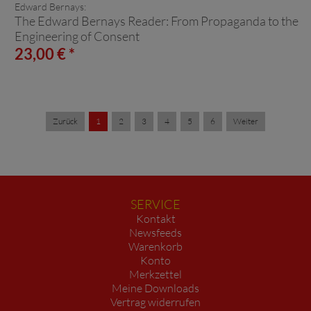
Edward Bernays:
The Edward Bernays Reader: From Propaganda to the
Engineering of Consent
23,00 € *
Zurück
1
2
3
4
5
6
Weiter
SERVICE
Kontakt
Newsfeeds
Warenkorb
Konto
Merkzettel
Meine Downloads
Vertrag widerrufen