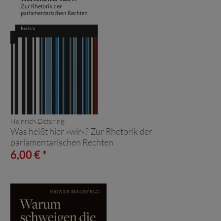
Heinrich Detering:
Was heißt hier »wir«? Zur Rhetorik der
parlamentarischen Rechten
6,00 € *