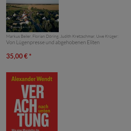
Markus Beiler, Florian Döring, Judith Kretzschmar, Uwe Krüger:
Von Lügenpresse und abgehobenen Eliten
35,00 € *