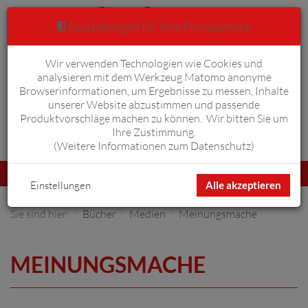
Einstellungen für Ihre Privatsphäre
Wir verwenden Technologien wie Cookies und
Warenkorb
Anmelden
0
analysieren mit dem Werkzeug Matomo anonyme
Browserinformationen, um Ergebnisse zu messen, Inhalte
unserer Website abzustimmen und passende
Produktvorschläge machen zu können. Wir bitten Sie um
Ihre Zustimmung.
Erweiterte Suche
(
Weitere Informationen zum Datenschutz
)
Navigation
Menü
umschalten
Einstellungen
Alle akzeptieren
Sie sind hier:
Bücher
Medien
Meinungsmache
MEINUNGSMACHE