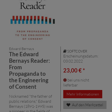
Edward Bernays
SOFTCOVER
The Edward
Erscheinungsdatum:
Bernays Reader:
03.02.2022
From
23,00 € *
Propaganda to
the Engineering
bei uns nicht
lieferbar
of Consent
Mehr Informationen
Nicknamed "the father of
public relations," Edward
Auf den Merkzettel
Bernays (1891-1995) was
a pioneer in the fields of