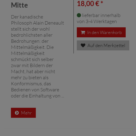
18,00 € *
Mitte
lieferbar innerhalb
Der kanadische
von 3-4 Werktagen
Philosoph Alain Deneault
stellt sich der wohl
In den Warenkorb
bedrohlichsten aller
Bedrohungen: der
Auf den Merkzettel
Mittelmäßigkeit. Die
Mittelmäßigkeit
schmückt sich selber
zwar mit Bildern der
Macht, hat aber nicht
mehr zu bieten als
Konformismus, das
Bedienen von Software
oder die Einhaltung von ...
Mehr