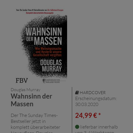
Douglas Murray
HARDCOVER
Wahnsinn der
Erscheinungsdatum:
Massen
30.03.2020
24,99 € *
Der The Sunday Times-
Bestseller jetzt in
lieferbar innerhalb
komplett überarbeiteter
von 3-4 Werktagen
Neuauflage. Douglas