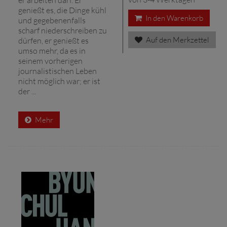
genießt es, die Dinge kühl
In den Warenkorb
und gegebenenfalls
scharf niederschreiben zu
Auf den Merkzettel
dürfen, er genießt es
umso mehr, da es in
seinem vorherigen
journalistischen Leben
nicht möglich war; er ist
der ...
Mehr