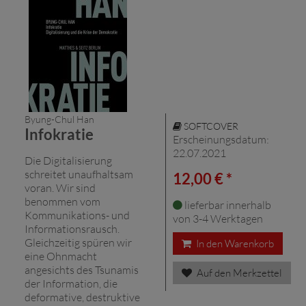
Byung-Chul Han
SOFTCOVER
Infokratie
Erscheinungsdatum:
22.07.2021
Die Digitalisierung
schreitet unaufhaltsam
12,00 € *
voran. Wir sind
benommen vom
lieferbar innerhalb
Kommunikations- und
von 3-4 Werktagen
Informationsrausch.
Gleichzeitig spüren wir
In den Warenkorb
eine Ohnmacht
angesichts des Tsunamis
Auf den Merkzettel
der Information, die
deformative, destruktive