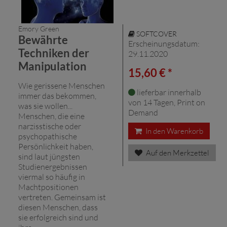
Emory Green
SOFTCOVER
Bewährte
Erscheinungsdatum:
Techniken der
29.11.2020
Manipulation
15,60 € *
Wie gerissene Menschen
lieferbar innerhalb
immer das bekommen,
von 14 Tagen, Print on
was sie wollen...
Demand
Menschen, die eine
narzisstische oder
In den Warenkorb
psychopathische
Persönlichkeit haben,
Auf den Merkzettel
sind laut jüngsten
Studienergebnissen
viermal so häufig in
Machtpositionen
vertreten. Gemeinsam ist
diesen Menschen, dass
sie erfolgreich sind und