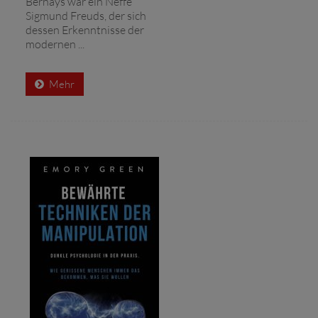
Bernays war ein Neffe
Sigmund Freuds, der sich
dessen Erkenntnisse der
modernen ...
Mehr