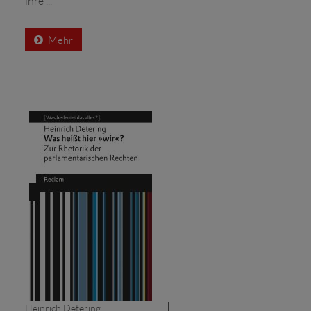
ihre ...
Mehr
Heinrich Detering