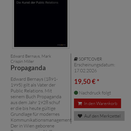
Edward Bernays, Mark
SOFTCOVER
Crispin Miller
Erscheinungsdatum:
Propaganda
17.02.2026
Edward Bernays (1891-
19,50 € *
1995) gilt als Vater der
Public Relations. Mit
Nachdruck folgt
seinem Buch Propaganda
aus dem Jahr 1928 schuf
In den Warenkorb
er die bis heute gültige
Grundlage für modernes
Auf den Merkzettel
Kommunikationsmanagement.
Der in Wien geborene