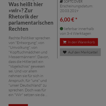
SOFTCOVER
Was heißt hier
Erscheinungsdatum:
»wir«? Zur
20.03.2019
Rhetorik der
6,00 € *
parlamentarischen
Rechten
lieferbar innerhalb
von 3-4 Werktagen
Rechte Politiker sprechen
In den Warenkorb
von "Entsorgung", von
"Umvolkung", von
"Kopftuchmädchen und
Auf den Merkzettel
Messermännern". Davon,
dass die Hitlerzeit ein
"Vogelschiss" gewesen
sei. Und vor allem
nehmen sie für sich in
Anspruch, für "uns" und
"unser Deutschland" zu
sprechen. Doch was für
ein "Wir" setzen sie da ...