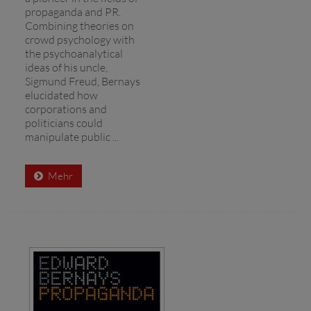
propaganda and PR.
Combining theories on
crowd psychology with
the psychoanalytical
ideas of his uncle,
Sigmund Freud, Bernays
elucidated how
corporations and
politicians could
manipulate public ...
Mehr