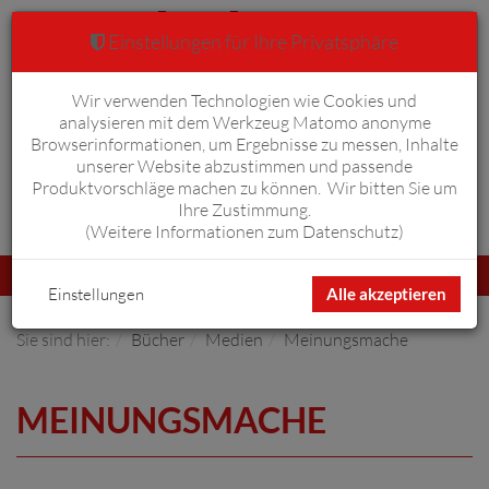
Einstellungen für Ihre Privatsphäre
Wir verwenden Technologien wie Cookies und
Warenkorb
Anmelden
0
analysieren mit dem Werkzeug Matomo anonyme
Browserinformationen, um Ergebnisse zu messen, Inhalte
unserer Website abzustimmen und passende
Produktvorschläge machen zu können. Wir bitten Sie um
Ihre Zustimmung.
Erweiterte Suche
(
Weitere Informationen zum Datenschutz
)
Navigation
Menü
umschalten
Einstellungen
Alle akzeptieren
Sie sind hier:
Bücher
Medien
Meinungsmache
MEINUNGSMACHE