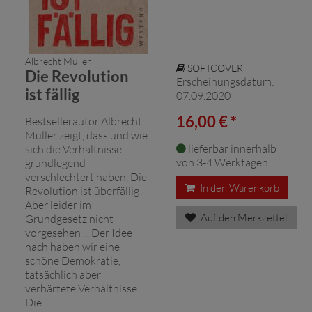
Albrecht Müller
SOFTCOVER
Die Revolution
Erscheinungsdatum:
ist fällig
07.09.2020
16,00 € *
Bestsellerautor Albrecht
Müller zeigt, dass und wie
lieferbar innerhalb
sich die Verhältnisse
von 3-4 Werktagen
grundlegend
verschlechtert haben. Die
In den Warenkorb
Revolution ist überfällig!
Aber leider im
Auf den Merkzettel
Grundgesetz nicht
vorgesehen ... Der Idee
nach haben wir eine
schöne Demokratie,
tatsächlich aber
verhärtete Verhältnisse:
Die ...