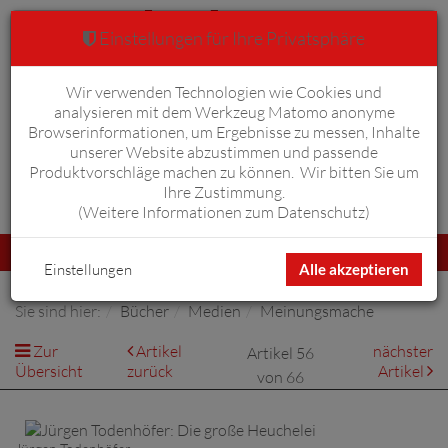
Einstellungen für Ihre Privatsphäre
Wir verwenden Technologien wie Cookies und
Warenkorb
Anmelden
0
analysieren mit dem Werkzeug Matomo anonyme
Browserinformationen, um Ergebnisse zu messen, Inhalte
unserer Website abzustimmen und passende
Produktvorschläge machen zu können. Wir bitten Sie um
Ihre Zustimmung.
Erweiterte Suche
(
Weitere Informationen zum Datenschutz
)
Navigation
Menü
umschalten
Einstellungen
Alle akzeptieren
Sie sind hier:
Bücher
Medien
Meinungsmache
Zur
Artikel
nächster
Artikel 56
Übersicht
zurück
Artikel
von 66