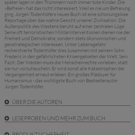
später lagen in den Trümmern noch immer tote Kinder. Die
»Befreier« hat das nicht interessiert. Weil es nie um Befreiung
ging. Jürgen Todenhöfers neues Buch ist eine schonungslose
Reportage über das wahre Gesicht unserer Zivilisation. Die
Außenpolitik des Westens beruht auf einer zentralen Lüge:
Seine oft terroristischen Militärinterventionen dienen nie der
Freiheit und Demokratie, sondern stets ökonomischen und
geostrategischen Interessen. Unter Lebensgefahr
recherchierte Todenhöfer dies zusammen mit seinem Sohn
Frederic in den gefährlichsten Krisengebieten der Welt. Sein
Fazit: Der Westen muss die Menschenrechte vorleben, statt
sie nur vorzuheucheln. Er wird sonst alle Katastrophen der
Vergangenheit erneut erleben. Ein großes Plädoyer für
Humanismus - das wichtigste Buch von Bestsellerautor
Jürgen Todenhöfer.
ÜBER DIE AUTOREN
LESEPROBEN UND MEHR ZUM BUCH
PRODUKTSICHERHEIT