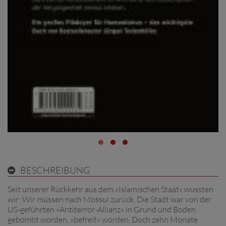
BESCHREIBUNG
Seit unserer Rückkehr aus dem »Islamischen Staat« wussten
wir: Wir müssen nach Mossul zurück. Die Stadt war von der
US-geführten »Antiterror-Allianz« in Grund und Boden
gebombt worden, »befreit« worden. Doch zehn Monate