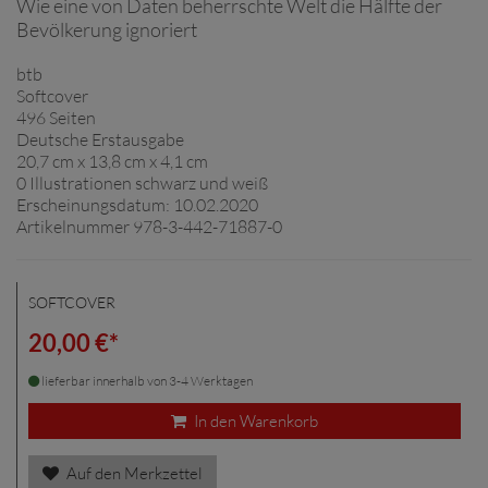
Wie eine von Daten beherrschte Welt die Hälfte der
Bevölkerung ignoriert
btb
Softcover
496 Seiten
Deutsche Erstausgabe
20,7 cm x 13,8 cm x 4,1 cm
0 Illustrationen schwarz und weiß
Erscheinungsdatum: 10.02.2020
Artikelnummer 978-3-442-71887-0
SOFTCOVER
20,00 €*
lieferbar innerhalb von 3-4 Werktagen
In den Warenkorb
Auf den Merkzettel