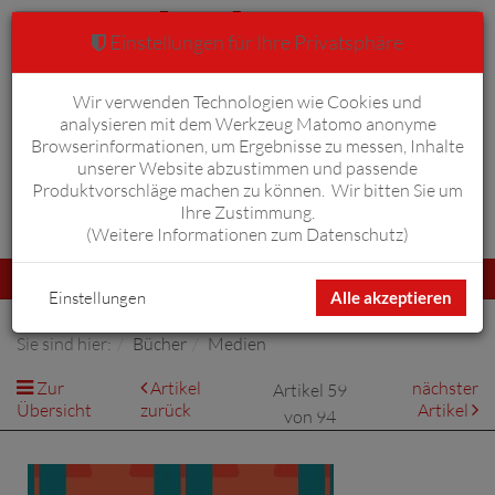
Einstellungen für Ihre Privatsphäre
Wir verwenden Technologien wie Cookies und
Warenkorb
Anmelden
0
analysieren mit dem Werkzeug Matomo anonyme
Browserinformationen, um Ergebnisse zu messen, Inhalte
unserer Website abzustimmen und passende
Produktvorschläge machen zu können. Wir bitten Sie um
Ihre Zustimmung.
Erweiterte Suche
(
Weitere Informationen zum Datenschutz
)
Navigation
Menü
umschalten
Einstellungen
Alle akzeptieren
Sie sind hier:
Bücher
Medien
Zur
Artikel
nächster
Artikel 59
Übersicht
zurück
Artikel
von 94