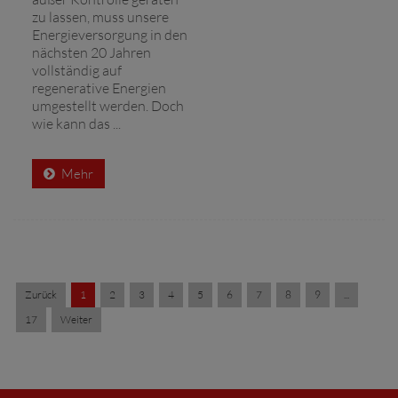
zu lassen, muss unsere
Energieversorgung in den
nächsten 20 Jahren
vollständig auf
regenerative Energien
umgestellt werden. Doch
wie kann das ...
Mehr
Zurück
1
2
3
4
5
6
7
8
9
...
17
Weiter