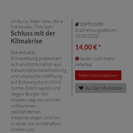
Wil Burns, Peter Heller, Boris
SOFTCOVER
Kotchoubey, Thilo Spahl
Erscheinungsdatum:
Schluss mit der
18.03.2020
Klimakrise
14,00 € *
Die aktuelle
Klimarettung präsentiert
leider nicht mehr
sich als Kombination aus
lieferbar
Katastrophenbeschwörung
Mehr Informationen
und utopischer Hoffnung
auf Erlösung durch Wind,
Sonne, Elektroautos und
Auf den Merkzettel
Veggie-Burger. Wir
müssen weg von solchen
vollkommen
realitätsfernen
Inszenierungen. Und hin
zu einer von ernsthaftem
Wollen und ...