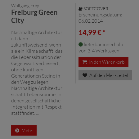
Wolfgang Frey
SOFTCOVER
Freiburg Green
Erscheinungsdatum:
City
06.02.2014
14,99 € *
Nachhaltige Architektur
ist dann
lieferbar innerhalb
zukunftsweisend, wenn
von 3-4 Werktagen
sie ein Klima schafft, das
die Lebenssituation der
In den Warenkorb
Gegenwart verbessert,
ohne künftigen
Auf den Merkzettel
Generationen Steine in
den Weg zu legen.
Nachhaltige Architektur
schafft Lebensräume, in
denen gesellschaftliche
Integration mit Respekt
stattfindet. ...
Mehr