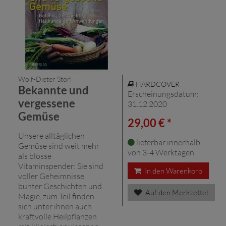
Wolf-Dieter Storl
HARDCOVER
Bekannte und
Erscheinungsdatum:
vergessene
31.12.2020
Gemüse
29,00 € *
Unsere alltäglichen
lieferbar innerhalb
Gemüse sind weit mehr
von 3-4 Werktagen
als blosse
Vitaminspender: Sie sind
In den Warenkorb
voller Geheimnisse,
bunter Geschichten und
Auf den Merkzettel
Magie, zum Teil finden
sich unter ihnen auch
kraftvolle Heilpflanzen