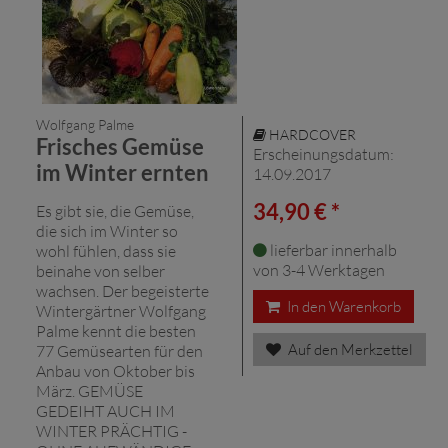
Wolfgang Palme
HARDCOVER
Frisches Gemüse
Erscheinungsdatum:
im Winter ernten
14.09.2017
34,90 € *
Es gibt sie, die Gemüse,
die sich im Winter so
lieferbar innerhalb
wohl fühlen, dass sie
von 3-4 Werktagen
beinahe von selber
wachsen. Der begeisterte
In den Warenkorb
Wintergärtner Wolfgang
Palme kennt die besten
Auf den Merkzettel
77 Gemüsearten für den
Anbau von Oktober bis
März. GEMÜSE
GEDEIHT AUCH IM
WINTER PRÄCHTIG -