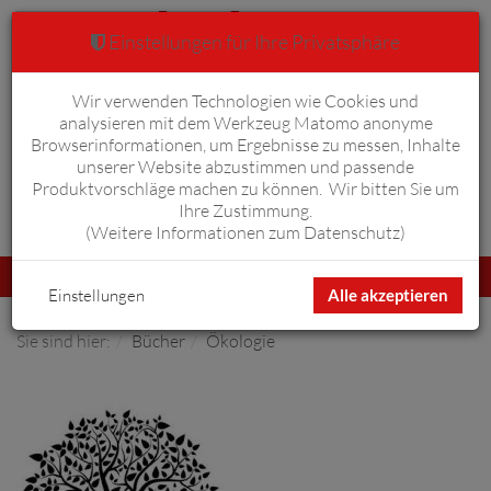
Einstellungen für Ihre Privatsphäre
Wir verwenden Technologien wie Cookies und
Warenkorb
Anmelden
0
analysieren mit dem Werkzeug Matomo anonyme
Browserinformationen, um Ergebnisse zu messen, Inhalte
unserer Website abzustimmen und passende
Produktvorschläge machen zu können. Wir bitten Sie um
Ihre Zustimmung.
Erweiterte Suche
(
Weitere Informationen zum Datenschutz
)
Navigation
Menü
umschalten
Einstellungen
Alle akzeptieren
Sie sind hier:
Bücher
Ökologie