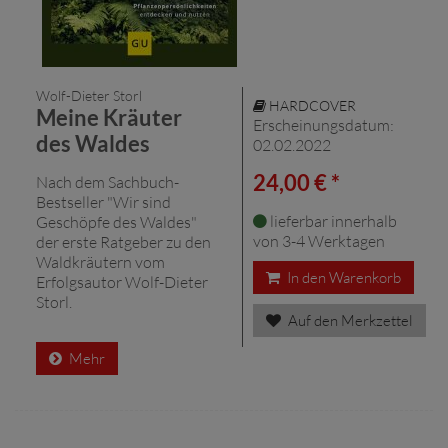
Wolf-Dieter Storl
HARDCOVER
Meine Kräuter
Erscheinungsdatum:
des Waldes
02.02.2022
24,00 € *
Nach dem Sachbuch-
Bestseller "Wir sind
lieferbar innerhalb
Geschöpfe des Waldes"
von 3-4 Werktagen
der erste Ratgeber zu den
Waldkräutern vom
In den Warenkorb
Erfolgsautor Wolf-Dieter
Storl.
Auf den Merkzettel
Mehr