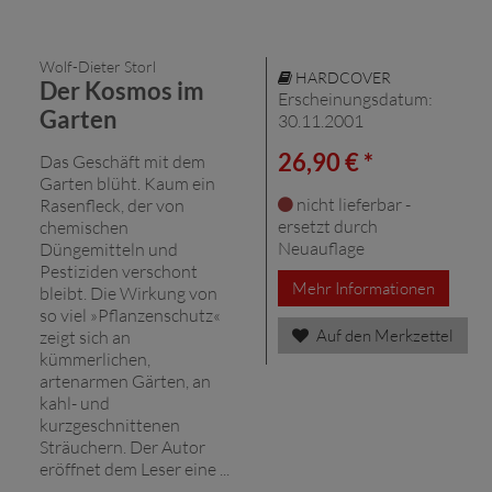
Wolf-Dieter Storl
HARDCOVER
Der Kosmos im
Erscheinungsdatum:
Garten
30.11.2001
26,90 € *
Das Geschäft mit dem
Garten blüht. Kaum ein
nicht lieferbar -
Rasenfleck, der von
ersetzt durch
chemischen
Neuauflage
Düngemitteln und
Pestiziden verschont
Mehr Informationen
bleibt. Die Wirkung von
so viel »Pflanzenschutz«
Auf den Merkzettel
zeigt sich an
kümmerlichen,
artenarmen Gärten, an
kahl- und
kurzgeschnittenen
Sträuchern. Der Autor
eröffnet dem Leser eine ...