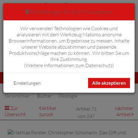
Einstellungen für Ihre Privatsphäre
Wir verwenden Technologien wie Cookies und
Warenkorb
Anmelden
0
analysieren mit dem Werkzeug Matomo anonyme
Browserinformationen, um Ergebnisse zu messen, Inhalte
unserer Website abzustimmen und passende
Produktvorschläge machen zu können. Wir bitten Sie um
Ihre Zustimmung.
Erweiterte Suche
(
Weitere Informationen zum Datenschutz
)
Navigation
Menü
umschalten
Einstellungen
Alle akzeptieren
Sie sind hier:
Bücher
Ökologie
Zur
Artikel
nächster
Artikel 71
Übersicht
zurück
Artikel
von 247