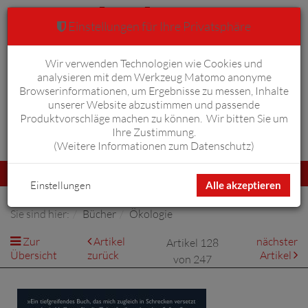
Einstellungen für Ihre Privatsphäre
Wir verwenden Technologien wie Cookies und
Warenkorb
Anmelden
0
analysieren mit dem Werkzeug Matomo anonyme
Browserinformationen, um Ergebnisse zu messen, Inhalte
unserer Website abzustimmen und passende
Produktvorschläge machen zu können. Wir bitten Sie um
Ihre Zustimmung.
Erweiterte Suche
(
Weitere Informationen zum Datenschutz
)
Navigation
Menü
umschalten
Einstellungen
Alle akzeptieren
Sie sind hier:
Bücher
Ökologie
Zur
Artikel
nächster
Artikel 128
Übersicht
zurück
Artikel
von 247