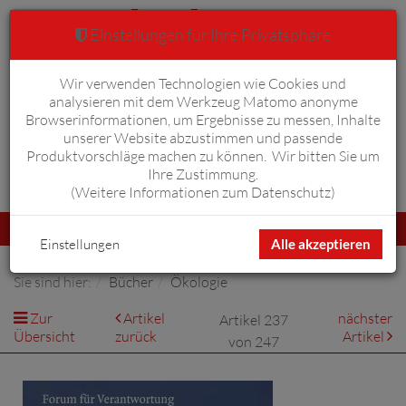
Einstellungen für Ihre Privatsphäre
Wir verwenden Technologien wie Cookies und
Warenkorb
Anmelden
0
analysieren mit dem Werkzeug Matomo anonyme
Browserinformationen, um Ergebnisse zu messen, Inhalte
unserer Website abzustimmen und passende
Produktvorschläge machen zu können. Wir bitten Sie um
Ihre Zustimmung.
Erweiterte Suche
(
Weitere Informationen zum Datenschutz
)
Navigation
Menü
umschalten
Einstellungen
Alle akzeptieren
Sie sind hier:
Bücher
Ökologie
Zur
Artikel
nächster
Artikel 237
Übersicht
zurück
Artikel
von 247