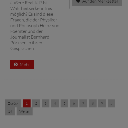
Auf den Merkzettel
äußere Realität? Ist
Wahrheitserkenntnis
möglich? Es sind diese
Fragen, die der Physiker
und Philosoph Heinz von
Foerster und der
Journalist Bernhard
Pörksen in ihren
Gesprächen ...
Mehr
Zurück
1
2
3
4
5
6
7
8
9
...
14
Weiter