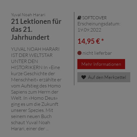
Yuval Noah Harari
SOFTCOVER
21 Lektionen für
Erscheinungsdatum:
das 21.
19.09.2022
Jahrhundert
14,95 € *
YUVAL NOAH HARARI
nicht lieferbar
IST DER WELTSTAR
UNTER DEN
Mehr Informationen
HISTORIKERN In «Eine
kurze Geschichte der
Auf den Merkzettel
Menschheit» erzählte er
vom Aufstieg des Homo
Sapiens zum Herrn der
Welt. In «Homo Deus»
ging es um die Zukunft
unserer Spezies. Mit
seinem neuen Buch
schaut Yuval Noah
Harari, einer der ...