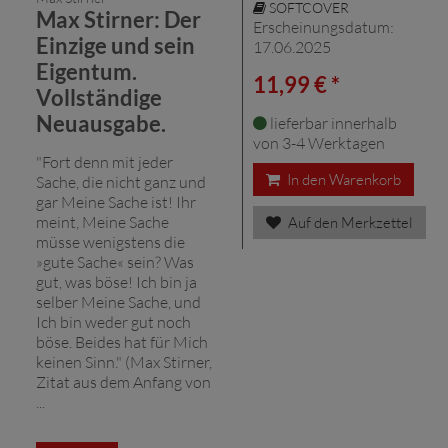
SOFTCOVER
Max Stirner: Der
Erscheinungsdatum:
Einzige und sein
17.06.2025
Eigentum.
11,99 € *
Vollständige
Neuausgabe.
lieferbar innerhalb
von 3-4 Werktagen
"Fort denn mit jeder
In den Warenkorb
Sache, die nicht ganz und
gar Meine Sache ist! Ihr
meint, Meine Sache
Auf den Merkzettel
müsse wenigstens die
»gute Sache« sein? Was
gut, was böse! Ich bin ja
selber Meine Sache, und
Ich bin weder gut noch
böse. Beides hat für Mich
keinen Sinn." (Max Stirner,
Zitat aus dem Anfang von
...