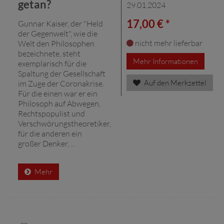
getan?
29.01.2024
17,00 € *
Gunnar Kaiser, der "Held
der Gegenwelt", wie die
nicht mehr lieferbar
Welt den Philosophen
bezeichnete, steht
Mehr Informationen
exemplarisch für die
Spaltung der Gesellschaft
Auf den Merkzettel
im Zuge der Coronakrise.
Für die einen war er ein
Philosoph auf Abwegen,
Rechtspopulist und
Verschwörungstheoretiker,
für die anderen ein
großer Denker, ...
Mehr