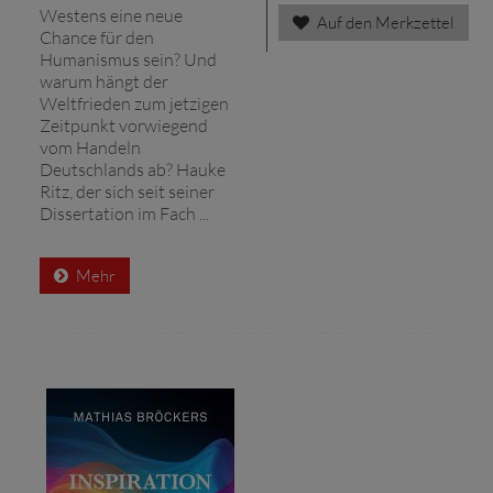
Westens eine neue
Auf den Merkzettel
Chance für den
Humanismus sein? Und
warum hängt der
Weltfrieden zum jetzigen
Zeitpunkt vorwiegend
vom Handeln
Deutschlands ab? Hauke
Ritz, der sich seit seiner
Dissertation im Fach ...
Mehr