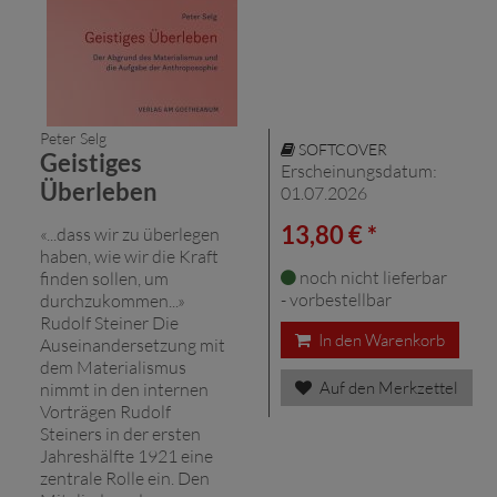
Peter Selg
SOFTCOVER
Geistiges
Erscheinungsdatum:
Überleben
01.07.2026
13,80 € *
«...dass wir zu überlegen
haben, wie wir die Kraft
noch nicht lieferbar
finden sollen, um
- vorbestellbar
durchzukommen...»
Rudolf Steiner Die
In den Warenkorb
Auseinandersetzung mit
dem Materialismus
Auf den Merkzettel
nimmt in den internen
Vorträgen Rudolf
Steiners in der ersten
Jahreshälfte 1921 eine
zentrale Rolle ein. Den