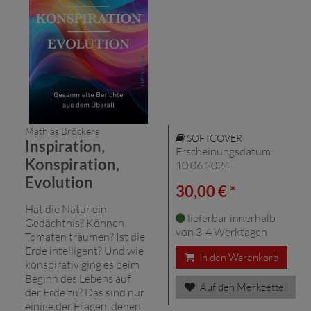
Mathias Bröckers
SOFTCOVER
Inspiration,
Erscheinungsdatum:
Konspiration,
10.06.2024
Evolution
30,00 € *
Hat die Natur ein
lieferbar innerhalb
Gedächtnis? Können
von 3-4 Werktagen
Tomaten träumen? Ist die
Erde intelligent? Und wie
In den Warenkorb
konspirativ ging es beim
Beginn des Lebens auf
Auf den Merkzettel
der Erde zu? Das sind nur
einige der Fragen, denen