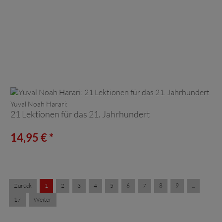
Yuval Noah Harari:
21 Lektionen für das 21. Jahrhundert
14,95 € *
Zurück
1
2
3
4
5
6
7
8
9
...
17
Weiter