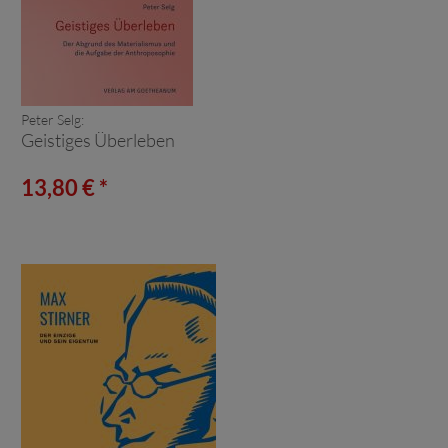
Peter Selg:
Geistiges Überleben
13,80 € *