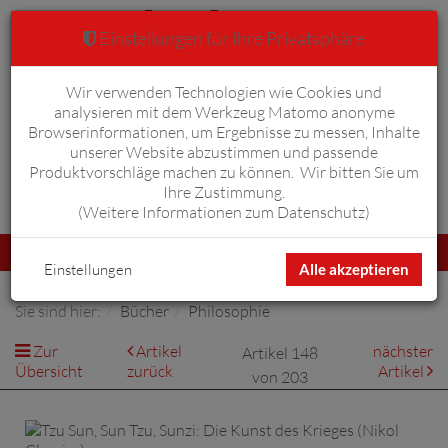
Einstellungen für Ihre Privatsphäre
Wir verwenden Technologien wie Cookies und
Warenkorb
Anmelden
0
analysieren mit dem Werkzeug Matomo anonyme
Browserinformationen, um Ergebnisse zu messen, Inhalte
unserer Website abzustimmen und passende
Produktvorschläge machen zu können. Wir bitten Sie um
Ihre Zustimmung.
Erweiterte Suche
(
Weitere Informationen zum Datenschutz
)
Navigation
Menü
umschalten
Einstellungen
Alle akzeptieren
Sie sind hier:
Bücher
Philosophie
Zur
Artikel
nächster
Artikel 148
Übersicht
zurück
Artikel
von 203