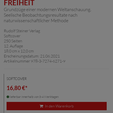
FREIHEIT
Grundzüge einer modernen Weltanschauung.
Seelische Beobachtungsresultate nach
naturwissenschaftlicher Methode
Rudolf Steiner Verlag
Softcover
250 Seiten
12. Auflage
18,0 cm x 12,0 cm
Erscheinungsdatum: 21.06.2021
Artikelnummer 978-3-7274-6271-9
SOFTCOVER
16,80 €*
lieferbar innerhalb von 3-4 Werktagen
In den Warenkorb