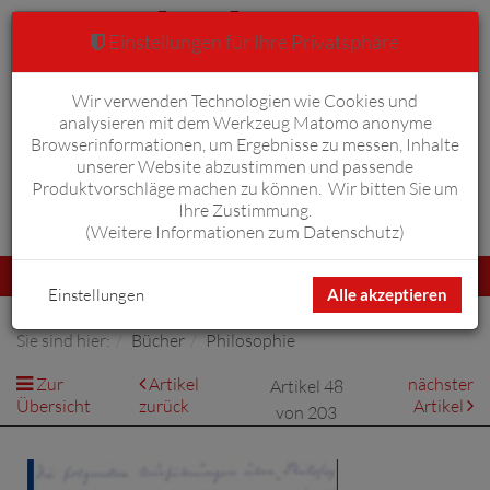
Einstellungen für Ihre Privatsphäre
Wir verwenden Technologien wie Cookies und
Warenkorb
Anmelden
0
analysieren mit dem Werkzeug Matomo anonyme
Browserinformationen, um Ergebnisse zu messen, Inhalte
unserer Website abzustimmen und passende
Produktvorschläge machen zu können. Wir bitten Sie um
Ihre Zustimmung.
Erweiterte Suche
(
Weitere Informationen zum Datenschutz
)
Navigation
Menü
umschalten
Einstellungen
Alle akzeptieren
Sie sind hier:
Bücher
Philosophie
Zur
Artikel
nächster
Artikel 48
Übersicht
zurück
Artikel
von 203