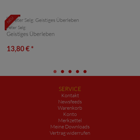
NEU
Peter Selg:
Geistiges Überleben
13,80 € *
SERVICE
Kontakt
Newsfeeds
Warenkorb
Konto
Merkzettel
Meine Downloads
Vertrag widerrufen