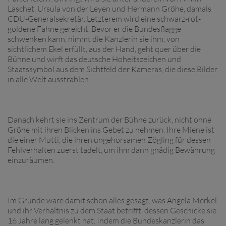
Laschet, Ursula von der Leyen und Hermann Gröhe, damals
CDU-Generalsekretär. Letzterem wird eine schwarz-rot-
goldene Fahne gereicht. Bevor er die Bundesflagge
schwenken kann, nimmt die Kanzlerin sie ihm, von
sichtlichem Ekel erfüllt, aus der Hand, geht quer über die
Bühne und wirft das deutsche Hoheitszeichen und
Staatssymbol aus dem Sichtfeld der Kameras, die diese Bilder
in alle Welt ausstrahlen.
Danach kehrt sie ins Zentrum der Bühne zurück, nicht ohne
Gröhe mit ihren Blicken ins Gebet zu nehmen. Ihre Miene ist
die einer Mutti, die ihren ungehorsamen Zögling für dessen
Fehlverhalten zuerst tadelt, um ihm dann gnädig Bewährung
einzuräumen.
Im Grunde wäre damit schon alles gesagt, was Angela Merkel
und ihr Verhältnis zu dem Staat betrifft, dessen Geschicke sie
16 Jahre lang gelenkt hat. Indem die Bundeskanzlerin das