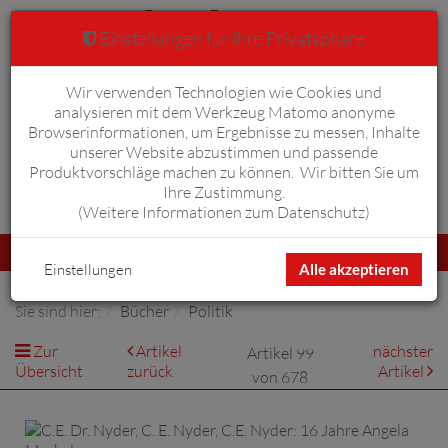
Einstellungen für Ihre Privatsphäre
Wir verwenden Technologien wie Cookies und
Warenkorb
Anmelden
0
analysieren mit dem Werkzeug Matomo anonyme
Browserinformationen, um Ergebnisse zu messen, Inhalte
unserer Website abzustimmen und passende
Produktvorschläge machen zu können. Wir bitten Sie um
Ihre Zustimmung.
Erweiterte Suche
(
Weitere Informationen zum Datenschutz
)
Navigation
Menü
umschalten
Einstellungen
Alle akzeptieren
Sie sind hier:
Bücher
Politik
Zur
Artikel
nächster
Artikel 99
Übersicht
zurück
Artikel
von 678