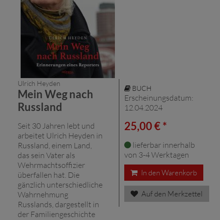
Ulrich Heyden
BUCH
Mein Weg nach
Erscheinungsdatum:
Russland
12.04.2024
25,00 € *
Seit 30 Jahren lebt und
arbeitet Ulrich Heyden in
lieferbar innerhalb
Russland, einem Land,
von 3-4 Werktagen
das sein Vater als
Wehrmachtsoffizier
In den Warenkorb
überfallen hat. Die
gänzlich unterschiedliche
Auf den Merkzettel
Wahrnehmung
Russlands, dargestellt in
der Familiengeschichte