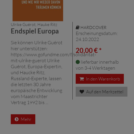
Ulrike Guérot, Hauke Ritz
HARDCOVER
Endspiel Europa
Erscheinungsdatum:
24.10.2022
Sie können Ulrike Guérot
hier unterstützen:
20,00 € *
https://www.gofundme.com/f/solidaritat-
mit-ulrike-guerot Ulrike
lieferbar innerhalb
Guérot, Europa-Expertin,
von 3-4 Werktagen
und Haucke Ritz,
Russland-Experte, lassen
In den Warenkorb
die letzten 30 Jahre
europäische Entwicklung
Auf den Merkzettel
vom Maastrichter
Vertrag 1992 bis ...
Mehr