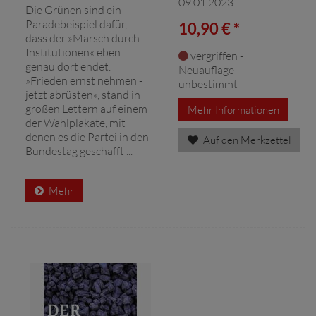
09.01.2023
Die Grünen sind ein
Paradebeispiel dafür,
10,90 € *
dass der »Marsch durch
Institutionen« eben
vergriffen -
genau dort endet.
Neuauflage
»Frieden ernst nehmen -
unbestimmt
jetzt abrüsten«, stand in
großen Lettern auf einem
Mehr Informationen
der Wahlplakate, mit
denen es die Partei in den
Auf den Merkzettel
Bundestag geschafft ...
Mehr