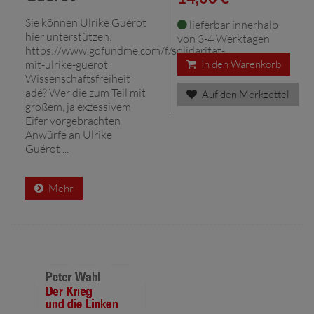
Sie können Ulrike Guérot
lieferbar innerhalb
hier unterstützen:
von 3-4 Werktagen
https://www.gofundme.com/f/solidaritat-
mit-ulrike-guerot
In den Warenkorb
Wissenschaftsfreiheit
adé? Wer die zum Teil mit
Auf den Merkzettel
großem, ja exzessivem
Eifer vorgebrachten
Anwürfe an Ulrike
Guérot ...
Mehr