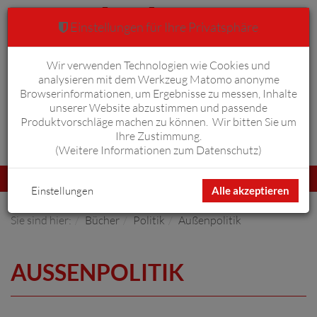
Einstellungen für Ihre Privatsphäre
Wir verwenden Technologien wie Cookies und
Warenkorb
Anmelden
0
analysieren mit dem Werkzeug Matomo anonyme
Browserinformationen, um Ergebnisse zu messen, Inhalte
unserer Website abzustimmen und passende
Produktvorschläge machen zu können. Wir bitten Sie um
Ihre Zustimmung.
Erweiterte Suche
(
Weitere Informationen zum Datenschutz
)
Navigation
Menü
umschalten
Einstellungen
Alle akzeptieren
Sie sind hier:
Bücher
Politik
Außenpolitik
AUSSENPOLITIK