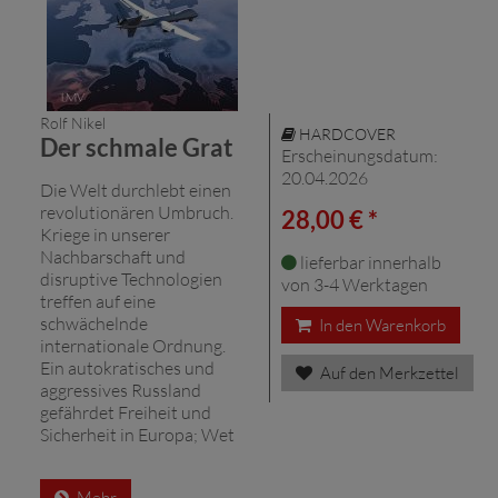
Rolf Nikel
HARDCOVER
Der schmale Grat
Erscheinungsdatum:
20.04.2026
Die Welt durchlebt einen
revolutionären Umbruch.
28,00 € *
Kriege in unserer
Nachbarschaft und
lieferbar innerhalb
disruptive Technologien
von 3-4 Werktagen
treffen auf eine
schwächelnde
In den Warenkorb
internationale Ordnung.
Ein autokratisches und
Auf den Merkzettel
aggressives Russland
gefährdet Freiheit und
Sicherheit in Europa; Wet
Mehr