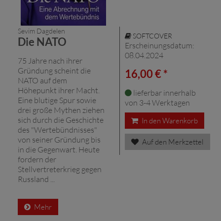
Sevim Dagdelen
SOFTCOVER
Die NATO
Erscheinungsdatum:
08.04.2024
75 Jahre nach ihrer
Gründung scheint die
16,00 € *
NATO auf dem
Höhepunkt ihrer Macht.
lieferbar innerhalb
Eine blutige Spur sowie
von 3-4 Werktagen
drei große Mythen ziehen
sich durch die Geschichte
In den Warenkorb
des "Wertebündnisses"
von seiner Gründung bis
Auf den Merkzettel
in die Gegenwart. Heute
fordern der
Stellvertreterkrieg gegen
Russland ...
Mehr