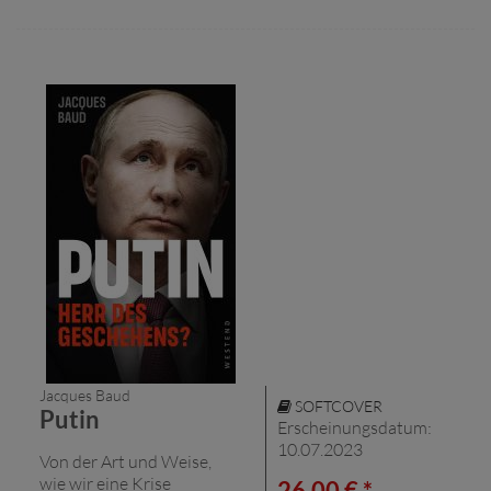
Jacques Baud
SOFTCOVER
Putin
Erscheinungsdatum:
10.07.2023
Von der Art und Weise,
wie wir eine Krise
26,00 € *