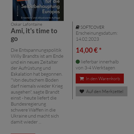
Oskar Lafontaine
SOFTCOVER
Ami, it's time to
Erscheinungsdatum:
go
14.02.2023
14,00 € *
Die Entspannungspolitik
Willy Brandts ist am Ende
lieferbar innerhalb
und ein neues Zeitalter
von 3-4 Werktagen
der Aufrüstung und
Eskalation hat begonnen.
In den Warenkorb
"Von deutschem Boden
darf niemals wieder Krieg
Auf den Merkzettel
ausgehen", sagte Brandt
einst - heute liefert die
Bundesregierung
schwere Waffen in die
Ukraine und macht sich
damit wieder ...