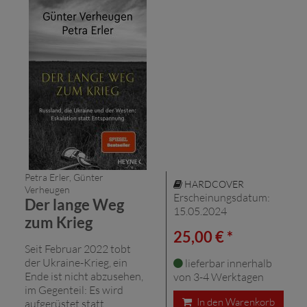
Petra Erler, Günter
HARDCOVER
Verheugen
Erscheinungsdatum:
Der lange Weg
15.05.2024
zum Krieg
25,00 € *
Seit Februar 2022 tobt
der Ukraine-Krieg, ein
lieferbar innerhalb
Ende ist nicht abzusehen,
von 3-4 Werktagen
im Gegenteil: Es wird
In den Warenkorb
aufgerüstet statt