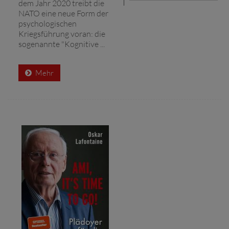
dem Jahr 2020 treibt die
NATO eine neue Form der
psychologischen
Kriegsführung voran: die
sogenannte "Kognitive ...
Mehr