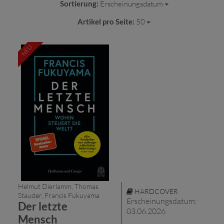
Sortierung:
Erscheinungsdatum
Artikel pro Seite:
50
NEU
Helmut Dierlamm, Thomas
HARDCOVER
Stauder, Francis Fukuyama
Erscheinungsdatum:
Der letzte
03.06.2026
Mensch