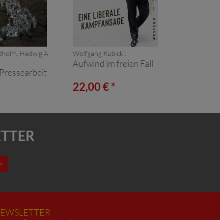
dholm, Hedwig A.
Wolfgang Kubicki:
Aufwind im freien Fall
Pressearbeit
*
22,00 € *
ETTER
n
EWSLETTER