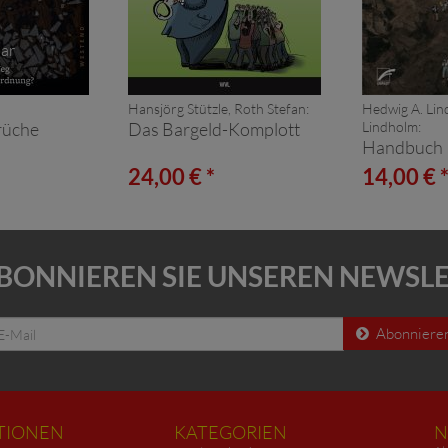
ar
Hansjörg Stützle, Roth Stefan:
Hedwig A. Lin
brüche
Das Bargeld-Komplott
Lindholm:
Handbuch 
24,00 € *
14,00 € 
BONNIEREN SIE UNSEREN NEWSL
Abonniere
TIONEN
KATEGORIEN
N