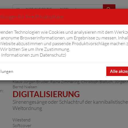
llungen für Ihre Privatsphäre
Erweiterte Suche
enden Technologien wie Cookies und analysieren mit dem Werkz
anonyme Browserinformationen, um Ergebnisse zu messen, Inhal
iftyfifty
Hörbücher
Komplizen
Ov
 Website abzustimmen und passende Produktvorschläge machen 
Wir bitten Sie um Ihre Zustimmung.
 Informationen zum Datenschutz
)
3%BCrgen%20bruder"
Artikel 1 von
llungen
Alle akze
Klaus-Jürgen Bruder
,
Raina Zimmering
,
Christoph Bialluch
,
Jürgen
Bernd Nielsen
DIGITALISIERUNG
Sirenengesänge oder Schlachtruf der kannibalistisch
Weltordnung
Westend
Softcover