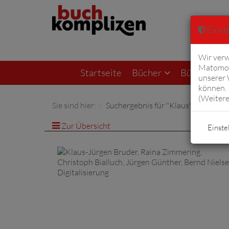
Einste
Wir verw
Matomo 
Startseite
Bücher
Bücher von F
unserer
können. 
(
Weitere
Sie sind hier:
Suchergebnis für "Klaus%20J%C
Zur Übersicht
Einste