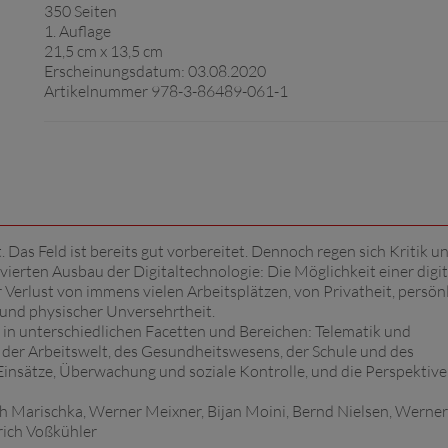
350 Seiten
1. Auflage
21,5 cm x 13,5 cm
Erscheinungsdatum: 03.08.2020
Artikelnummer 978-3-86489-061-1
t. Das Feld ist bereits gut vorbereitet. Dennoch regen sich Kritik 
vierten Ausbau der Digitaltechnologie: Die Möglichkeit einer digi
Verlust von immens vielen Arbeitsplätzen, von Privatheit, persön
 und physischer Unversehrtheit.
g in unterschiedlichen Facetten und Bereichen: Telematik und
g der Arbeitswelt, des Gesundheitswesens, der Schule und des
 Einsätze, Überwachung und soziale Kontrolle, und die Perspektiv
ph Marischka, Werner Meixner, Bijan Moini, Bernd Nielsen, Werner
rich Voßkühler