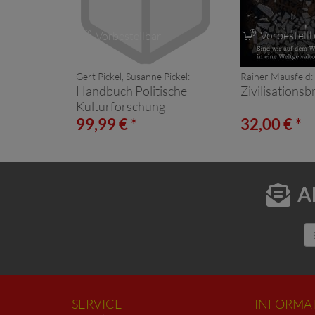
Vorbestellb
Vorbestellbar
Gert Pickel, Susanne Pickel:
Rainer Mausfeld:
Handbuch Politische
Zivilisations
Kulturforschung
99,99 € *
32,00 € *
A
SERVICE
INFORMA