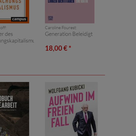
off:
Caroline Fourest:
er des
Generation Beleidigt
ngskapitalismus
*
18,00 € *