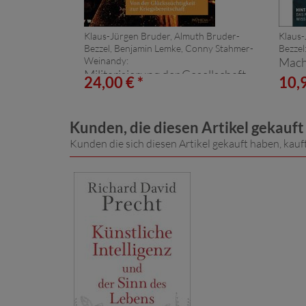
Klaus-Jürgen Bruder, Almuth Bruder-
Klaus-
Bezzel, Benjamin Lemke, Conny Stahmer-
Bezzel
Weinandy:
Mach
Militarisierung der Gesellschaft
24,00 € *
10,9
Kunden, die diesen Artikel gekauf
Kunden die sich diesen Artikel gekauft haben, kauf