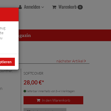
Warenkorb
Anmelden
0
eug
te
erton Magazin
zu
nächster Artikel
ptieren
 Günther
,
SOFTCOVER
28,00 €*
en
lieferbar innerhalb von 3-4 Werktagen
In den Warenkorb