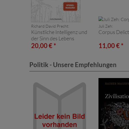
Richard David Precht:
Juli Zeh:
Künstliche Intelligenz und
Corpus Delict
der Sinn des Lebens
20,00 € *
11,00 € *
Politik - Unsere Empfehlungen