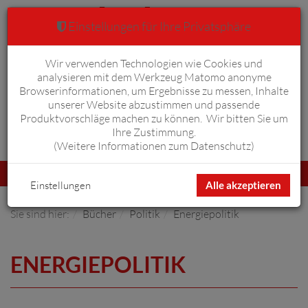
Einstellungen für Ihre Privatsphäre
Wir verwenden Technologien wie Cookies und
Warenkorb
Anmelden
0
analysieren mit dem Werkzeug Matomo anonyme
Browserinformationen, um Ergebnisse zu messen, Inhalte
unserer Website abzustimmen und passende
Produktvorschläge machen zu können. Wir bitten Sie um
Ihre Zustimmung.
Erweiterte Suche
(
Weitere Informationen zum Datenschutz
)
Navigation
Menü
umschalten
Einstellungen
Alle akzeptieren
Sie sind hier:
Bücher
Politik
Energiepolitik
ENERGIEPOLITIK