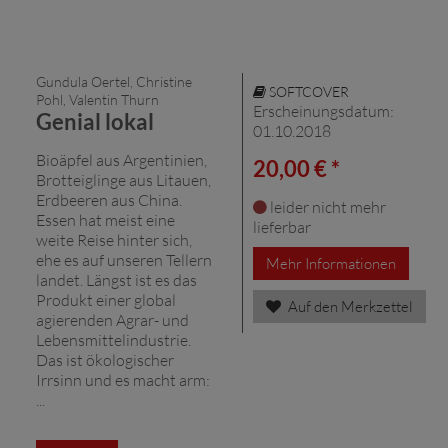
Gundula Oertel, Christine
SOFTCOVER
Pohl, Valentin Thurn
Erscheinungsdatum:
Genial lokal
01.10.2018
Bioäpfel aus Argentinien,
20,00 € *
Brotteiglinge aus Litauen,
Erdbeeren aus China.
leider nicht mehr
Essen hat meist eine
lieferbar
weite Reise hinter sich,
ehe es auf unseren Tellern
Mehr Informationen
landet. Längst ist es das
Produkt einer global
Auf den Merkzettel
agierenden Agrar- und
Lebensmittelindustrie.
Das ist ökologischer
Irrsinn und es macht arm:
...