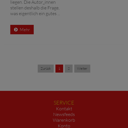
liegen. Die Autor_innen
stellen deshalb die Frage,
was eigentlich ein gutes ...
Mehr
Zurück
1
2
Weiter
SERVICE
Kontakt
Newsfeeds
Warenkorb
Konto