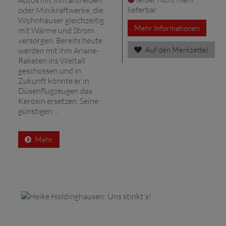
lieferbar
oder Minikraftwerke, die
Wohnhäuser gleichzeitig
Mehr Informationen
mit Wärme und Strom
versorgen. Bereits heute
Auf den Merkzettel
werden mit ihm Ariane-
Raketen ins Weltall
geschossen und in
Zukunft könnte er in
Düsenflugzeugen das
Kerosin ersetzen. Seine
günstigen ...
Mehr