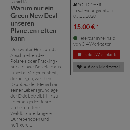
Naomi Klein
SOFTCOVER
Warum nur ein
Erscheinungsdatum:
Green New Deal
05.11.2020
unseren
15,00 € *
Planeten retten
kann
lieferbar innerhalb
von 3-4 Werktagen
Deepwater Horizon, das
In den Warenkorb
Abschmelzen des
Polareis oder Fracking -
nur ein paar Beispiele aus
Auf den Merkzettel
jüngster Vergangenheit,
die belegen, welchen
Raubbau der Mensch an
seiner Lebensgrundlage
der Erde betreibt. Hinzu
kommen jedes Jahre
verheerendere
Waldbrände, längere
Dürreperioden und
heftigere ...