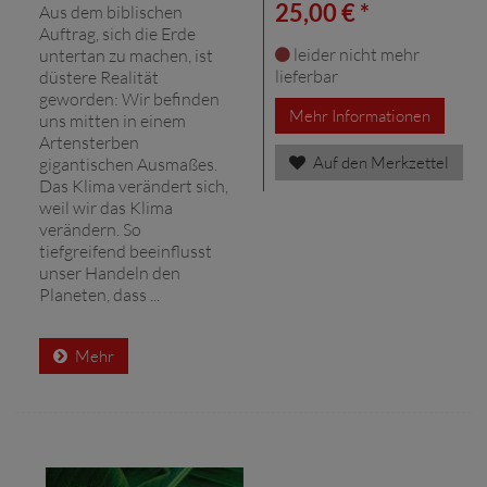
25,00 € *
Aus dem biblischen
Auftrag, sich die Erde
leider nicht mehr
untertan zu machen, ist
lieferbar
düstere Realität
geworden: Wir befinden
Mehr Informationen
uns mitten in einem
Artensterben
Auf den Merkzettel
gigantischen Ausmaßes.
Das Klima verändert sich,
weil wir das Klima
verändern. So
tiefgreifend beeinflusst
unser Handeln den
Planeten, dass ...
Mehr