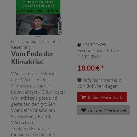
Luisa Neubauer, Alexander
SOFTCOVER
Repenning
Erscheinungsdatum:
Vom Ende der
12.10.2019
Klimakrise
18,00 € *
Wie sieht die Zukunft
aus? Wird uns die
lieferbar innerhalb
Klimakatastrophe
von 3-4 Werktagen
überwältigen? Oder legen
In den Warenkorb
wir rechtzeitig los und
gestalten den großen
Wandel? Wir sind am
Auf den Merkzettel
Scheideweg. Politik,
Wirtschaft,
Zivilgesellschaft, alle
müssen aktiv werden.