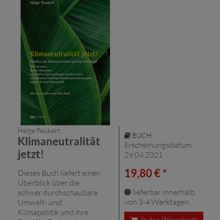
Helge Peukert
BUCH
Klimaneutralität
Erscheinungsdatum:
jetzt!
29.04.2021
19,80 € *
Dieses Buch liefert einen
Überblick über die
lieferbar innerhalb
schwer durchschaubare
von 3-4 Werktagen
Umwelt- und
Klimapolitik und ihre
In den Warenkorb