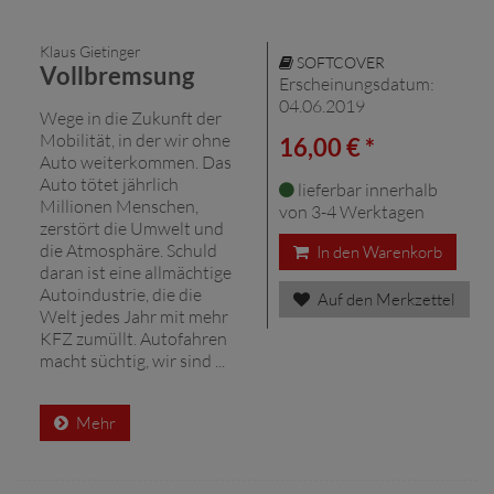
Klaus Gietinger
SOFTCOVER
Vollbremsung
Erscheinungsdatum:
04.06.2019
Wege in die Zukunft der
Mobilität, in der wir ohne
16,00 € *
Auto weiterkommen. Das
Auto tötet jährlich
lieferbar innerhalb
Millionen Menschen,
von 3-4 Werktagen
zerstört die Umwelt und
die Atmosphäre. Schuld
In den Warenkorb
daran ist eine allmächtige
Autoindustrie, die die
Auf den Merkzettel
Welt jedes Jahr mit mehr
KFZ zumüllt. Autofahren
macht süchtig, wir sind ...
Mehr