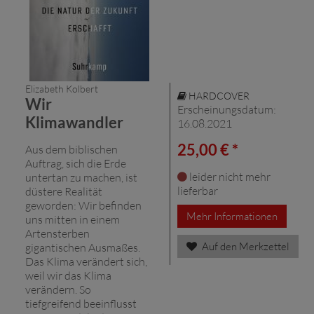
Elizabeth Kolbert
HARDCOVER
Wir
Erscheinungsdatum:
Klimawandler
16.08.2021
25,00 € *
Aus dem biblischen
Auftrag, sich die Erde
leider nicht mehr
untertan zu machen, ist
lieferbar
düstere Realität
geworden: Wir befinden
Mehr Informationen
uns mitten in einem
Artensterben
Auf den Merkzettel
gigantischen Ausmaßes.
Das Klima verändert sich,
weil wir das Klima
verändern. So
tiefgreifend beeinflusst