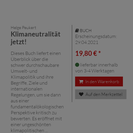
Helge Peukert
BUCH
Klimaneutralität
Erscheinungsdatum:
jetzt!
29.04.2021
19,80 € *
Dieses Buch liefert einen
Überblick über die
lieferbar innerhalb
schwer durchschaubare
von 3-4 Werktagen
Umwelt- und
Klimapolitik und ihre
In den Warenkorb
Begriffe, Ziele und
internationalen
Auf den Merkzettel
Regelungen, um sie dann
aus einer
fundamentalökologischen
Perspektive kritisch zu
bewerten. Es eröffnet mit
einer ungeschönten
klimapolitischen ...