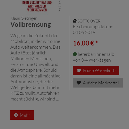
Klaus Gietinger
SOFTCOVER
Vollbremsung
Erscheinungsdatum:
04.06.2019
Wege in die Zukunft der
Mobilität, in der wir ohne
16,00 € *
Auto weiterkommen. Das
Auto tötet jährlich
lieferbar innerhalb
Millionen Menschen,
von 3-4 Werktagen
zerstört die Umwelt und
die Atmosphäre. Schuld
In den Warenkorb
daran ist eine allmächtige
Autoindustrie, die die
Auf den Merkzettel
Welt jedes Jahr mit mehr
KFZ zumüllt. Autofahren
macht süchtig, wir sind ...
Mehr