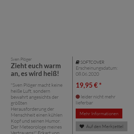
Sven Plöger
SOFTCOVER
Zieht euch warm
Erscheinungsdatum:
an, es wird heiß!
08.06.2020
19,95 € *
"Sven Plöger macht keine
heiße Luft, sondern
leider nicht mehr
bewahrt angesichts der
lieferbar
größten
Herausforderung der
Mehr Informationen
Menschheit einen kühlen
Kopf und seinen Humor.
Auf den Merkzettel
Der Meteorologe meines
Vertrauens!" Eckart von