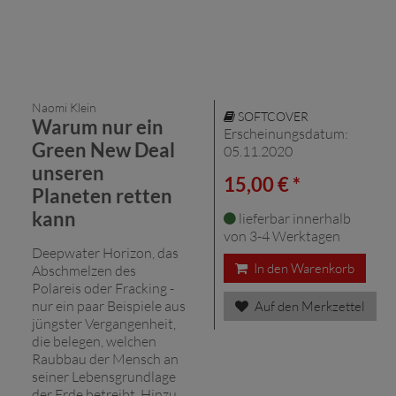
Naomi Klein
SOFTCOVER
Warum nur ein
Erscheinungsdatum:
Green New Deal
05.11.2020
unseren
15,00 € *
Planeten retten
kann
lieferbar innerhalb
von 3-4 Werktagen
Deepwater Horizon, das
In den Warenkorb
Abschmelzen des
Polareis oder Fracking -
nur ein paar Beispiele aus
Auf den Merkzettel
jüngster Vergangenheit,
die belegen, welchen
Raubbau der Mensch an
seiner Lebensgrundlage
der Erde betreibt. Hinzu