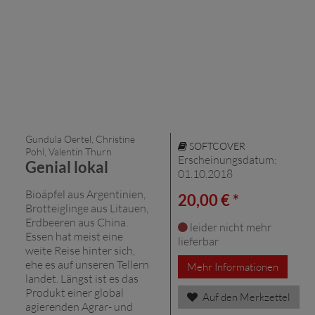
Gundula Oertel, Christine
SOFTCOVER
Pohl, Valentin Thurn
Erscheinungsdatum:
Genial lokal
01.10.2018
Bioäpfel aus Argentinien,
20,00 € *
Brotteiglinge aus Litauen,
Erdbeeren aus China.
leider nicht mehr
Essen hat meist eine
lieferbar
weite Reise hinter sich,
ehe es auf unseren Tellern
Mehr Informationen
landet. Längst ist es das
Produkt einer global
Auf den Merkzettel
agierenden Agrar- und