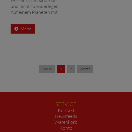
Wissenschaft sind klar
und nicht zu widerlegen:
Auf einem Planeten mit ...
Mehr
Zurück
1
2
Weiter
SERVICE
Kontakt
Newsfeeds
Warenkorb
Konto