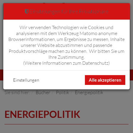
Einstellungen für Ihre Privatsphäre
Wir verwenden Technologien wie Cookies und
Warenkorb
Anmelden
0
analysieren mit dem Werkzeug Matomo anonyme
Browserinformationen, um Ergebnisse zu messen, Inhalte
unserer Website abzustimmen und passende
Produktvorschläge machen zu können. Wir bitten Sie um
Ihre Zustimmung.
Erweiterte Suche
(
Weitere Informationen zum Datenschutz
)
Navigation
Menü
umschalten
Einstellungen
Alle akzeptieren
Sie sind hier:
Bücher
Politik
Energiepolitik
ENERGIEPOLITIK