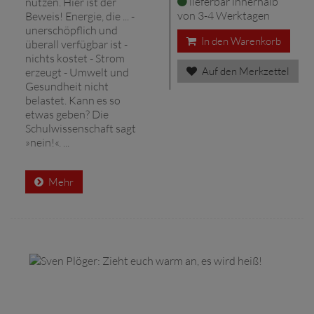
lieferbar innerhalb
nutzen. Hier ist der
von 3-4 Werktagen
Beweis! Energie, die ... -
unerschöpflich und
In den Warenkorb
überall verfügbar ist -
nichts kostet - Strom
Auf den Merkzettel
erzeugt - Umwelt und
Gesundheit nicht
belastet. Kann es so
etwas geben? Die
Schulwissenschaft sagt
»nein!«. ...
Mehr