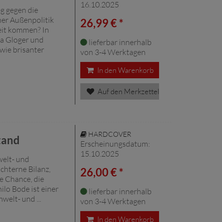
16.10.2025
g gegen die
her Außenpolitik
26,99 € *
eit kommen? In
ja Gloger und
lieferbar innerhalb
wie brisanter
von 3-4 Werktagen
In den Warenkorb
Auf den Merkzettel
HARDCOVER
tand
Erscheinungsdatum:
15.10.2025
welt- und
chterne Bilanz,
26,00 € *
te Chance, die
ilo Bode ist einer
lieferbar innerhalb
welt- und ...
von 3-4 Werktagen
In den Warenkorb