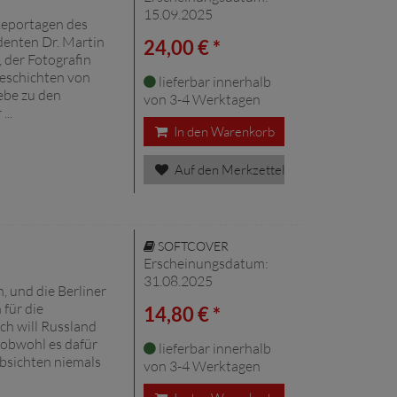
15.09.2025
Reportagen des
enten Dr. Martin
24,00 € *
 der Fotografin
eschichten von
lieferbar innerhalb
ebe zu den
von 3-4 Werktagen
..
In den Warenkorb
Auf den Merkzettel
SOFTCOVER
Erscheinungsdatum:
31.08.2025
, und die Berliner
für die
14,80 € *
ch will Russland
 obwohl es dafür
lieferbar innerhalb
Absichten niemals
von 3-4 Werktagen