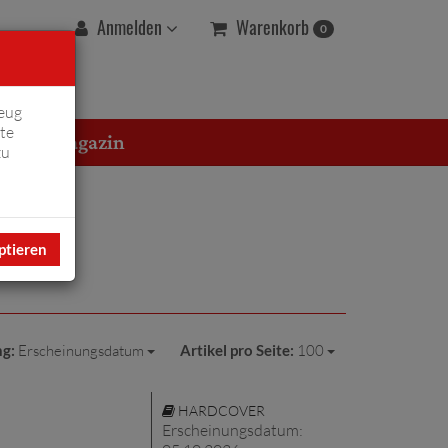
Warenkorb
Anmelden
0
eug
te
erton Magazin
zu
ptieren
ng:
Erscheinungsdatum
Artikel pro Seite:
100
HARDCOVER
Erscheinungsdatum: