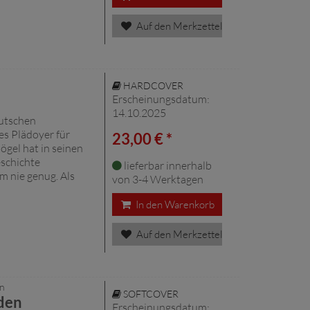
Auf den Merkzettel
HARDCOVER
Erscheinungsdatum:
14.10.2025
eutschen
es Plädoyer für
23,00 € *
ögel hat in seinen
schichte
lieferbar innerhalb
m nie genug. Als
von 3-4 Werktagen
In den Warenkorb
Auf den Merkzettel
en
SOFTCOVER
Eden
Erscheinungsdatum: