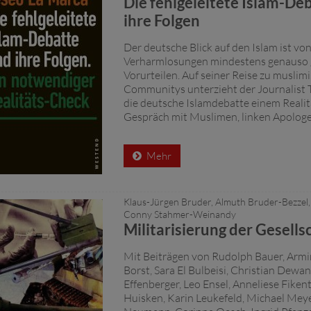
Die fehlgeleitete Islam-De
ihre Folgen
Der deutsche Blick auf den Islam ist vo
Verharmlosungen mindestens genauso 
Vorurteilen. Auf seiner Reise zu muslim
Communitys unterzieht der Journalist 
die deutsche Islamdebatte einem Realit
Gespräch mit Muslimen, linken Apologet
Mehr
Klaus-Jürgen Bruder, Almuth Bruder-Bezzel,
Conny Stahmer-Weinandy
Militarisierung der Gesells
Mit Beiträgen von Rudolph Bauer, Armi
Borst, Sara El Bulbeisi, Christian Dewa
Effenberger, Leo Ensel, Anneliese Fiken
Huisken, Karin Leukefeld, Michael Mey