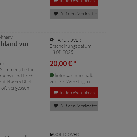
In den Warenkorb
Auf den Merkzettel
ohnanyi
HARDCOVER
chland vor
Erscheinungsdatum:
18.08.2025
20,00 € *
von
 Stimmen, die für
lieferbar innerhalb
hnanyi und Erich
von 3-4 Werktagen
mit klarem Blick
s oft vergessen
In den Warenkorb
Auf den Merkzettel
SOFTCOVER