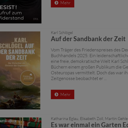
Mehr
Karl Schlögel
Auf der Sandbank der Zeit
Vom Träger des Friedenspreises des D
Buchhandels 2025: Ein leidenschaftlich
eine freie, demokratische Welt Karl Schl
Büchern einem großen Publikum die Ge
Osteuropas vermittelt. Doch das war ih
Zeitgenosse beobachtet er ...
Mehr
Katharina Eglau, Elisabeth Zoll, Martin Gehl
Es war einmal ein Garten 