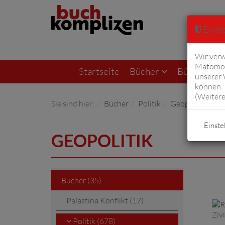
Einste
Wir verw
Matomo 
Startseite
Bücher
Bücher von F
unserer
können. 
(
Weitere
Sie sind hier:
Bücher
Politik
Geopolitik
Einste
GEOPOLITIK
Bücher (35)
Palästina Konflikt (17)
Politik (678)