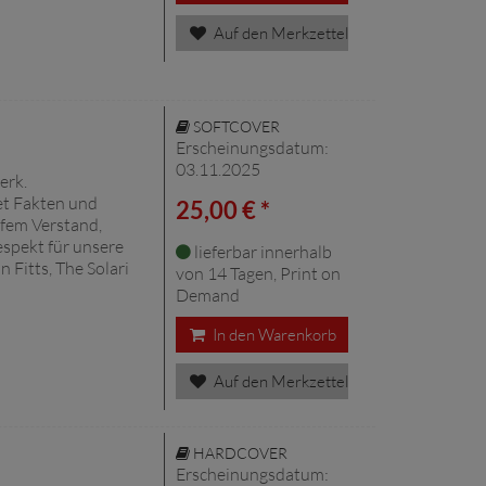
Auf den Merkzettel
SOFTCOVER
Erscheinungsdatum:
03.11.2025
erk.
net Fakten und
25,00 € *
rfem Verstand,
espekt für unsere
lieferbar innerhalb
 Fitts, The Solari
von 14 Tagen, Print on
Demand
In den Warenkorb
Auf den Merkzettel
HARDCOVER
Erscheinungsdatum: