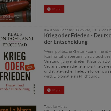
Mehr
Klaus Von Dohnanyi, Erich Vad, Klaus von D
Krieg oder Frieden - Deuts
der Entscheidung
Wenn politische Rhetorik zunehmend 
Konfrontation bestimmt ist, braucht es
Verständigung eintreten. Klaus von Do
Vad analysieren die gegenwärtige Lage 
und strategischer Tiefe. Sie fordern, wa
wird: Diplomatie als Pflicht und ...
Mehr
Teseo La Marca