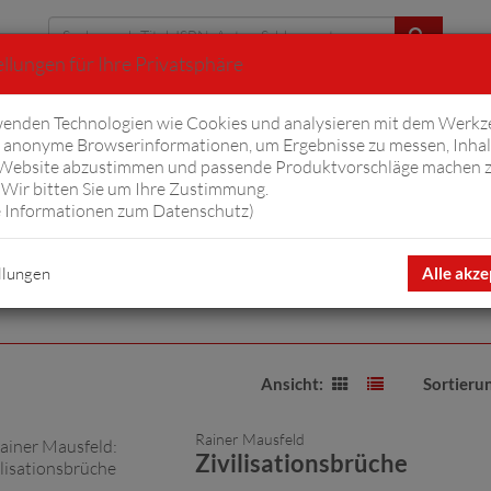
llungen für Ihre Privatsphäre
Erweiterte Suche
enden Technologien wie Cookies und analysieren mit dem Werkz
anonyme Browserinformationen, um Ergebnisse zu messen, Inhal
iftyfifty
Hörbücher
Komplizen
Ov
 Website abzustimmen und passende Produktvorschläge machen 
Wir bitten Sie um Ihre Zustimmung.
 Informationen zum Datenschutz
)
llungen
Alle akze
Ansicht:
Sortieru
Rainer Mausfeld
Zivilisationsbrüche