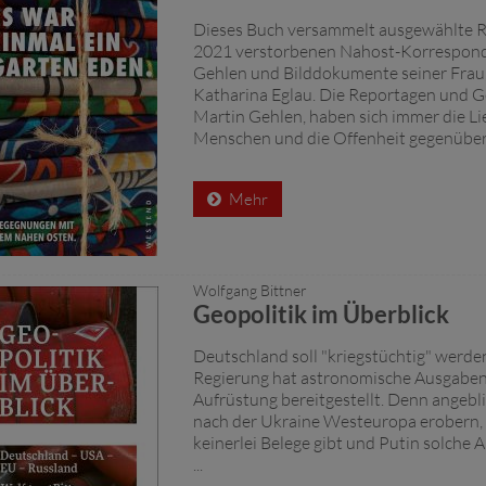
Dieses Buch versammelt ausgewählte 
2021 verstorbenen Nahost-Korrespond
Gehlen und Bilddokumente seiner Frau,
Katharina Eglau. Die Reportagen und G
Martin Gehlen, haben sich immer die Li
Menschen und die Offenheit gegenüber .
Mehr
Wolfgang Bittner
Geopolitik im Überblick
Deutschland soll "kriegstüchtig" werden
Regierung hat astronomische Ausgaben 
Aufrüstung bereitgestellt. Denn angebli
nach der Ukraine Westeuropa erobern,
keinerlei Belege gibt und Putin solche 
...