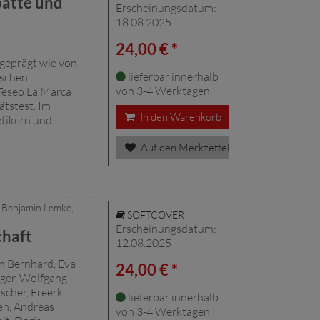
batte und
Erscheinungsdatum:
18.08.2025
24,00 € *
n
geprägt wie von
lieferbar innerhalb
ischen
von 3-4 Werktagen
Teseo La Marca
ätstest. Im
In den Warenkorb
ikern und ...
Auf den Merkzettel
 Benjamin Lemke,
SOFTCOVER
Erscheinungsdatum:
chaft
12.08.2025
n Bernhard, Eva
24,00 € *
nger, Wolfgang
tscher, Freerk
lieferbar innerhalb
en, Andreas
von 3-4 Werktagen