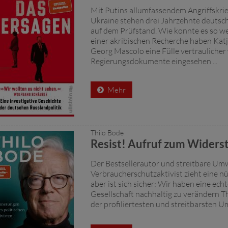
Mit Putins allumfassendem Angriffskrie
Ukraine stehen drei Jahrzehnte deutsc
auf dem Prüfstand. Wie konnte es so w
einer akribischen Recherche haben Kat
Georg Mascolo eine Fülle vertraulicher 
Regierungsdokumente eingesehen ...
Mehr
Thilo Bode
Resist! Aufruf zum Widers
Der Bestsellerautor und streitbare Um
Verbraucherschutzaktivist zieht eine nü
aber ist sich sicher: Wir haben eine ech
Gesellschaft nachhaltig zu verändern Th
der profiliertesten und streitbarsten Um