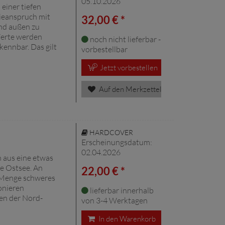
05.10.2026
 einer tiefen
ieanspruch mit
32,00 € *
nd außen zu
Werte werden
noch nicht lieferbar -
kennbar. Das gilt
vorbestellbar
Jetzt vorbestellen
Auf den Merkzettel
HARDCOVER
Erscheinungsdatum:
02.04.2026
 aus eine etwas
ie Ostsee. An
22,00 € *
e Menge schweres
onieren
lieferbar innerhalb
en der Nord-
von 3-4 Werktagen
In den Warenkorb